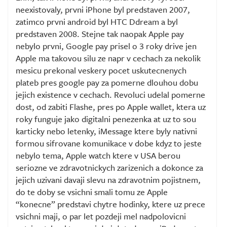
neexistovaly, prvni iPhone byl predstaven 2007,
zatimco prvni android byl HTC Ddream a byl
predstaven 2008. Stejne tak naopak Apple pay
nebylo prvni, Google pay prisel o 3 roky drive jen
Apple ma takovou silu ze napr v cechach za nekolik
mesicu prekonal veskery pocet uskutecnenych
plateb pres google pay za pomerne dlouhou dobu
jejich existence v cechach. Revoluci udelal pomerne
dost, od zabiti Flashe, pres po Apple wallet, ktera uz
roky funguje jako digitalni penezenka at uz to sou
karticky nebo letenky, iMessage ktere byly nativni
formou sifrovane komunikace v dobe kdyz to jeste
nebylo tema, Apple watch ktere v USA berou
seriozne ve zdravotnickych zarizenich a dokonce za
jejich uzivani davaji slevu na zdravotnim pojistnem,
do te doby se vsichni smali tomu ze Apple
“konecne” predstavi chytre hodinky, ktere uz prece
vsichni maji, o par let pozdeji mel nadpolovicni