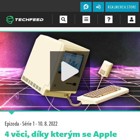
REALMERCH.STORE
Magazín
Videa
Soutěže
Epizoda · Série 1 ·
10. 8. 2022
4 věci, díky kterým se Apple