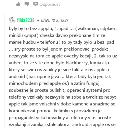
Odpovědět
filda2238
středa, 10. 8., 18:39
byly by to bez appplu, 1. ipad ... (walkaman, cdplaer,
minidisk,mp3) dneska davno prekonane tim ze
mame hudbu v telefonu ! to by tady bylo u bez ipad
... sry proste to byl jenom preklonovaci produkt
nezavysle na tom co apple ovecky kecaji, 2. tak to uz
vubec, to ze v te dobe bylo blackberry, lumia atp
ktery se svim os zanikly je sice fakt ale os apple a
android (nastupoce java ... ktera tady byla jen tak
mimochodem pred apple os) a zatim funguji
soubezne je proste bullshit, operacni systemi pro
telefony vznikaly nezavysle na sobe a tvrdit ze nebyt
apple tak jsme vnischni v dobe kamene a snazime se
komunikovat pomoci kelimku s provazkem je
propagandistycka hovadiny a telefony v os proste
vznikanji a zanikaji stale akorat android a apple os se