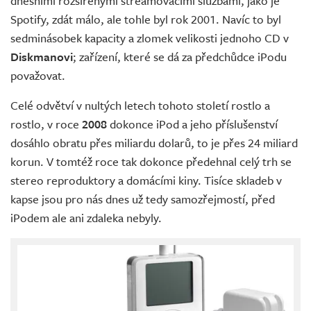
dnešními rozšířenými streamovacími službami, jako je
Spotify, zdát málo, ale tohle byl rok 2001. Navíc to byl
sedminásobek kapacity a zlomek velikosti jednoho CD v
Diskmanovi
; zařízení, které se dá za předchůdce iPodu
považovat.
Celé odvětví v nultých letech tohoto století rostlo a
rostlo, v roce
2008
dokonce iPod a jeho příslušenství
dosáhlo obratu přes miliardu dolarů, to je přes 24 miliard
korun. V tomtéž roce tak dokonce předehnal celý trh se
stereo reproduktory a domácími kiny. Tisíce skladeb v
kapse jsou pro nás dnes už tedy samozřejmostí, před
iPodem ale ani zdaleka nebyly.