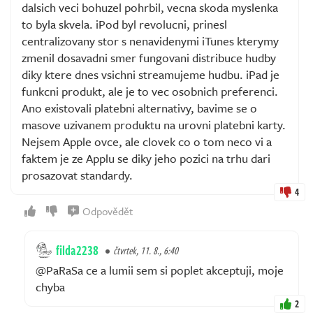
dalsich veci bohuzel pohrbil, vecna skoda myslenka
to byla skvela. iPod byl revolucni, prinesl
centralizovany stor s nenavidenymi iTunes kterymy
zmenil dosavadni smer fungovani distribuce hudby
diky ktere dnes vsichni streamujeme hudbu. iPad je
funkcni produkt, ale je to vec osobnich preferenci.
Ano existovali platebni alternativy, bavime se o
masove uzivanem produktu na urovni platebni karty.
Nejsem Apple ovce, ale clovek co o tom neco vi a
faktem je ze Applu se diky jeho pozici na trhu dari
prosazovat standardy.
4
Odpovědět
filda2238
čtvrtek, 11. 8., 6:40
@PaRaSa ce a lumii sem si poplet akceptuji, moje
chyba
2