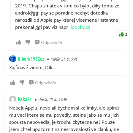
2019. Chapu zmatek v tom co bylo, diky tomu ze
android/ggl pay se poradne nechyt dotedka
narozdil od Apple pay kterej vicemene instantne
prekonal ggl pay viz napr
lidovky.cz
2
Odpovědět
Kibork1982cz
neděle, 21. 8., 9:48
Zajímavé video , Dík..
Odpovědět
PaRaSa
středa, 10. 8., 19:40
Nebejt Applu, nevolali bychom si kelimky, ale upirat
mu veci ktere se mu povedly, stejne jako se mu jich
spousta nepovedla, je trochu zbytecne ne? Pouze
jsem chtel upozornit na nesrovnalosti ve clanku, ne