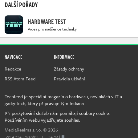
DALŠÍ POŘADY
HARDWARE TEST
Videa pro nadšence techniky
NAVIGACE
INFORMACE
Redakce
Zásady ochrany
RSS Atom Feed
Pravidla užívání
Techfeed je speciální magazín o hardwaru, novinkách v IT a
gadgetech, který připravuje tým Indiana.
Při poskytování služeb nám pomáhají soubory cookie.
Používáním webu vyjadřujete souhlas.
MediaRealms s.r.o.
© 2026
IWS 4.234 - m07d03 | TE | 34 ms |