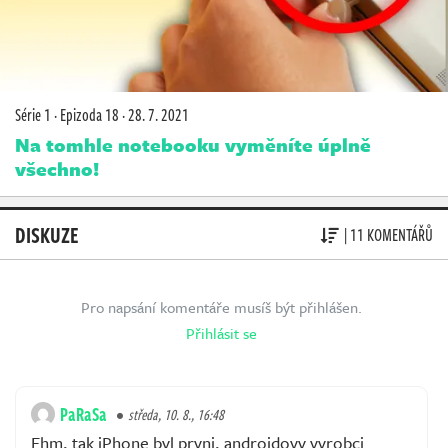
Série 1
·
Epizoda 18
·
28. 7. 2021
Na tomhle notebooku vyměníte úplně
všechno!
DISKUZE
| 11 KOMENTÁŘŮ
Pro napsání komentáře musíš být přihlášen.
Přihlásit se
PaRaSa
středa, 10. 8., 16:48
Ehm, tak iPhone byl prvni, androidovy vyrobci