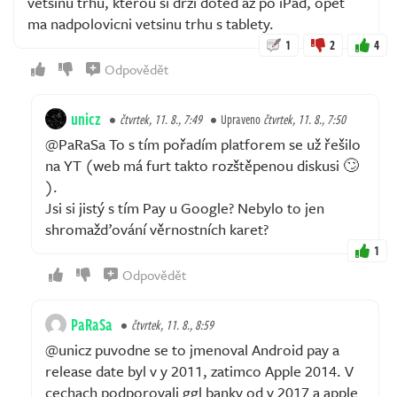
vetsinu trhu, kterou si drzi doted az po iPad, opet
ma nadpolovicni vetsinu trhu s tablety.
1
2
4
Odpovědět
unicz
čtvrtek, 11. 8., 7:49
Upraveno
čtvrtek, 11. 8., 7:50
@PaRaSa To s tím pořadím platforem se už řešilo
na YT (web má furt takto rozštěpenou diskusi 🙄
).
Jsi si jistý s tím Pay u Google? Nebylo to jen
shromažďování věrnostních karet?
1
Odpovědět
PaRaSa
čtvrtek, 11. 8., 8:59
@unicz puvodne se to jmenoval Android pay a
release date byl v y 2011, zatimco Apple 2014. V
cechach podporovali ggl banky od y 2017 a apple