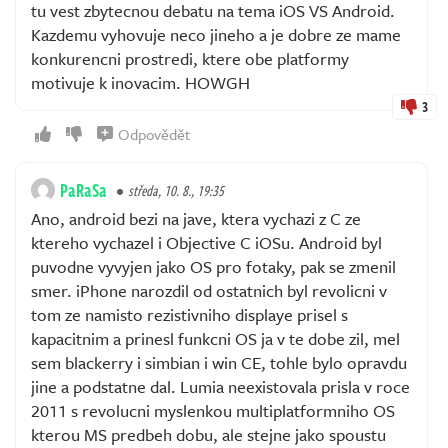
tu vest zbytecnou debatu na tema iOS VS Android.
Kazdemu vyhovuje neco jineho a je dobre ze mame
konkurencni prostredi, ktere obe platformy
motivuje k inovacim. HOWGH
3
Odpovědět
PaRaSa
středa, 10. 8., 19:35
Ano, android bezi na jave, ktera vychazi z C ze
ktereho vychazel i Objective C iOSu. Android byl
puvodne vyvyjen jako OS pro fotaky, pak se zmenil
smer. iPhone narozdil od ostatnich byl revolicni v
tom ze namisto rezistivniho displaye prisel s
kapacitnim a prinesl funkcni OS ja v te dobe zil, mel
sem blackerry i simbian i win CE, tohle bylo opravdu
jine a podstatne dal. Lumia neexistovala prisla v roce
2011 s revolucni myslenkou multiplatformniho OS
kterou MS predbeh dobu, ale stejne jako spoustu