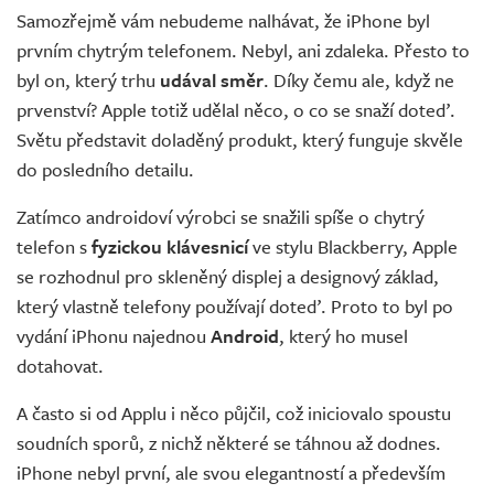
Samozřejmě vám nebudeme nalhávat, že iPhone byl
prvním chytrým telefonem. Nebyl, ani zdaleka. Přesto to
byl on, který trhu
udával směr
. Díky čemu ale, když ne
prvenství? Apple totiž udělal něco, o co se snaží doteď.
Světu představit doladěný produkt, který funguje skvěle
do posledního detailu.
Zatímco androidoví výrobci se snažili spíše o chytrý
telefon s
fyzickou klávesnicí
ve stylu Blackberry, Apple
se rozhodnul pro skleněný displej a designový základ,
který vlastně telefony používají doteď. Proto to byl po
vydání iPhonu najednou
Android
, který ho musel
dotahovat.
A často si od Applu i něco půjčil, což iniciovalo spoustu
soudních sporů, z nichž některé se táhnou až dodnes.
iPhone nebyl první, ale svou elegantností a především