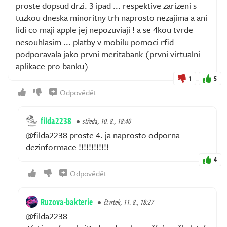
proste dopsud drzi. 3 ipad ... respektive zarizeni s
tuzkou dneska minoritny trh naprosto nezajima a ani
lidi co maji apple jej nepozuviaji ! a se 4kou tvrde
nesouhlasim ... platby v mobilu pomoci rfid
podporavala jako prvni meritabank (prvni virtualni
aplikace pro banku)
1
5
Odpovědět
filda2238
středa, 10. 8., 18:40
@filda2238 proste 4. ja naprosto odporna
dezinformace !!!!!!!!!!!!
4
Odpovědět
Ruzova-bakterie
čtvrtek, 11. 8., 18:27
@filda2238