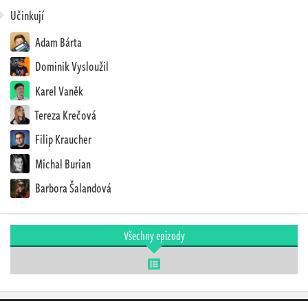
Učinkují
Adam Bárta
Dominik Vysloužil
Karel Vaněk
Tereza Krečová
Filip Kraucher
Michal Burian
Barbora Šalandová
Všechny epizody