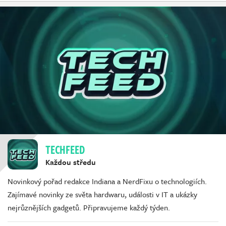
TECHFEED
Každou středu
Novinkový pořad redakce Indiana a NerdFixu o technologiích.
Zajímavé novinky ze světa hardwaru, události v IT a ukázky
nejrůznějších gadgetů. Připravujeme každý týden.