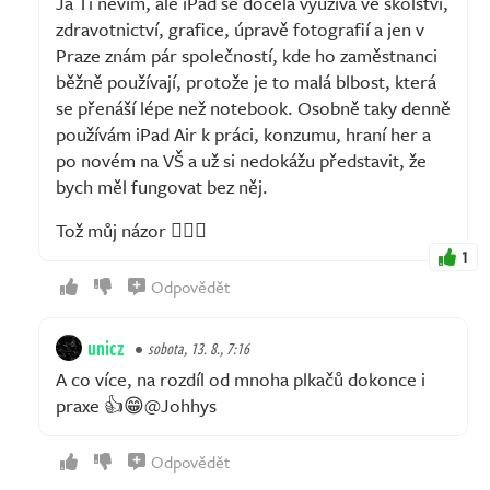
Já Ti nevím, ale iPad se docela využívá ve školství,
zdravotnictví, grafice, úpravě fotografií a jen v
Praze znám pár společností, kde ho zaměstnanci
běžně používají, protože je to malá blbost, která
se přenáší lépe než notebook. Osobně taky denně
používám iPad Air k práci, konzumu, hraní her a
po novém na VŠ a už si nedokážu představit, že
bych měl fungovat bez něj.
Tož můj názor 🤷🏼‍♂️
1
Odpovědět
unicz
sobota, 13. 8., 7:16
A co více, na rozdíl od mnoha plkačů dokonce i
praxe 👍😁@Johhys
Odpovědět