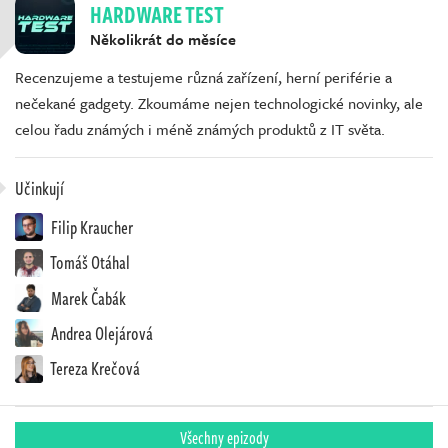
HARDWARE TEST
Několikrát do měsíce
Recenzujeme a testujeme různá zařízení, herní periférie a
nečekané gadgety. Zkoumáme nejen technologické novinky, ale
celou řadu známých i méně známých produktů z IT světa.
Učinkují
Filip Kraucher
Tomáš Otáhal
Marek Čabák
Andrea Olejárová
Tereza Krečová
Všechny epizody