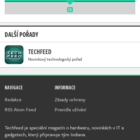
DALŠÍ POŘADY
TECHFEED
Novinkový technologický pořad
NAVIGACE
INFORMACE
Redakce
Zásady ochrany
RSS Atom Feed
Pravidla užívání
Techfeed je speciální magazín o hardwaru, novinkách v IT a
gadgetech, který připravuje tým Indiana.