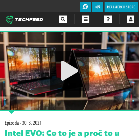
REALMERCH.STORE
Magazín
Videa
Soutěže
Epizoda ·
30. 3. 2021
Intel EVO: Co to je a proč to u