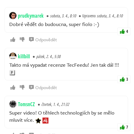
prudkymarek
sobota, 3. 4., 8:10
Upraveno
sobota, 3. 4., 8:10
Dobré vědět do budoucna, super fiolo :-)
4
Odpovědět
killbill
pátek, 2. 4., 5:38
Takto má vypadat recenze TecFeedu! Jen tak dál !!!
3
Odpovědět
TomsnCZ
čtvrtek, 1. 4., 21:32
Super video! O těhlech technologiích by se mělo
mluvit více.
7