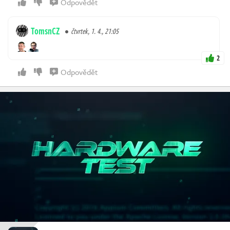
Odpovědět
TomsnCZ
čtvrtek, 1. 4., 21:05
2
Odpovědět