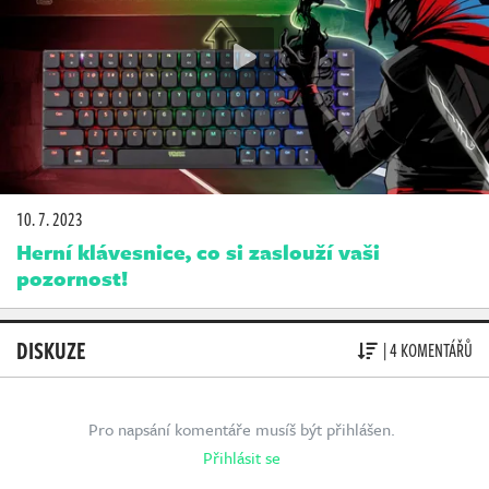
10. 7. 2023
Herní klávesnice, co si zaslouží vaši
pozornost!
DISKUZE
| 4 KOMENTÁŘŮ
Pro napsání komentáře musíš být přihlášen.
Přihlásit se