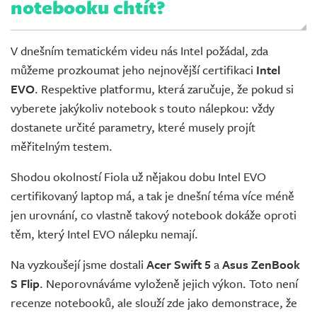
notebooku chtít?
V dnešním tematickém videu nás Intel požádal, zda
můžeme prozkoumat jeho nejnovější certifikaci
Intel
EVO
. Respektive platformu, která zaručuje, že pokud si
vyberete jakýkoliv notebook s touto nálepkou: vždy
dostanete určité parametry, které musely projít
měřitelným testem.
Shodou okolností Fiola už nějakou dobu Intel EVO
certifikovaný laptop má, a tak je dnešní téma více méně
jen urovnání, co vlastně takový notebook dokáže oproti
těm, který Intel EVO nálepku nemají.
Na vyzkoušejí jsme dostali
Acer Swift 5
a
Asus ZenBook
S Flip
. Neporovnáváme vyloženě jejich výkon. Toto není
recenze notebooků, ale slouží zde jako demonstrace, že