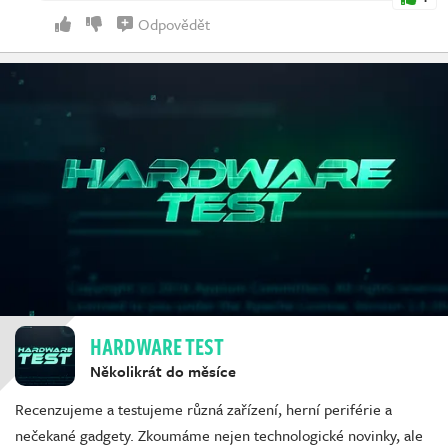
Odpovědět
HARDWARE TEST
Několikrát do měsíce
Recenzujeme a testujeme různá zařízení, herní periférie a
nečekané gadgety. Zkoumáme nejen technologické novinky, ale