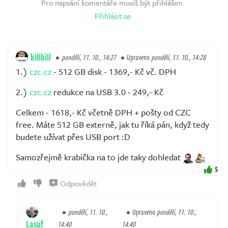
Pro napsání komentáře musíš být přihlášen.
Přihlásit se
killbill
pondělí, 11. 10., 14:27
Upraveno
pondělí, 11. 10., 14:28
1.)
czc.cz
- 512 GB disk - 1369,- Kč vč. DPH
2.)
czc.cz
redukce na USB 3.0 - 249,- Kč
Celkem - 1618,- Kč včetně DPH + pošty od CZC
free. Máte 512 GB externě, jak tu říká pán, když tedy
budete užívat přes USB port :D
Samozřejmě krabička na to jde taky dohledat
5
Odpovědět
pondělí, 11. 10.,
Upraveno
pondělí, 11. 10.,
Lasuf
14:40
14:40