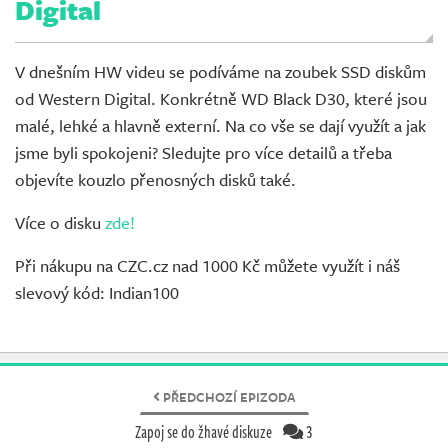
Digital
V dnešním HW videu se podíváme na zoubek SSD diskům
od Western Digital. Konkrétně WD Black D30, které jsou
malé, lehké a hlavně externí. Na co vše se dají využít a jak
jsme byli spokojeni? Sledujte pro více detailů a třeba
objevíte kouzlo přenosných disků také.
Více o disku
zde!
Při nákupu na CZC.cz nad 1000 Kč můžete využít i náš
slevový kód: Indian100
PŘEDCHOZÍ EPIZODA
Zapoj se do žhavé diskuze
3