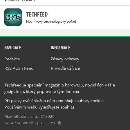
TECHFEED
Novinkový technologický pořad
NAVIGACE
INFORMACE
Redakce
Zásady ochrany
RSS Atom Feed
Pravidla užívání
Techfeed je speciální magazín o hardwaru, novinkách v IT a
gadgetech, který připravuje tým Indiana.
Při poskytování služeb nám pomáhají soubory cookie.
Používáním webu vyjadřujete souhlas.
MediaRealms s.r.o.
© 2026
IWS 4.234 - m07d03 | TE | 33 ms |