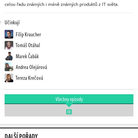
celou řadu známých i méně známých produktů z IT světa.
Učinkují
Filip Kraucher
Tomáš Otáhal
Marek Čabák
Andrea Olejárová
Tereza Krečová
Všechny epizody
DALŠÍ POŘADY