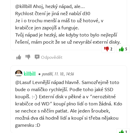
@killbill Ahoj, hezký nápad, ale...
Rychlost čtení je jiná než nabízí d30
Je i o trochu menší a máš to už hotové, v
krabičce jen zapojíš a funguje.
Tvůj nápad je hezký, ale kdyby toto bylo nejlepší
řešení, mám pocit že se už nevyrábí externí disky.
2
5
Odpovědět
killbill
pondělí, 11. 10., 14:56
@Lasuf Levnější nápad hlavně. Samozřejmě toto
bude o maličko rychlejší. Podle toho jaké SSD
koupíš. :-) Externí disk v pěkné a v "nerozbitné
krabičce od WD" koupí plno lidí o tom žádná. Kdo
se nechce s něčím patlat. Ale jeden šroubek,
možná dva dá hodně lidí a koupí si třeba nějakou
gamesku :D
1