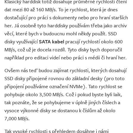
Klasický harddisk totiž dosahuje průměrné rychlosti čtení
dat mezi 80 až 160 MB/s. To je rychlost, která je dnes
dostačující pro práci s dokumenty nebo pro hraní starších
her. Já osobně tyto harddisky používám třeba jako archiv
věcí, které bych v budoucnu mohl někdy použít. SSD
disky využívající
SATA kabel
pracují rychlostí okolo 600
MB/s, což už je docela rozdíl. Tyto disky bych doporučil
například pro editaci videí nebo práci s médii či hraní her.
Ovšem nás teď budou zajímat rychlosti, kterých dosahují
SSD disky připojené rovnou do základní desky (pro toto
připojení používáme označení NVMe). Tato rychlost se
pohybuje okolo 3,500 MB/s. Což i pokud byste byli laik,
tak poznáte, že se pohybujeme v úplně jiných číslech a
vysoce výkonné disky se dostanou k číslům až okolo
7,000 MB/s.
Tak vysoké rychlosti s přehledem dosáhne i námi