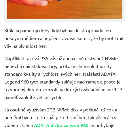
Stále si pamatuji doby, kdy byl harddisk opravdu jen
nosným médiem a nepředstavoval jsem si, že by mohl mít
vliv na plynulost her.
Například taková PS5 vás už ani na jiné disky než NVMe
nenechá nainstalovat hry, protože chce splnit určitý
standard kvality a rychlosti svých her. Naštěstí ADATA
Legend 960 tyto standardy splňuje nad rámec a proto je
to vhodný disk do konzolí, ve kterých základní ani ne 1TB
paměť zaplníte velice rychle.
Já osobně využívám 2TB NVMe disk v počítači už rok a
neměnil bych. Je to znát jak u hraní her, tak při práci s
videem. Cena
ADATA disku Legend
960
se pohybuje