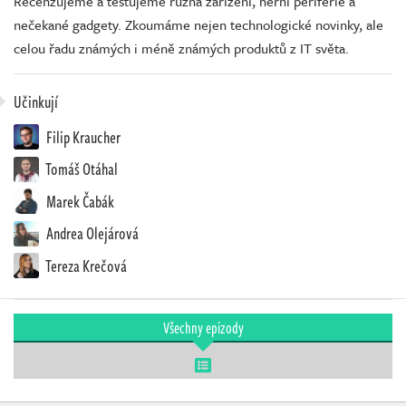
Recenzujeme a testujeme různá zařízení, herní periférie a
nečekané gadgety. Zkoumáme nejen technologické novinky, ale
celou řadu známých i méně známých produktů z IT světa.
Učinkují
Filip Kraucher
Tomáš Otáhal
Marek Čabák
Andrea Olejárová
Tereza Krečová
Všechny epizody