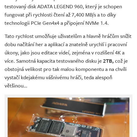
testovaný disk ADATA LEGEND 960, který je schopen
fungovat při rychlosti čtení až 7,400 MB/s a to díky
technologii PCIe Gen4x4 a připojení NVMe 1.4.
Tato rychlost umožňuje uživatelům a hlavně hráčům snížit
dobu načítání her a aplikací a znatelně urychlí i pracovní
úkony, jako jsou editace videí, zejména v rozlišení 4K a
více. Samotná kapacita testovaného disku je
2TB,
což je
obstojná velikost pro tak malou komponentu a na chvíli
vystačí kdejakému vášnivému hráči, teda alespoň
většinou…