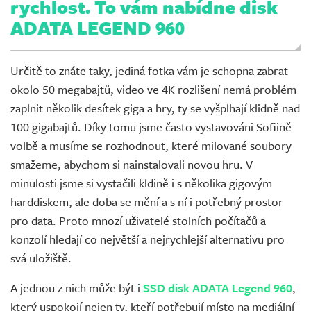
rychlost. To vám nabídne disk
ADATA LEGEND 960
Určitě to znáte taky, jediná fotka vám je schopna zabrat
okolo 50 megabajtů, video ve 4K rozlišení nemá problém
zaplnit několik desítek giga a hry, ty se vyšplhají klidně nad
100 gigabajtů. Díky tomu jsme často vystavováni Sofiině
volbě a musíme se rozhodnout, které milované soubory
smažeme, abychom si nainstalovali novou hru. V
minulosti jsme si vystačili kldině i s několika gigovým
harddiskem, ale doba se mění a s ní i potřebný prostor
pro data. Proto mnozí uživatelé stolních počítačů a
konzolí hledají co největší a nejrychlejší alternativu pro
svá uložiště.
A jednou z nich může být i
SSD disk ADATA Legend 960
,
který uspokojí nejen ty, kteří potřebují místo na mediální