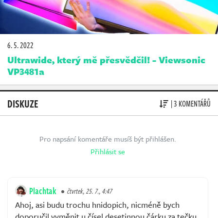
6. 5. 2022
Ultrawide, který mě přesvědčil! - Viewsonic
VP3481a
DISKUZE
| 3 KOMENTÁŘŮ
Pro napsání komentáře musíš být přihlášen.
Přihlásit se
Plachtak
čtvrtek, 25. 7., 4:47
Ahoj, asi budu trochu hnidopich, nicméně bych
doporučil vyměnit u čísel desetinnou čárku za tečku.