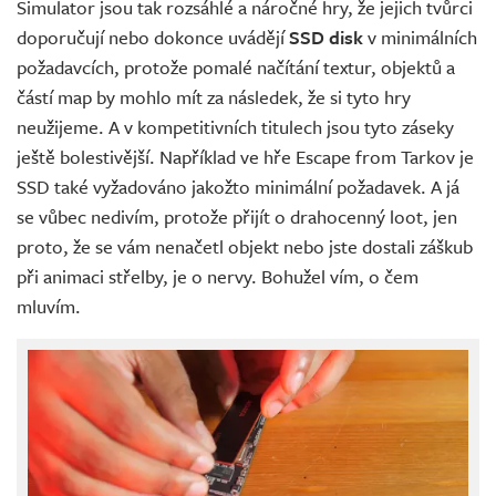
Simulator jsou tak rozsáhlé a náročné hry, že jejich tvůrci
doporučují nebo dokonce uvádějí
SSD disk
v minimálních
požadavcích, protože pomalé načítání textur, objektů a
částí map by mohlo mít za následek, že si tyto hry
neužijeme. A v kompetitivních titulech jsou tyto záseky
ještě bolestivější. Například ve hře Escape from Tarkov je
SSD také vyžadováno jakožto minimální požadavek. A já
se vůbec nedivím, protože přijít o drahocenný loot, jen
proto, že se vám nenačetl objekt nebo jste dostali záškub
při animaci střelby, je o nervy. Bohužel vím, o čem
mluvím.