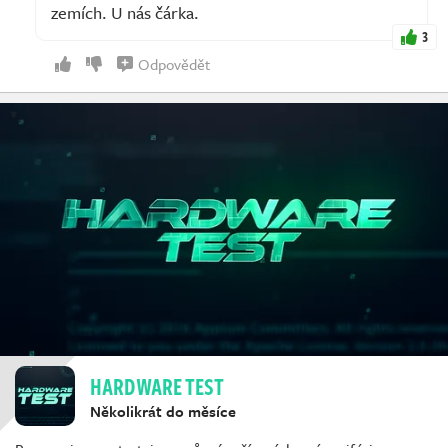
zemích. U nás čárka.
3
Odpovědět
HARDWARE TEST
Několikrát do měsíce