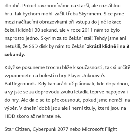
dlouhé. Pokud zavzpomínáme na starší, ale rozsáhlou
hru, tak bychom mohli začít třeba Skyrimem. Sice jsme
mezi načítacími obrazovkami při vstupu do jiné lokace
čekali klidně i 30 sekund, ale v roce 2011 nám to bylo
naprosto jedno. Skyrim za to čekání stál! Tehdy jsme ani
netušili, že SSD disk by nám to čekání
zkrátil klidně i na 3
sekundy.
Když se posuneme trochu blíže k současnosti, tak si určitě
vzpomenete na bolesti u hry PlayerUnknown’s
Battlegrounds. Kdy kamarádi už plánovali, kde dopadnou,
a vy jste se za doprovodu zvuku letadla teprve napojovali
do hry. Ale dalo se to překousnout, pokud jsme neměli na
výběr. V dnešní době jsou ale i herní tituly, které jsou na
HDD skoro až nehratelné.
Star Citizen, Cyberpunk 2077 nebo Microsoft Flight