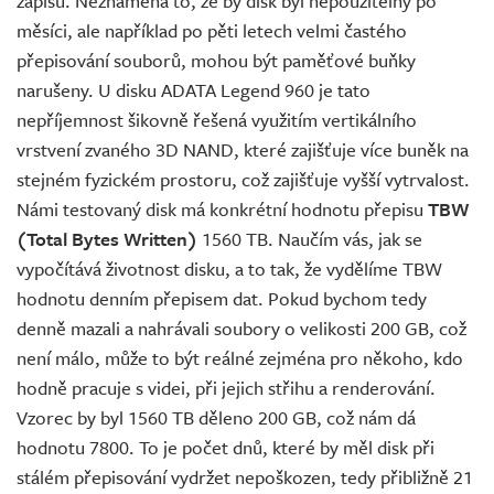
zápisu. Neznamená to, že by disk byl nepoužitelný po
měsíci, ale například po pěti letech velmi častého
přepisování souborů, mohou být paměťové buňky
narušeny. U disku ADATA Legend 960 je tato
nepříjemnost šikovně řešená využitím vertikálního
vrstvení zvaného 3D NAND, které zajišťuje více buněk na
stejném fyzickém prostoru, což zajišťuje vyšší vytrvalost.
Námi testovaný disk má konkrétní hodnotu přepisu
TBW
(Total Bytes Written)
1560 TB. Naučím vás, jak se
vypočítává životnost disku, a to tak, že vydělíme TBW
hodnotu denním přepisem dat. Pokud bychom tedy
denně mazali a nahrávali soubory o velikosti 200 GB, což
není málo, může to být reálné zejména pro někoho, kdo
hodně pracuje s videi, při jejich střihu a renderování.
Vzorec by byl 1560 TB děleno 200 GB, což nám dá
hodnotu 7800. To je počet dnů, které by měl disk při
stálém přepisování vydržet nepoškozen, tedy přibližně 21