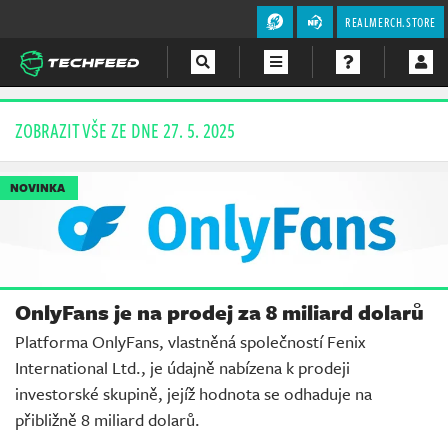
REALMERCH.STORE
Magazín
ZOBRAZIT VŠE ZE DNE 27. 5. 2025
Videa
NOVINKA
Soutěže
OnlyFans je na prodej za 8 miliard dolarů
Platforma OnlyFans, vlastněná společností Fenix
International Ltd., je údajně nabízena k prodeji
investorské skupině, jejíž hodnota se odhaduje na
přibližně 8 miliard dolarů.