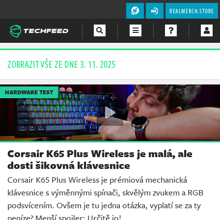
REALMERCH.STORE
Magazín
ZOBRAZIT VŠE ZE DNE 3. 11. 2025
Videa
HARDWARE TEST
Soutěže
Corsair K65 Plus Wireless je malá, ale
dosti šikovná klávesnice
Corsair K65 Plus Wireless je prémiová mechanická
klávesnice s výměnnými spínači, skvělým zvukem a RGB
podsvícením. Ovšem je tu jedna otázka, vyplatí se za ty
peníze? Menší spoiler: Určitě jo!