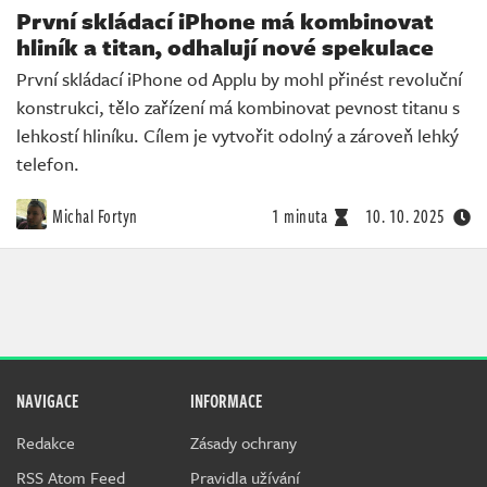
První skládací iPhone má kombinovat
hliník a titan, odhalují nové spekulace
První skládací iPhone od Applu by mohl přinést revoluční
konstrukci, tělo zařízení má kombinovat pevnost titanu s
lehkostí hliníku. Cílem je vytvořit odolný a zároveň lehký
telefon.
Michal Fortyn
1 minuta
10. 10. 2025
NAVIGACE
INFORMACE
Redakce
Zásady ochrany
RSS Atom Feed
Pravidla užívání