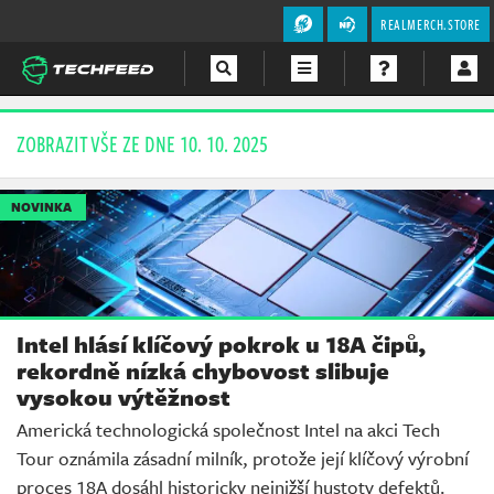
REALMERCH.STORE
Magazín
ZOBRAZIT VŠE ZE DNE 10. 10. 2025
Videa
NOVINKA
Soutěže
Intel hlásí klíčový pokrok u 18A čipů,
rekordně nízká chybovost slibuje
vysokou výtěžnost
Americká technologická společnost Intel na akci Tech
Tour oznámila zásadní milník, protože její klíčový výrobní
proces 18A dosáhl historicky nejnižší hustoty defektů.