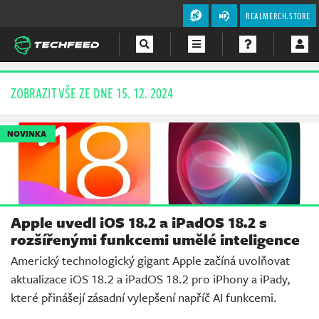
REALMERCH.STORE
Magazín
ZOBRAZIT VŠE ZE DNE 15. 12. 2024
Videa
NOVINKA
Soutěže
Apple uvedl iOS 18.2 a iPadOS 18.2 s
rozšířenými funkcemi umělé inteligence
Americký technologický gigant Apple začíná uvolňovat
aktualizace iOS 18.2 a iPadOS 18.2 pro iPhony a iPady,
které přinášejí zásadní vylepšení napříč AI funkcemi.