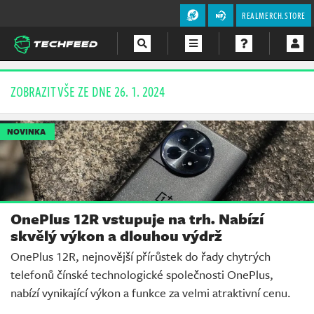
REALMERCH.STORE
Magazín
ZOBRAZIT VŠE ZE DNE 26. 1. 2024
Videa
NOVINKA
Soutěže
OnePlus 12R vstupuje na trh. Nabízí
skvělý výkon a dlouhou výdrž
OnePlus 12R, nejnovější přírůstek do řady chytrých
telefonů čínské technologické společnosti OnePlus,
nabízí vynikající výkon a funkce za velmi atraktivní cenu.