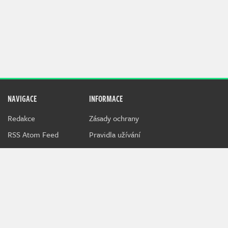
NAVIGACE
INFORMACE
Redakce
Zásady ochrany
RSS Atom Feed
Pravidla užívání
Techfeed je speciální magazín o hardwaru, novinkách v IT a
gadgetech, který připravuje tým Indiana.
Při poskytování služeb nám pomáhají soubory cookie.
Používáním webu vyjadřujete souhlas.
MediaRealms s.r.o.
© 2026