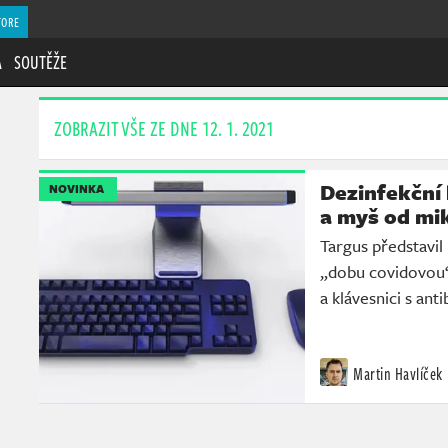
TORE
A
SOUTĚŽE
ZOBRAZIT VŠE ZE DNE 12. 1. 2021
Dezinfekční 
NOVINKA
a myš od mi
Targus představil
„dobu covidovou“
a klávesnici s an
Martin Havlíček