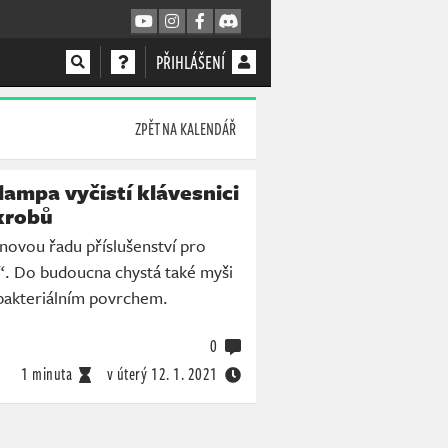
PŘIHLÁŠENÍ
ZPĚT NA KALENDÁŘ
lampa vyčistí klávesnici
krobů
 novou řadu příslušenství pro
. Do budoucna chystá také myši
tibakteriálním povrchem.
0
1 minuta
v úterý
12. 1. 2021