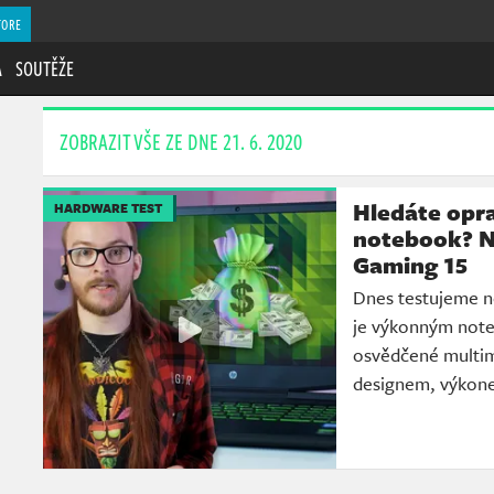
TORE
A
SOUTĚŽE
ZOBRAZIT VŠE ZE DNE 21. 6. 2020
Hledáte opr
HARDWARE TEST
notebook? Na
Gaming 15
Dnes testujeme n
je výkonným note
osvědčené multim
designem, výkone