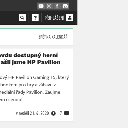
PŘIHLÁŠENÍ
ZPĚT NA KALENDÁŘ
avdu dostupný herní
šli jsme HP Pavilion
ový HP Pavilion Gaming 15, který
bookem pro hry a zábavu z
ediální řady Pavilion. Zaujme
m i cenou!
v neděli
21. 6. 2020
7