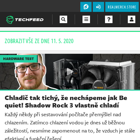
REALMERCH.STORE
Magazín
ZOBRAZIT VŠE ZE DNE 11. 5. 2020
Videa
HARDWARE TEST
Soutěže
Chladič tak tichý, že nechápeme jak Be
quiet! Shadow Rock 3 vlastně chladí
Každý někdy při sestavování počítače přemýšlel nad
chlazením. Zatímco chlazení vodou je dnes už běžnou
záležitostí, nesmíme zapomenout na to, že vzduch je stále
efektivní a funkční řešení.