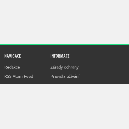
NAVIGACE
INFORMACE
Redakce
Zásady ochrany
RSS Atom Feed
Pravidla užívání
Techfeed je speciální magazín o hardwaru, novinkách v IT a
gadgetech, který připravuje tým Indiana.
Při poskytování služeb nám pomáhají soubory cookie.
Používáním webu vyjadřujete souhlas.
MediaRealms s.r.o.
© 2026