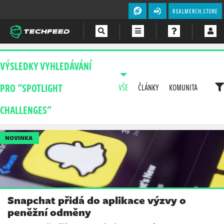
REALMERCH.STORE
Magazín
VÝSLEDKY VYHLEDÁVÁNÍ
Videa
PRO "SPOTLIGHT
VŠE
ČLÁNKY
KOMUNITA
Soutěže
CHALLENGES"
NOVINKA
Snapchat přidá do aplikace výzvy o
peněžní odměny