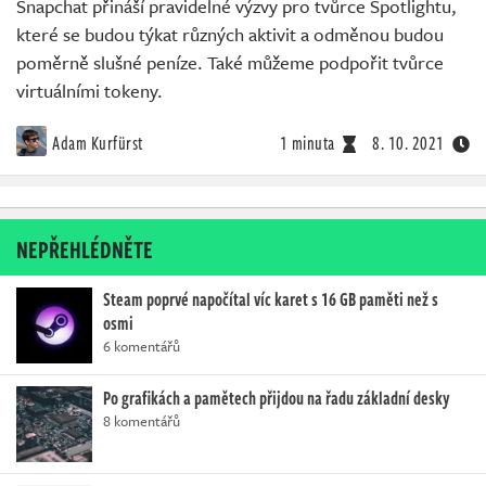
Snapchat přináší pravidelné výzvy pro tvůrce Spotlightu,
které se budou týkat různých aktivit a odměnou budou
poměrně slušné peníze. Také můžeme podpořit tvůrce
virtuálními tokeny.
Adam Kurfürst
1 minuta
8. 10. 2021
NEPŘEHLÉDNĚTE
Steam poprvé napočítal víc karet s 16 GB paměti než s
osmi
6 komentářů
Po grafikách a pamětech přijdou na řadu základní desky
8 komentářů