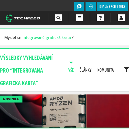
REALMERCH.STORE
Magazín
Myslel si:
integrované grafická karta
?
Videa
VÝSLEDKY VYHLEDÁVÁNÍ
Soutěže
PRO "INTEGROVANA
VŠE
ČLÁNKY
KOMUNITA
GRAFICKA KARTA"
NOVINKA