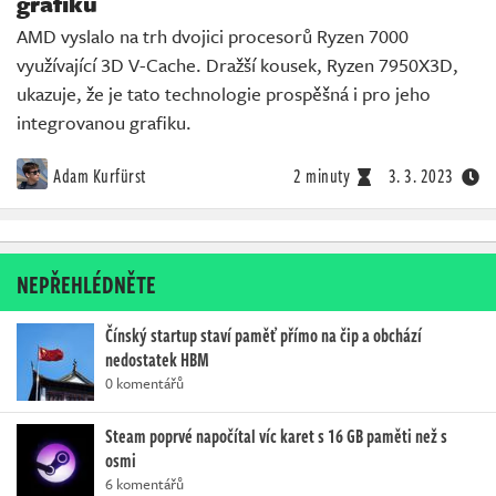
grafiku
AMD vyslalo na trh dvojici procesorů Ryzen 7000
využívající 3D V-Cache. Dražší kousek, Ryzen 7950X3D,
ukazuje, že je tato technologie prospěšná i pro jeho
integrovanou grafiku.
Adam Kurfürst
2 minuty
3. 3. 2023
NEPŘEHLÉDNĚTE
Čínský startup staví paměť přímo na čip a obchází
nedostatek HBM
0 komentářů
Steam poprvé napočítal víc karet s 16 GB paměti než s
osmi
6 komentářů