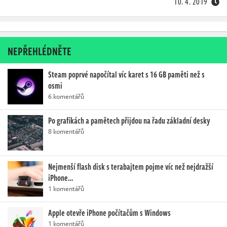
10. 4. 2019
NEPŘEHLÉDNĚTE
Steam poprvé napočítal víc karet s 16 GB paměti než s
osmi
6 komentářů
Po grafikách a pamětech přijdou na řadu základní desky
8 komentářů
Nejmenší flash disk s terabajtem pojme víc než nejdražší
iPhone…
1 komentářů
Apple otevře iPhone počítačům s Windows
1 komentářů