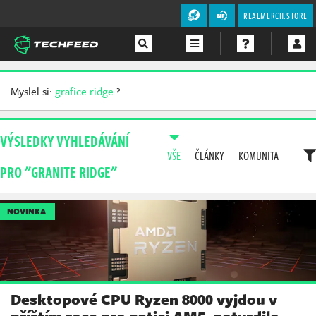
REALMERCH.STORE
Magazín
Myslel si:
grafice ridge
?
Videa
VÝSLEDKY VYHLEDÁVÁNÍ
Soutěže
VŠE
ČLÁNKY
KOMUNITA
PRO "GRANITE RIDGE"
NOVINKA
Desktopové CPU Ryzen 8000 vyjdou v
příštím roce pro patici AM5, potvrdilo