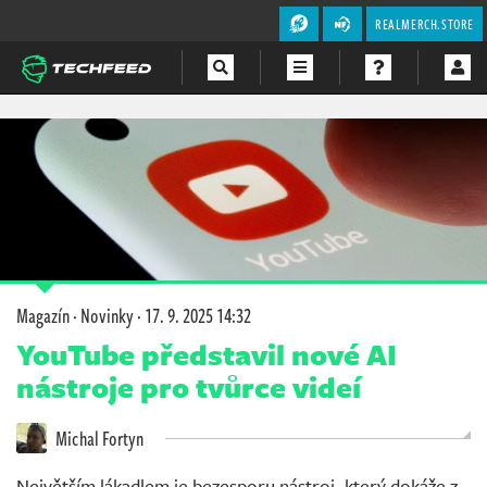
REALMERCH.STORE
Magazín
Videa
Soutěže
Magazín
·
Novinky
·
17. 9. 2025 14:32
YouTube představil nové AI
nástroje pro tvůrce videí
Michal Fortyn
Největším lákadlem je bezesporu nástroj, který dokáže z