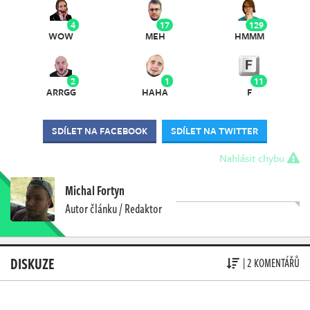
4
17
129
WOW
MEH
HMMM
2
1
11
ARRGG
HAHA
F
SDÍLET NA FACEBOOK
SDÍLET NA TWITTER
Nahlásit chybu
Michal Fortyn
Autor článku / Redaktor
DISKUZE
| 2 KOMENTÁŘŮ