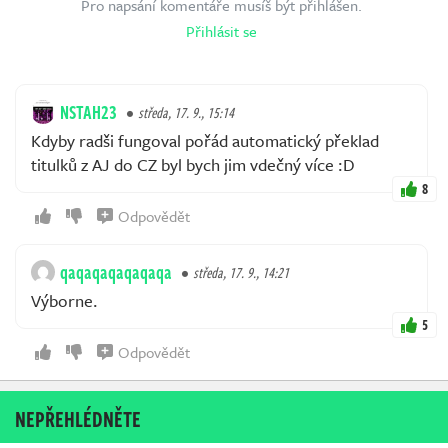
Pro napsání komentáře musíš být přihlášen.
Přihlásit se
NSTAH23
středa, 17. 9., 15:14
Kdyby radši fungoval pořád automatický překlad
titulků z AJ do CZ byl bych jim vdečný více :D
8
Odpovědět
qaqaqaqaqaqaqa
středa, 17. 9., 14:21
Výborne.
5
Odpovědět
NEPŘEHLÉDNĚTE