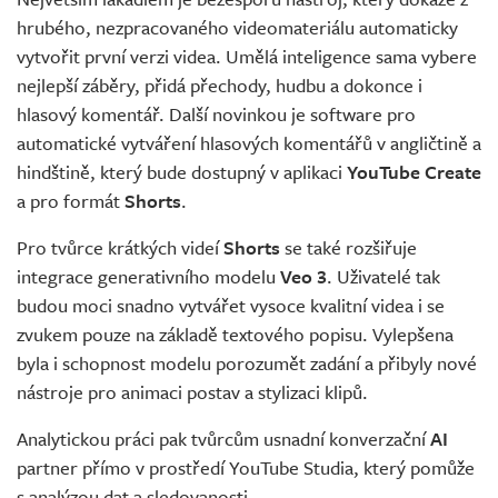
hrubého, nezpracovaného videomateriálu automaticky
vytvořit první verzi videa. Umělá inteligence sama vybere
nejlepší záběry, přidá přechody, hudbu a dokonce i
hlasový komentář. Další novinkou je software pro
automatické vytváření hlasových komentářů v angličtině a
hindštině, který bude dostupný v aplikaci
YouTube Create
a pro formát
Shorts
.
Pro tvůrce krátkých videí
Shorts
se také rozšiřuje
integrace generativního modelu
Veo 3
. Uživatelé tak
budou moci snadno vytvářet vysoce kvalitní videa i se
zvukem pouze na základě textového popisu. Vylepšena
byla i schopnost modelu porozumět zadání a přibyly nové
nástroje pro animaci postav a stylizaci klipů.
Analytickou práci pak tvůrcům usnadní konverzační
AI
partner přímo v prostředí YouTube Studia, který pomůže
s analýzou dat a sledovanosti.