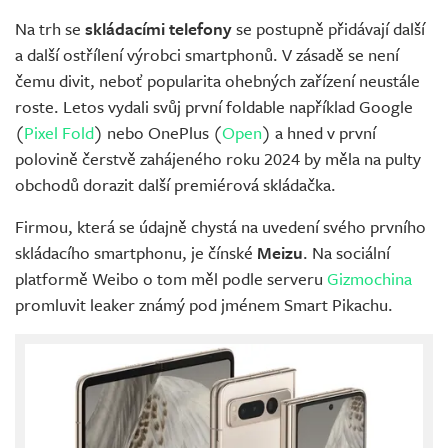
Na trh se
skládacími telefony
se postupně přidávají další
a další ostřílení výrobci smartphonů. V zásadě se není
čemu divit, neboť popularita ohebných zařízení neustále
roste. Letos vydali svůj první foldable například Google
(
Pixel Fold
) nebo OnePlus (
Open
) a hned v první
polovině čerstvě zahájeného roku 2024 by měla na pulty
obchodů dorazit další premiérová skládačka.
Firmou, která se údajně chystá na uvedení svého prvního
skládacího smartphonu, je čínské
Meizu
. Na sociální
platformě Weibo o tom měl podle serveru
Gizmochina
promluvit leaker známý pod jménem Smart Pikachu.