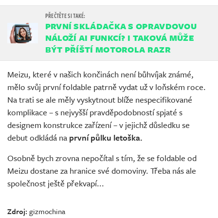
PRVNÍ SKLÁDAČKA S OPRAVDOVOU
NÁLOŽÍ AI FUNKCÍ? I TAKOVÁ MŮŽE
BÝT PŘÍŠTÍ MOTOROLA RAZR
Meizu, které v našich končinách není bůhvíjak známé,
mělo svůj první foldable patrně vydat už v loňském roce.
Na trati se ale měly vyskytnout blíže nespecifikované
komplikace – s nejvyšší pravděpodobností spjaté s
designem konstrukce zařízení – v jejichž důsledku se
debut odkládá na
první půlku letoška.
Osobně bych zrovna nepočítal s tím, že se foldable od
Meizu dostane za hranice své domoviny. Třeba nás ale
společnost ještě překvapí...
Zdroj:
gizmochina