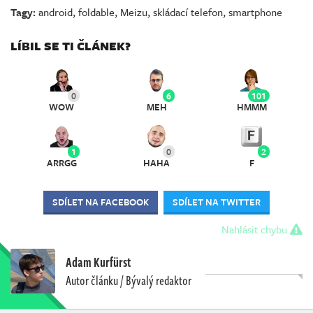
Tagy:
android
,
foldable
,
Meizu
,
skládací telefon
,
smartphone
LÍBIL SE TI ČLÁNEK?
0
6
101
WOW
MEH
HMMM
1
0
2
ARRGG
HAHA
F
SDÍLET NA FACEBOOK
SDÍLET NA TWITTER
Nahlásit chybu
Adam Kurfürst
Autor článku / Bývalý redaktor