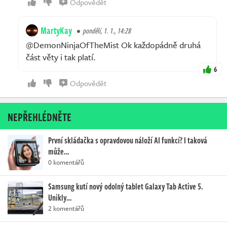
Odpovědět
MartyKay
pondělí, 1. 1., 14:28
@DemonNinjaOfTheMist Ok každopádně druhá
část věty i tak platí.
6
Odpovědět
NEPŘEHLÉDNĚTE
První skládačka s opravdovou náloží AI funkcí? I taková
může…
0 komentářů
Samsung kutí nový odolný tablet Galaxy Tab Active 5.
Unikly…
2 komentářů