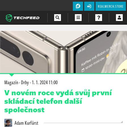
REALMERCH.STORE
Magazín
Videa
Soutěže
Magazín
·
Drby
·
1. 1. 2024 11:00
V novém roce vydá svůj první
skládací telefon další
společnost
Adam Kurfürst