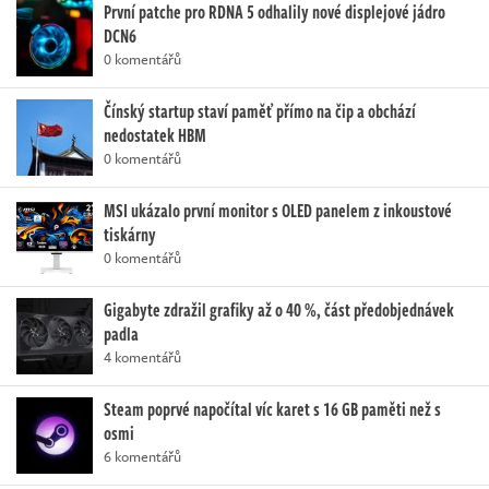
První patche pro RDNA 5 odhalily nové displejové jádro
DCN6
0 komentářů
Čínský startup staví paměť přímo na čip a obchází
nedostatek HBM
0 komentářů
MSI ukázalo první monitor s OLED panelem z inkoustové
tiskárny
0 komentářů
Gigabyte zdražil grafiky až o 40 %, část předobjednávek
padla
4 komentářů
Steam poprvé napočítal víc karet s 16 GB paměti než s
osmi
6 komentářů