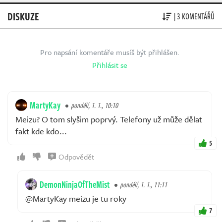
DISKUZE
| 3 KOMENTÁŘŮ
Pro napsání komentáře musíš být přihlášen.
Přihlásit se
MartyKay
pondělí, 1. 1., 10:10
Meizu? O tom slyšim poprvý. Telefony už může dělat
fakt kde kdo...
5
Odpovědět
DemonNinjaOfTheMist
pondělí, 1. 1., 11:11
@MartyKay meizu je tu roky
7