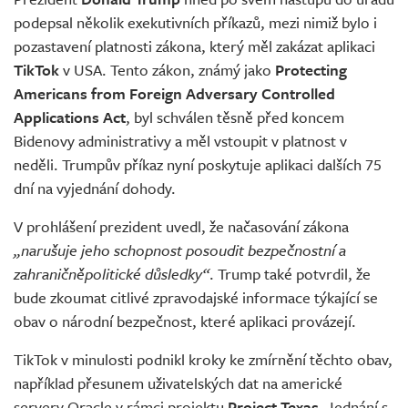
podepsal několik exekutivních příkazů, mezi nimiž bylo i
pozastavení platnosti zákona, který měl zakázat aplikaci
TikTok
v USA. Tento zákon, známý jako
Protecting
Americans from Foreign Adversary Controlled
Applications Act
, byl schválen těsně před koncem
Bidenovy administrativy a měl vstoupit v platnost v
neděli. Trumpův příkaz nyní poskytuje aplikaci dalších 75
dní na vyjednání dohody.
V prohlášení prezident uvedl, že načasování zákona
„narušuje jeho schopnost posoudit bezpečnostní a
zahraničněpolitické důsledky“
. Trump také potvrdil, že
bude zkoumat citlivé zpravodajské informace týkající se
obav o národní bezpečnost, které aplikaci provázejí.
TikTok v minulosti podnikl kroky ke zmírnění těchto obav,
například přesunem uživatelských dat na americké
servery Oracle v rámci projektu
Project Texas
. Jednání s