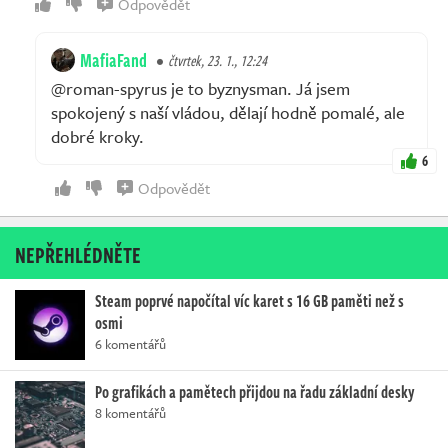
Odpovědět
MafiaFand
čtvrtek, 23. 1., 12:24
@roman-spyrus je to byznysman. Já jsem
spokojený s naší vládou, dělají hodně pomalé, ale
dobré kroky.
6
Odpovědět
NEPŘEHLÉDNĚTE
Steam poprvé napočítal víc karet s 16 GB paměti než s
osmi
6 komentářů
Po grafikách a pamětech přijdou na řadu základní desky
8 komentářů