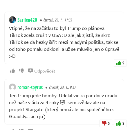
Sarilen420
čtvrtek, 23. 1., 11:33
Vtipné, že na začátku to byl Trump co plánoval
TikTok zcela zrušit v USA :D ale jak zjistil, že skrz
TikTok se dá hezky šířit mezi mladými politika, tak se
od toho pomalu odklonil a už se mluvilo jen o úpravě
:-D
9
Odpovědět
roman-spyrus
čtvrtek, 23. 1., 9:57
Ten trump jede bomby. Udelal vic za par dni v uradu
než naše vláda za 4 roky 🤣 jsem zvědav ale na
projekt Stargate (který nemá ale nic společného s
Goauldy… ach jo)
5
8