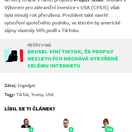
Výborem pro zahraniční investice v USA (CFIUS) však
byla minulý rok přerušena. Prezident také navrhl
vytvoření společného podniku, ve kterém by americké
zájmy vlastnily 50% podíl v TikToku.
BRUSEL VINÍ TIKTOK, ŽE PROFILY
NEZLETILÝCH NECHÁVÁ OTEVŘENÉ
CELÉMU INTERNETU
Zdroj:
Engadget
Tagy:
TikTok
,
Trump
,
USA
LÍBIL SE TI ČLÁNEK?
4
9
109