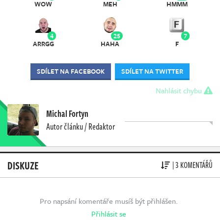
WOW
MEH
HMMM
4
25
7
ARRGG
HAHA
F
SDÍLET NA FACEBOOK
SDÍLET NA TWITTER
Nahlásit chybu
Michal Fortyn
Autor článku / Redaktor
DISKUZE
| 3 KOMENTÁŘŮ
Pro napsání komentáře musíš být přihlášen.
Přihlásit se