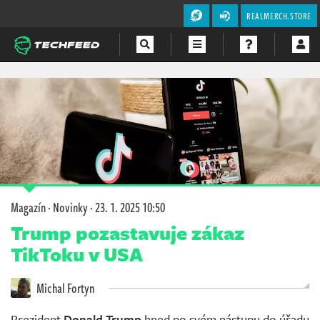
REALMERCH.STORE
Magazín
Videa
Soutěže
Magazín
·
Novinky
·
23. 1. 2025 10:50
Trump pozastavuje zákaz
TikToku v USA
Michal Fortyn
Prezident
Donald Trump
hned po svém nástupu do úřadu