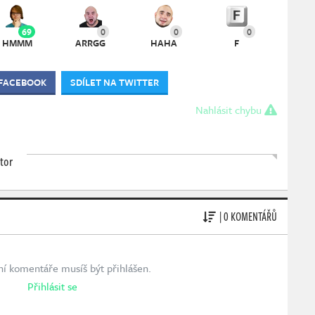
69
0
0
0
HMMM
ARRGG
HAHA
F
 FACEBOOK
SDÍLET NA TWITTER
Nahlásit chybu
tor
| 0 KOMENTÁŘŮ
ní komentáře musíš být přihlášen.
Přihlásit se