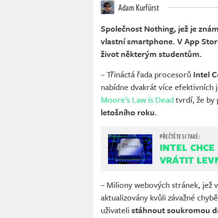
Adam Kurfürst
Společnost Nothing, jež je zná
vlastní smartphone. V App Stor
život některým studentům.
– Třináctá řada procesorů
Intel 
nabídne dvakrát více efektivních
Moore’s Law is Dead
tvrdí, že by
letošního roku
.
INTEL CHCE
VRÁTIT LEV
– Miliony webových stránek, jež v
aktualizovány kvůli závažné chyb
uživateli
stáhnout soukromou da