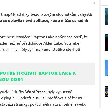
má například díky bezdrátovým sluchátkům, chystá
e se objevila nová aplikace, která může usnadnit
Core
nese označení
Raptor Lake
a výrobce tvrdí, že
 jader než její předchůdce Alder Lake. YouTuber
 procesory měly vyjít
na konci třetího čtvrtletí
 POTŘETÍ OŽIVIT RAPTOR LAKE A
NOU DDR4
yužívají služby
WordPress
, byly vynuceně
ě v pluginu UpdraftPlus. Ta umožňovala běžnému
tabázi stránky
, pokud měli na zranitelném webu