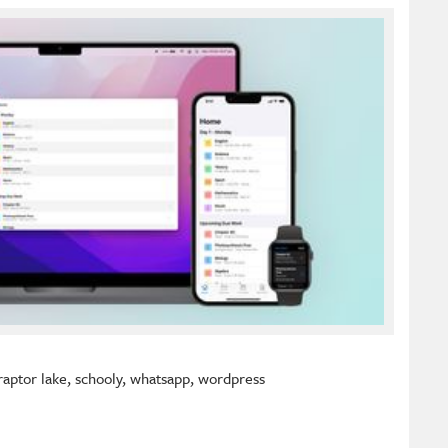
raptor lake
,
schooly
,
whatsapp
,
wordpress