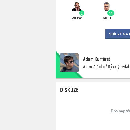
2
11
WOW
MEH
SDÍLET NA
Adam Kurfürst
Autor článku / Bývalý redak
DISKUZE
Pro napsá