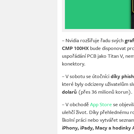
– Nvidia rozšiřuje řadu svých
gra
CMP 100HX
bude disponovat p
uspořádání PCB jako Titan V, nem
konektory.
– V sobotu se útočníci
díky phis
které byly odcizeny uživatelům 
dolarů
(přes 36 milionů korun).
– V obchodě
App Store
se objevil
ulehčí život. Díky přehlednému r
školní práci nebo vytvářet seznam
iPhony, iPady, Macy a hodinky