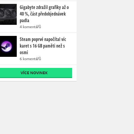
Gigabyte zdražil grafiky až o
40 %, část předobjednávek
padla
4 komentářů
Steam poprvé napočítal víc
karet s 16 GB paměti než s
osmi
6 komentářů
VÍCE NOVINEK