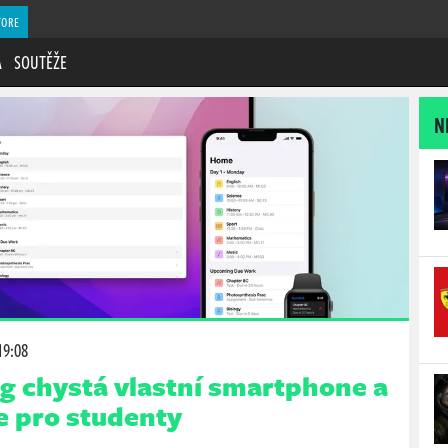
TORE
A
SOUTĚŽE
N
19:08
g chystá vlastní smartphone a
e pro studenty