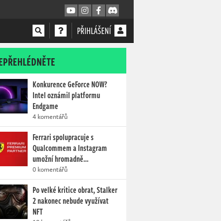
PŘIHLÁŠENÍ
EPŘEHLÉDNĚTE
Konkurence GeForce NOW?
Intel oznámil platformu
Endgame
4 komentářů
Ferrari spolupracuje s
Qualcommem a Instagram
umožní hromadně…
0 komentářů
Po velké kritice obrat, Stalker
2 nakonec nebude využívat
NFT