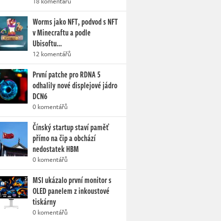
18 komentářů
Worms jako NFT, podvod s NFT
v Minecraftu a podle
Ubisoftu…
12 komentářů
První patche pro RDNA 5
odhalily nové displejové jádro
DCN6
0 komentářů
Čínský startup staví paměť
přímo na čip a obchází
nedostatek HBM
0 komentářů
MSI ukázalo první monitor s
OLED panelem z inkoustové
tiskárny
0 komentářů