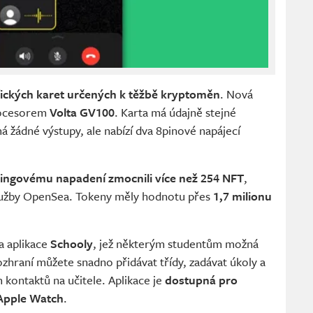
fických karet určených k těžbě kryptoměn
. Nová
rocesorem
Volta GV100
. Karta má údajně stejné
á žádné výstupy, ale nabízí dva 8pinové napájecí
hingovému napadení zmocnili více než 254 NFT
,
služby OpenSea. Tokeny měly hodnotu přes
1,7 milionu
a aplikace
Schooly
, jež některým studentům možná
ozhraní můžete snadno přidávat třídy, zadávat úkoly a
 kontaktů na učitele. Aplikace je
dostupná pro
 Apple Watch
.