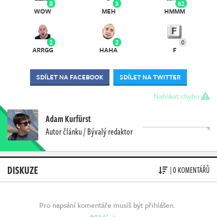
8
3
62
WOW
MEH
HMMM
2
2
0
ARRGG
HAHA
F
SDÍLET NA FACEBOOK
SDÍLET NA TWITTER
Nahlásit chybu
Adam Kurfürst
Autor článku / Bývalý redaktor
DISKUZE
| 0 KOMENTÁŘŮ
Pro napsání komentáře musíš být přihlášen.