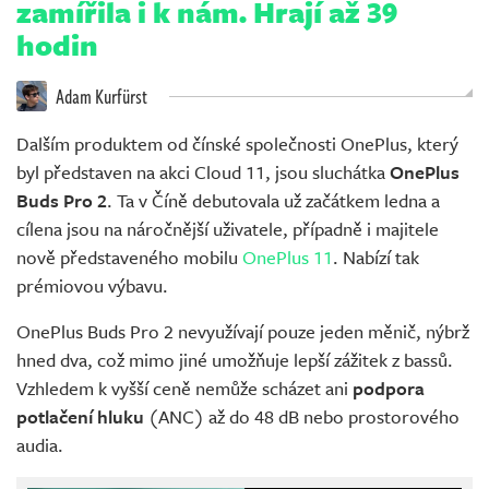
zamířila i k nám. Hrají až 39
hodin
Adam Kurfürst
Dalším produktem od čínské společnosti OnePlus, který
byl představen na akci Cloud 11, jsou sluchátka
OnePlus
Buds Pro 2
. Ta v Číně debutovala už začátkem ledna a
cílena jsou na náročnější uživatele, případně i majitele
nově představeného mobilu
OnePlus 11
. Nabízí tak
prémiovou výbavu.
OnePlus Buds Pro 2 nevyužívají pouze jeden měnič, nýbrž
hned dva, což mimo jiné umožňuje lepší zážitek z bassů.
Vzhledem k vyšší ceně nemůže scházet ani
podpora
potlačení hluku
(ANC) až do 48 dB nebo prostorového
audia.