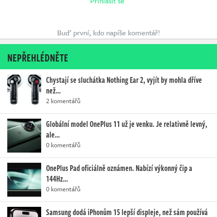
Přihlásit se
Buď první, kdo napíše komentář!
NEPŘEHLÉDNĚTE
Chystají se sluchátka Nothing Ear 2, vyjít by mohla dříve
než…
2 komentářů
Globální model OnePlus 11 už je venku. Je relativně levný,
ale…
0 komentářů
OnePlus Pad oficiálně oznámen. Nabízí výkonný čip a
144Hz…
0 komentářů
Samsung dodá iPhonům 15 lepší displeje, než sám používá