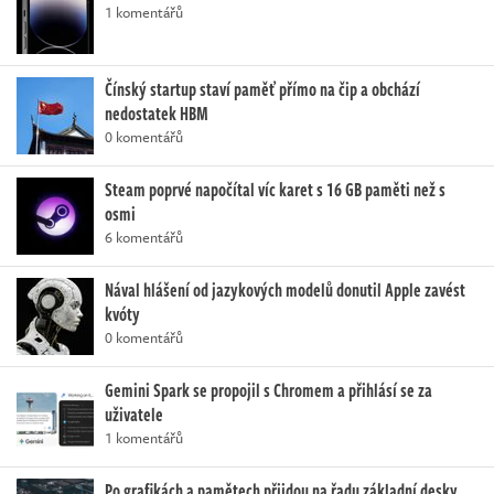
1 komentářů
Čínský startup staví paměť přímo na čip a obchází
nedostatek HBM
0 komentářů
Steam poprvé napočítal víc karet s 16 GB paměti než s
osmi
6 komentářů
Nával hlášení od jazykových modelů donutil Apple zavést
kvóty
0 komentářů
Gemini Spark se propojil s Chromem a přihlásí se za
uživatele
1 komentářů
Po grafikách a pamětech přijdou na řadu základní desky