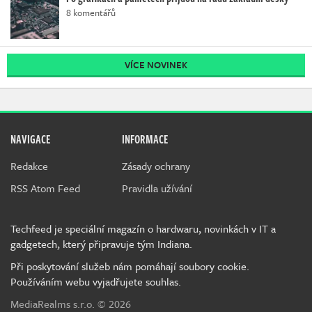
8 komentářů
VÍCE NOVINEK
NAVIGACE
INFORMACE
Redakce
Zásady ochrany
RSS Atom Feed
Pravidla užívání
Techfeed je speciální magazín o hardwaru, novinkách v IT a
gadgetech, který připravuje tým Indiana.
Při poskytování služeb nám pomáhají soubory cookie.
Používáním webu vyjadřujete souhlas.
MediaRealms s.r.o.
© 2026