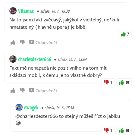
Vitamac
středa, 16. 7., 18:30
Na to jsem fakt zvědavý, jakýkoliv viditelný, neřkuli
hmatatelný (hlavně u pera) je blbě.
7
Odpovědět
charlesdexter666
středa, 16. 7., 18:04
Fakt mě nenapadá nic pozitivního na tom mít
skládací mobil, k čemu je to vlastně dobrý?
1
10
Odpovědět
ewogek
středa, 16. 7., 18:16
@charlesdexter666 to stejný můžeš říct o jablku
😅
1
10