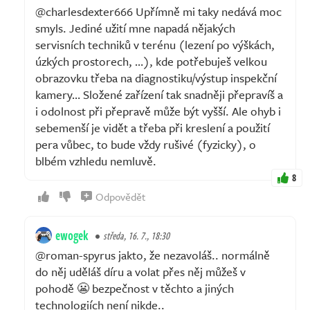
@charlesdexter666 Upřímně mi taky nedává moc
smyls. Jediné užití mne napadá nějakých
servisních techniků v terénu (lezení po výškách,
úzkých prostorech, …), kde potřebuješ velkou
obrazovku třeba na diagnostiku/výstup inspekční
kamery… Složené zařízení tak snadněji přepravíš a
i odolnost při přepravě může být vyšší. Ale ohyb i
sebemenší je vidět a třeba při kreslení a použití
pera vůbec, to bude vždy rušivé (fyzicky), o
blbém vzhledu nemluvě.
8
Odpovědět
ewogek
středa, 16. 7., 18:30
@roman-spyrus jakto, že nezavoláš.. normálně
do něj uděláš díru a volat přes něj můžeš v
pohodě 😬 bezpečnost v těchto a jiných
technologiích není nikde..