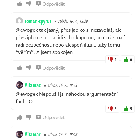
Odpovědět
roman-spyrus
středa, 16. 7., 18:20
@ewogek tak jasný, přes jablko si nezavoláš, ale
přes iphone jo… a lidi si ho kupujou, protože mají
rádi bezpečnost,nebo alespoň iluzi… taky tomu
“věřím”. A jsem spokojen
1
6
Odpovědět
Vitamac
středa, 16. 7., 18:23
@ewogek Nepoužil jsi náhodou argumentační
faul :-O
3
5
Odpovědět
Vitamac
středa, 16. 7., 18:28