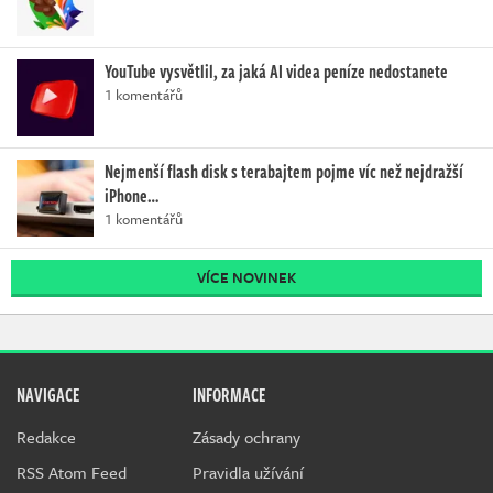
YouTube vysvětlil, za jaká AI videa peníze nedostanete
1 komentářů
Nejmenší flash disk s terabajtem pojme víc než nejdražší
iPhone…
1 komentářů
VÍCE NOVINEK
NAVIGACE
INFORMACE
Redakce
Zásady ochrany
RSS Atom Feed
Pravidla užívání