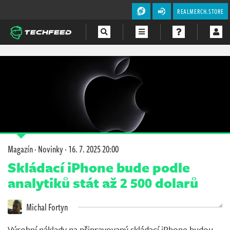
REALMERCH.STORE
Magazín
Videa
Soutěže
Magazín
·
Novinky
·
16. 7. 2025 20:00
Skládací iPhone bude podle
analytiků stát až 2 500 dolarů
Michal Fortyn
Výrobní náklady na připravovaný skládací iPhone budou