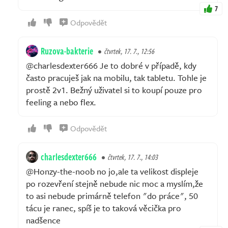
7
Odpovědět
Ruzova-bakterie
čtvrtek, 17. 7., 12:56
@charlesdexter666 Je to dobré v případě, kdy
často pracuješ jak na mobilu, tak tabletu. Tohle je
prostě 2v1. Bežný uživatel si to koupí pouze pro
feeling a nebo flex.
Odpovědět
charlesdexter666
čtvrtek, 17. 7., 14:03
@Honzy-the-noob no jo,ale ta velikost displeje
po rozevření stejně nebude nic moc a myslím,že
to asi nebude primárně telefon "do práce", 50
tácu je ranec, spíš je to taková věcička pro
nadšence