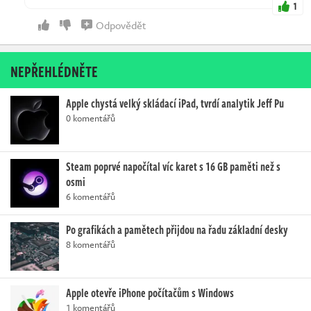
1
Odpovědět
NEPŘEHLÉDNĚTE
Apple chystá velký skládací iPad, tvrdí analytik Jeff Pu
0 komentářů
Steam poprvé napočítal víc karet s 16 GB paměti než s
osmi
6 komentářů
Po grafikách a pamětech přijdou na řadu základní desky
8 komentářů
Apple otevře iPhone počítačům s Windows
1 komentářů