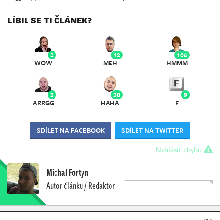
LÍBIL SE TI ČLÁNEK?
2
12
106
WOW
MEH
HMMM
3
30
9
ARRGG
HAHA
F
SDÍLET NA FACEBOOK
SDÍLET NA TWITTER
Nahlásit chybu
Michal Fortyn
Autor článku / Redaktor