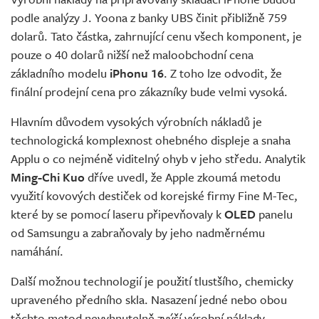
podle analýzy J. Yoona z banky UBS činit přibližně 759
dolarů. Tato částka, zahrnující cenu všech komponent, je
pouze o 40 dolarů nižší než maloobchodní cena
základního modelu
iPhonu 16
. Z toho lze odvodit, že
finální prodejní cena pro zákazníky bude velmi vysoká.
Hlavním důvodem vysokých výrobních nákladů je
technologická komplexnost ohebného displeje a snaha
Applu o co nejméně viditelný ohyb v jeho středu. Analytik
Ming-Chi Kuo
dříve uvedl, že Apple zkoumá metodu
využití kovových destiček od korejské firmy Fine M-Tec,
které by se pomocí laseru připevňovaly k
OLED
panelu
od Samsungu a zabraňovaly by jeho nadměrnému
namáhání.
Další možnou technologií je použití tlustšího, chemicky
upraveného předního skla. Nasazení jedné nebo obou
těchto metod nevyhnutelně zvýší výrobní náklady.