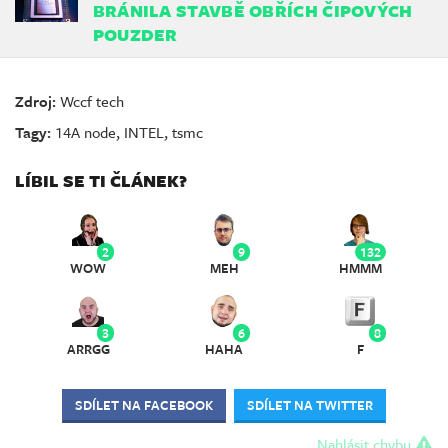
BRÁNILA STAVBĚ OBŘÍCH ČIPOVÝCH
POUZDER
Zdroj:
Wccf tech
Tagy:
14A node
,
INTEL
,
tsmc
LÍBIL SE TI ČLÁNEK?
2
9
132
WOW
MEH
HMMM
3
6
8
ARRGG
HAHA
F
SDÍLET NA FACEBOOK
SDÍLET NA TWITTER
Nahlásit chybu