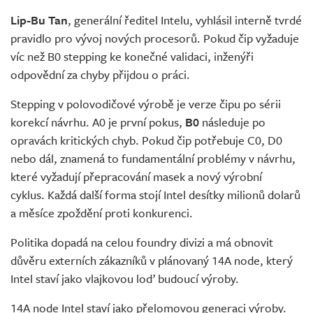
Lip-Bu Tan
, generální ředitel Intelu, vyhlásil interně tvrdé
pravidlo pro vývoj nových procesorů. Pokud čip vyžaduje
víc než B0 stepping ke konečné validaci, inženýři
odpovědní za chyby přijdou o práci.
Stepping v polovodičové výrobě je verze čipu po sérii
korekcí návrhu. A0 je první pokus,
B0
následuje po
opravách kritických chyb. Pokud čip potřebuje C0, D0
nebo dál, znamená to fundamentální problémy v návrhu,
které vyžadují přepracování masek a nový výrobní
cyklus. Každá další forma stojí Intel desítky milionů dolarů
a měsíce zpoždění proti konkurenci.
Politika dopadá na celou foundry divizi a má obnovit
důvěru externích zákazníků v plánovaný 14A node, který
Intel staví jako vlajkovou loď budoucí výroby.
14A node Intel staví jako přelomovou generaci výroby.