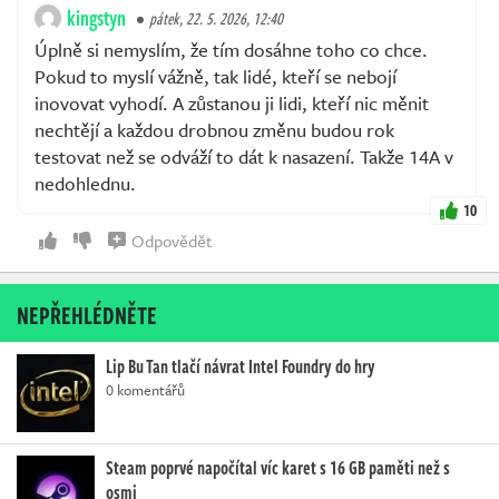
kingstyn
pátek, 22. 5. 2026, 12:40
Úplně si nemyslím, že tím dosáhne toho co chce.
Pokud to myslí vážně, tak lidé, kteří se nebojí
inovovat vyhodí. A zůstanou ji lidi, kteří nic měnit
nechtějí a každou drobnou změnu budou rok
testovat než se odváží to dát k nasazení. Takže 14A v
nedohlednu.
10
Odpovědět
NEPŘEHLÉDNĚTE
Lip Bu Tan tlačí návrat Intel Foundry do hry
0 komentářů
Steam poprvé napočítal víc karet s 16 GB paměti než s
osmi