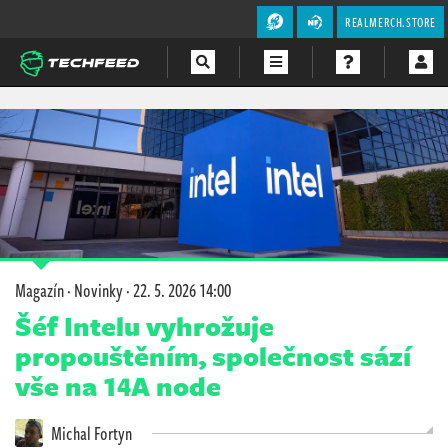
REALMERCH.STORE
Magazín
Videa
Soutěže
Magazín
·
Novinky
·
22. 5. 2026 14:00
Šéf Intelu vyhrožuje
propouštěním, společnost sází
vše na 14A node
Michal Fortyn