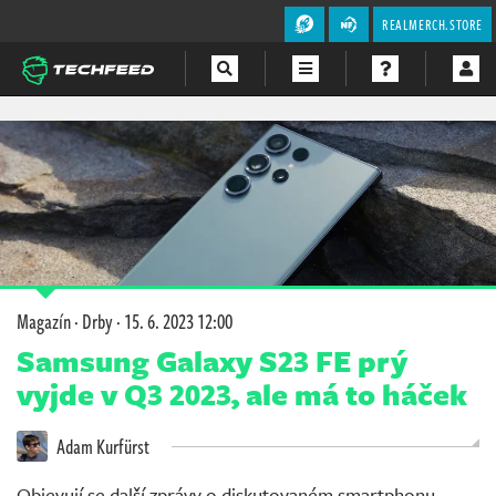
REALMERCH.STORE
Magazín
Videa
Soutěže
Magazín
·
Drby
·
15. 6. 2023 12:00
Samsung Galaxy S23 FE prý
vyjde v Q3 2023, ale má to háček
Adam Kurfürst
Objevují se další zprávy o diskutovaném smartphonu