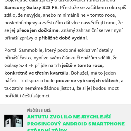
Samsung Galaxy S23 FE.
Přestože se začátkem roku spíš
zdálo, že nevyjde, anebo minimálně ne v tomto roce,
poslední objevy a zvěsti čím dál více nasvědčují tomu, že
se jej
přece jen dočkáme
. Známý zahraniční server nyní
přináší zprávy o
přibližné době vydání.
Portál Sammobile, který podobné exkluzivní detaily
přináší často, nyní ve svém článku čtenářům sdělili, že
Galaxy S23 FE přijde na trh
ještě v tomto roce,
konkrétně ve třetím kvartálu
. Bohužel, má to jeden
háček – k dispozici bude
pouze ve vybraných státech
, a
tak zatím nemáme žádnou jistotu, že si jej budou moct
pořídit i čeští zájemci.
ANTUTU ZVOLILO NEJRYCHLEJŠÍ
PROSINCOVÝ ANDROID SMARTPHONE
STŘEDNÍ TŘÍDY