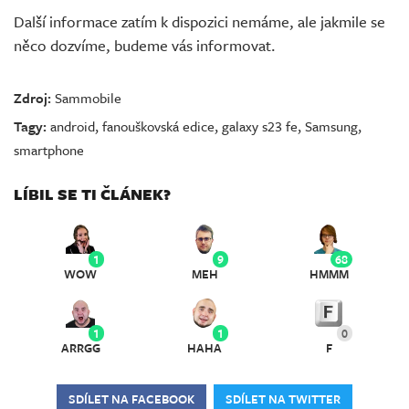
Další informace zatím k dispozici nemáme, ale jakmile se
něco dozvíme, budeme vás informovat.
Zdroj:
Sammobile
Tagy:
android
,
fanouškovská edice
,
galaxy s23 fe
,
Samsung
,
smartphone
LÍBIL SE TI ČLÁNEK?
1
9
68
WOW
MEH
HMMM
1
1
0
ARRGG
HAHA
F
SDÍLET NA FACEBOOK
SDÍLET NA TWITTER