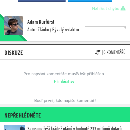
Nahlásit chybu
Adam Kurfürst
Autor článku / Bývalý redaktor
DISKUZE
| 0 KOMENTÁŘŮ
Pro napsání komentáře musíš být přihlášen.
Přihlásit se
Buď první, kdo napíše komentář!
NEPŘEHLÉDNĚTE
Samsung řeší krádež plánů v hodnotě 233 milionů dolarů