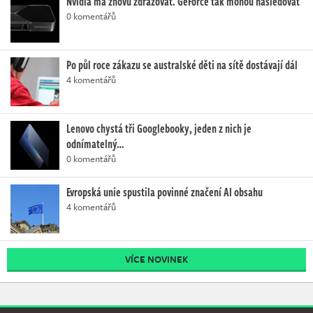
Nvidia má znovu zdražovat. GeForce tak mohou následovat
0 komentářů
Po půl roce zákazu se australské děti na sítě dostávají dál
4 komentářů
Lenovo chystá tři Googlebooky, jeden z nich je
odnímatelný…
0 komentářů
Evropská unie spustila povinné značení AI obsahu
4 komentářů
VÍCE NOVINEK