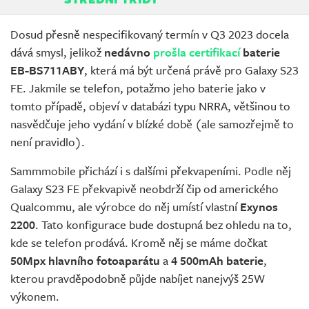
Dosud přesně nespecifikovaný termín v Q3 2023 docela
dává smysl, jelikož
nedávno
prošla certifikací
baterie
EB-BS711ABY
, která má být určená právě pro Galaxy S23
FE. Jakmile se telefon, potažmo jeho baterie jako v
tomto případě, objeví v databázi typu NRRA, většinou to
nasvědčuje jeho vydání v blízké době (ale samozřejmě to
není pravidlo).
Sammmobile přichází i s dalšími překvapeními. Podle něj
Galaxy S23 FE překvapivě neobdrží čip od amerického
Qualcommu, ale výrobce do něj umístí vlastní
Exynos
2200
. Tato konfigurace bude dostupná bez ohledu na to,
kde se telefon prodává. Kromě něj se máme dočkat
50Mpx hlavního fotoaparátu
a
4 500mAh baterie
,
kterou pravděpodobně půjde nabíjet nanejvýš 25W
výkonem.