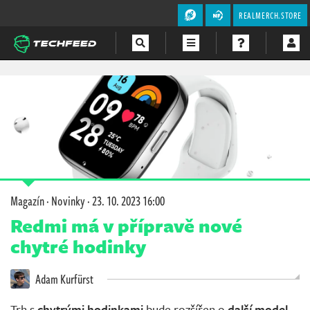
REALMERCH.STORE
Magazín
Videa
Soutěže
Magazín
·
Novinky
·
23. 10. 2023 16:00
Redmi má v přípravě nové
chytré hodinky
Adam Kurfürst
Trh s
chytrými hodinkami
bude rozšířen o
další model