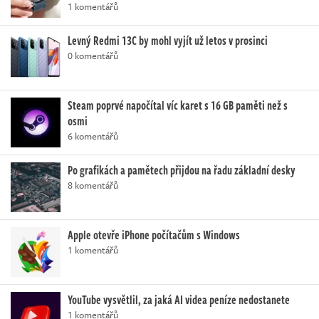
1 komentářů
Levný Redmi 13C by mohl vyjít už letos v prosinci
0 komentářů
Steam poprvé napočítal víc karet s 16 GB paměti než s
osmi
6 komentářů
Po grafikách a pamětech přijdou na řadu základní desky
8 komentářů
Apple otevře iPhone počítačům s Windows
1 komentářů
YouTube vysvětlil, za jaká AI videa peníze nedostanete
1 komentářů