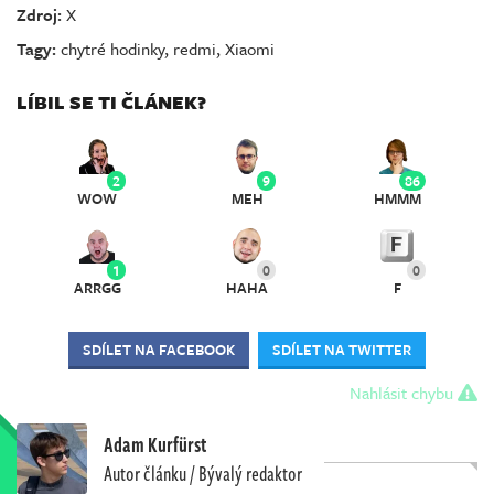
Zdroj:
X
Tagy:
chytré hodinky
,
redmi
,
Xiaomi
LÍBIL SE TI ČLÁNEK?
2
9
86
WOW
MEH
HMMM
1
0
0
ARRGG
HAHA
F
SDÍLET NA FACEBOOK
SDÍLET NA TWITTER
Nahlásit chybu
Adam Kurfürst
Autor článku / Bývalý redaktor