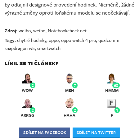
by odtajnil designové provedení hodinek. Nicméně, žádné
výrazné změny oproti loňskému modelu se neočekávají.
Zdroj:
weibo
,
weibo
,
Notebookcheck.net
Tagy:
chytré hodinky
,
oppo
,
oppo watch 4 pro
,
qualcomm
snapdragon w5
,
smartwatch
LÍBIL SE TI ČLÁNEK?
2
7
68
WOW
MEH
HMMM
2
2
1
ARRGG
HAHA
F
SDÍLET NA FACEBOOK
SDÍLET NA TWITTER