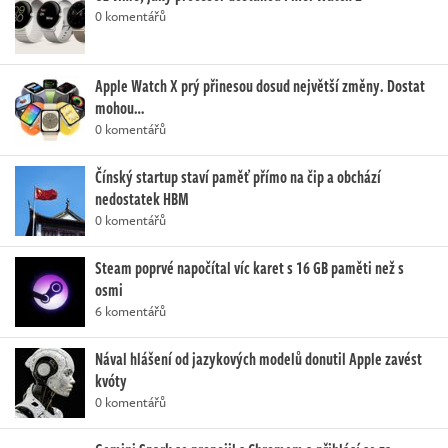
0 komentářů
Apple Watch X prý přinesou dosud největší změny. Dostat
mohou…
0 komentářů
Čínský startup staví paměť přímo na čip a obchází
nedostatek HBM
0 komentářů
Steam poprvé napočítal víc karet s 16 GB paměti než s
osmi
6 komentářů
Nával hlášení od jazykových modelů donutil Apple zavést
kvóty
0 komentářů