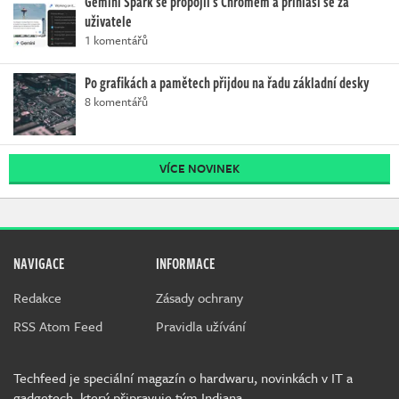
Gemini Spark se propojil s Chromem a přihlásí se za
uživatele
1 komentářů
Po grafikách a pamětech přijdou na řadu základní desky
8 komentářů
VÍCE NOVINEK
NAVIGACE
INFORMACE
Redakce
Zásady ochrany
RSS Atom Feed
Pravidla užívání
Techfeed je speciální magazín o hardwaru, novinkách v IT a
gadgetech, který připravuje tým Indiana.