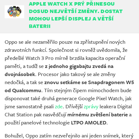
APPLE WATCH X PRÝ PŘINESOU
DOSUD NEJVĚTŠÍ ZMĚNY. DOSTAT
MOHOU LEPŠÍ DISPLEJ A VĚTŠÍ
BATERII
Oppo se ale nezaměřilo pouze na zpřístupnění nových
zdravotních funkcí. Společnost si rovněž uvědomila, že
předešlé Watch 3 Pro mírně brzdila kapacita operační
paměti, a tudíž se
z jednoho gigabajtu zvedá na
dvojnásobek
. Procesor jako takový se ale změny
nedočká, a tak se
znovu setkáme se Snapdragonem W5
od Qualcommu
. Tím stejným čipem mimochodem bude
disponovat také druhá generace Google Pixel Watch, jak
jsme samostatně psali
zde
. Dřívější
zprávy
leakera Digital
Chat Station pak nasvědčují
mírnému zvětšení baterie
a
použití panelové technologie
LTPO AMOLED
.
Bohužel, Oppo zatím nezveřejnilo ani jeden snímek, který