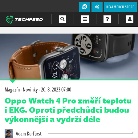
REALMERCH.STORE
Magazín
Videa
Soutěže
Magazín
·
Novinky
·
20. 8. 2023 07:00
Oppo Watch 4 Pro změří teplotu
i EKG. Oproti předchůdci budou
výkonnější a vydrží déle
Adam Kurfürst