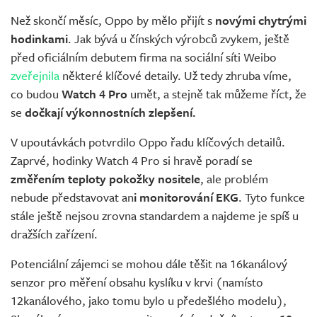
Než skončí měsíc, Oppo by mělo přijít s
novými chytrými
hodinkami
. Jak bývá u čínských výrobců zvykem, ještě
před oficiálním debutem firma na sociální síti Weibo
zveřejnila
některé klíčové detaily. Už tedy zhruba víme,
co budou
Watch 4 Pro
umět, a stejně tak můžeme říct, že
se
dočkají výkonnostních zlepšení.
V upoutávkách potvrdilo Oppo řadu klíčových detailů.
Zaprvé, hodinky Watch 4 Pro si hravě poradí se
změřením teploty pokožky nositele
, ale problém
nebude představovat an
i monitorování EKG
. Tyto funkce
stále ještě nejsou zrovna standardem a najdeme je spíš u
dražších zařízení.
Potenciální zájemci se mohou dále těšit na 16kanálový
senzor pro měření obsahu kyslíku v krvi (namísto
12kanálového, jako tomu bylo u předešlého modelu),