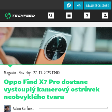
REALMERCH.STORE
Magazín
Videa
Soutěže
Magazín
·
Novinky
·
27. 11. 2023 13:00
Oppo Find X7 Pro dostane
vystouplý kamerový ostrůvek
neobvyklého tvaru
Adam Kurfürst