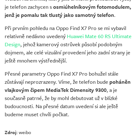
je telefon zachycen s
osmiúhelníkovým fotomodulem,
jenž je pomalu tak tlustý jako samotný telefon
.
Při prvním pohledu na Oppo Find X7 Pro se mi vybavil
relativně nedávno uvedený
Huawei Mate 60 RS Ultimate
Design
, jehož kamerový ostrůvek působí podobným
dojmem, ale celé vizuální provedení jeho zadní strany je
ještě mnohem výstřednější.
Přesné parametry Oppo Find X7 Pro bohužel stále
zůstávají neprozrazeny. Víme, že telefon bude
poháněn
vlajkovým čipem MediaTek Dimensity 9300
, a je
současně patrné, že by mohl debutovat už v blízké
budoucnosti. Na přesné datum uvedení si ale ještě
budeme muset chvíli počkat.
Zdroj:
weibo