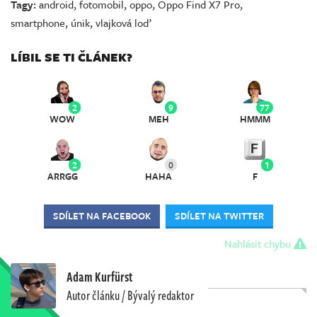
Tagy:
android
,
fotomobil
,
oppo
,
Oppo Find X7 Pro
,
smartphone
,
únik
,
vlajková loď
LÍBIL SE TI ČLÁNEK?
2
9
77
WOW
MEH
HMMM
2
0
1
ARRGG
HAHA
F
SDÍLET NA FACEBOOK
SDÍLET NA TWITTER
Nahlásit chybu
Adam Kurfürst
Autor článku / Bývalý redaktor