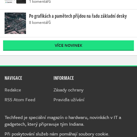
1 komentářů
Po grafikách a pamětech přijdou na řadu základní desky
8 komentářů
VÍCE NOVINEK
NAVIGACE
INFORMACE
Redakce
Zásady ochrany
RSS Atom Feed
Pravidla užívání
Techfeed je speciální magazín o hardwaru, novinkách v IT a
gadgetech, který připravuje tým Indiana.
Při poskytování služeb nám pomáhají soubory cookie.