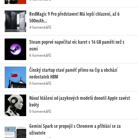
RedMagic 9 Pro představen! Má lepší chlazení, až 6
500mAh…
4 komentářů
Steam poprvé napočítal víc karet s 16 GB paměti než s
osmi
6 komentářů
Čínský startup staví paměť přímo na čip a obchází
nedostatek HBM
0 komentářů
Nával hlášení od jazykových modelů donutil Apple zavést
kvóty
0 komentářů
Gemini Spark se propojil s Chromem a přihlásí se za
uživatele