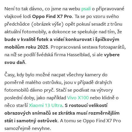
Není to tak dávno, co jsme na webu
psali
o připravované
vlajkové lodi
Oppo Find X7 Pro
. Ta se po vzoru svého
předchůdce (obrázek výše) opět pokusí sesadit z trůnu
aktuální fotomobily, a dokonce se spekuluje nad tím, že
bude v kvalitě fotek a videí konkurovat i špičkovým
mobilům roku 2025
. Propracovaná sestava fotoaparátů,
na níž se podílí švédská firma Hasselblad, si ale
vybere
svou daň
.
Časy, kdy bylo možné nacpat všechny kamery do
poměrně malého ostrůvku, jsou v případě drahých
fotomobilů dávno pryč. Stačí se podívat na výtvory
poslední doby, jako například
Vivo X100
nebo klidně o
něco starší
Xiaomi 13 Ultra
.
S rostoucí velikostí
obrazových snímačů se zkrátka musí rozměrnějším
stát i samotný ostrůvek
. A tomu se Oppo Find X7 Pro
samozřejmě nevyhne.