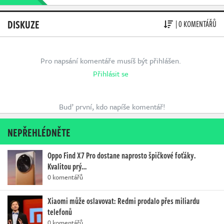
DISKUZE
| 0 KOMENTÁŘŮ
Pro napsání komentáře musíš být přihlášen.
Přihlásit se
Buď první, kdo napíše komentář!
NEPŘEHLÉDNĚTE
Oppo Find X7 Pro dostane naprosto špičkové foťáky.
Kvalitou prý…
0 komentářů
Xiaomi může oslavovat: Redmi prodalo přes miliardu
telefonů
0 komentářů