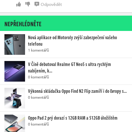
Odpovědět
NEPŘEHLÉDNĚTE
Nová aplikace od Motoroly zvýší zabezpečení vašeho
telefonu
1 komentářů
V Číně debutoval Realme GT Neo5 s ultra rychlým
nabíjením, k…
0 komentářů
Výkonná skládačka Oppo Find N2 Flip zamíří i do Evropy s…
0 komentářů
Oppo Pad 2 prý dorazí s 12GB RAM a 512GB úložištěm
0 komentářů