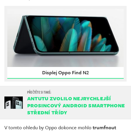
Displej Oppo Find N2
ANTUTU ZVOLILO NEJRYCHLEJŠÍ
PROSINCOVÝ ANDROID SMARTPHONE
STŘEDNÍ TŘÍDY
V tomto ohledu by Oppo dokonce mohlo
trumfnout