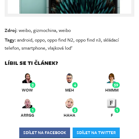
Zdroj:
weibo
,
gizmochina
,
weibo
Tagy:
android
,
oppo
,
oppo find N2
,
oppo find n3
,
skládací
telefon
,
smartphone
,
vlajková loď
LÍBIL SE TI ČLÁNEK?
8
4
59
WOW
MEH
HMMM
1
3
1
ARRGG
HAHA
F
SDÍLET NA FACEBOOK
SDÍLET NA TWITTER