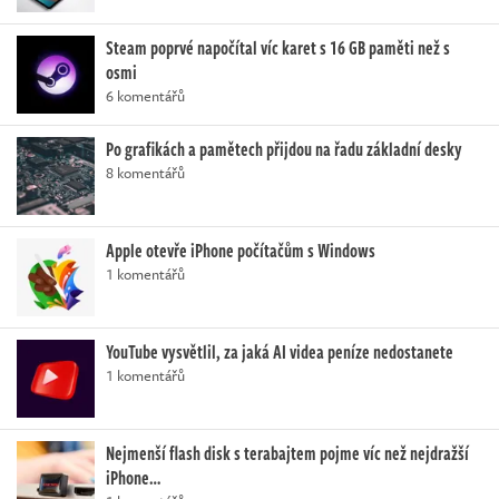
Steam poprvé napočítal víc karet s 16 GB paměti než s
osmi
6 komentářů
Po grafikách a pamětech přijdou na řadu základní desky
8 komentářů
Apple otevře iPhone počítačům s Windows
1 komentářů
YouTube vysvětlil, za jaká AI videa peníze nedostanete
1 komentářů
Nejmenší flash disk s terabajtem pojme víc než nejdražší
iPhone…