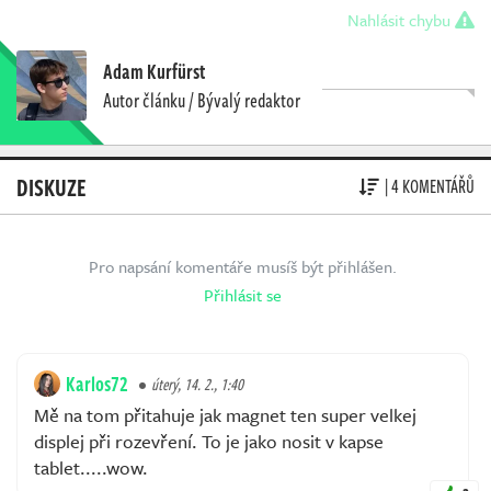
Nahlásit chybu
Adam Kurfürst
Autor článku / Bývalý redaktor
DISKUZE
| 4 KOMENTÁŘŮ
Pro napsání komentáře musíš být přihlášen.
Přihlásit se
Karlos72
úterý, 14. 2., 1:40
Mě na tom přitahuje jak magnet ten super velkej
displej při rozevření. To je jako nosit v kapse
tablet.....wow.