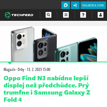
REALMERCH.STORE
Magazín
Videa
Soutěže
Magazín
·
Drby
·
13. 2. 2023 15:00
Oppo Find N3 nabídne lepší
displej než předchůdce. Prý
trumfne i Samsung Galaxy Z
Fold 4