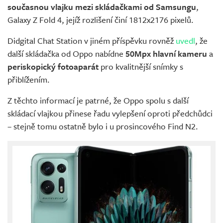
současnou vlajku mezi skládačkami od Samsungu
,
Galaxy Z Fold 4, jejíž rozlišení činí 1812x2176 pixelů.
Didgital Chat Station v jiném příspěvku rovněž
uvedl
, že
další skládačka od Oppo nabídne
50Mpx hlavní kameru
a
periskopický fotoaparát
pro kvalitnější snímky s
přiblížením.
Z těchto informací je patrné, že Oppo spolu s další
skládací vlajkou přinese řadu vylepšení oproti předchůdci
– stejně tomu ostatně bylo i u prosincového Find N2.