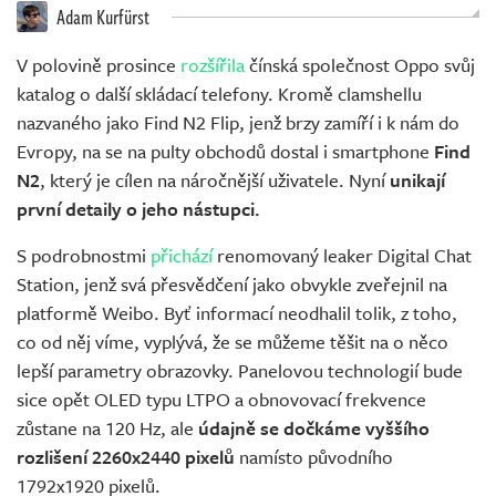
Adam Kurfürst
V polovině prosince
rozšířila
čínská společnost Oppo svůj
katalog o další skládací telefony. Kromě clamshellu
nazvaného jako Find N2 Flip, jenž brzy zamíří i k nám do
Evropy, na se na pulty obchodů dostal i smartphone
Find
N2
, který je cílen na náročnější uživatele. Nyní
unikají
první detaily o jeho nástupci.
S podrobnostmi
přichází
renomovaný leaker Digital Chat
Station, jenž svá přesvědčení jako obvykle zveřejnil na
platformě Weibo. Byť informací neodhalil tolik, z toho,
co od něj víme, vyplývá, že se můžeme těšit na o něco
lepší parametry obrazovky. Panelovou technologií bude
sice opět OLED typu LTPO a obnovovací frekvence
zůstane na 120 Hz, ale
údajně se dočkáme vyššího
rozlišení 2260x2440 pixelů
namísto původního
1792x1920 pixelů.