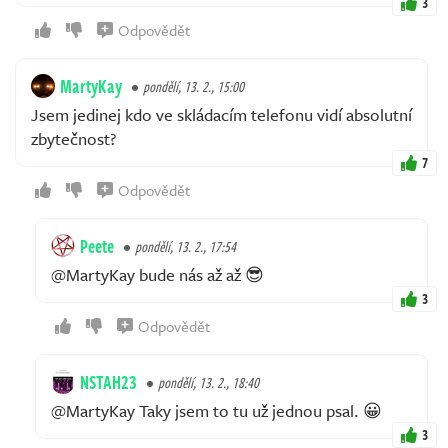
3
Odpovědět
MartyKay
pondělí, 13. 2., 15:00
Jsem jedinej kdo ve skládacím telefonu vidí absolutní
zbytečnost?
7
Odpovědět
Peete
pondělí, 13. 2., 17:54
@MartyKay bude nás až až 😎
3
Odpovědět
NSTAH23
pondělí, 13. 2., 18:40
@MartyKay Taky jsem to tu už jednou psal. 😀
3