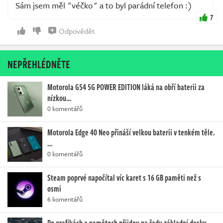
Sám jsem měl "véčko" a to byl parádní telefon :)
7
Odpovědět
NEPŘEHLÉDNĚTE
Motorola G54 5G POWER EDITION láká na obří baterii za
nízkou…
0 komentářů
Motorola Edge 40 Neo přináší velkou baterii v tenkém těle.
…
0 komentářů
Steam poprvé napočítal víc karet s 16 GB paměti než s
osmi
6 komentářů
Po grafikách a pamětech přijdou na řadu základní desky