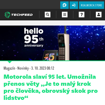
REALMERCH.STORE
Magazín
Videa
Soutěže
Magazín
·
Novinky
·
3. 10. 2023 08:12
Motorola slaví 95 let. Umožnila
přenos věty „Je to malý krok
pro člověka, obrovský skok pro
lidstvo“