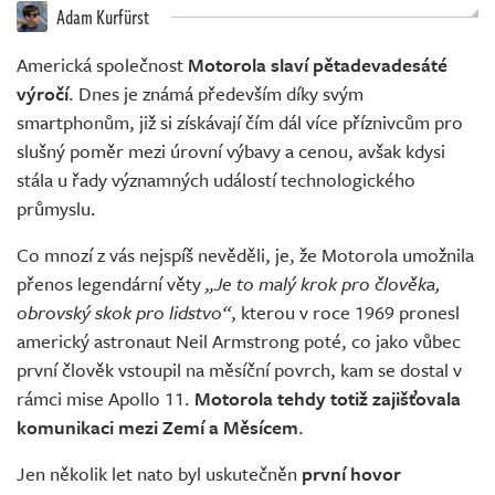
Adam Kurfürst
Americká společnost
Motorola slaví pětadevadesáté
výročí
. Dnes je známá především díky svým
smartphonům, již si získávají čím dál více příznivcům pro
slušný poměr mezi úrovní výbavy a cenou, avšak kdysi
stála u řady významných událostí technologického
průmyslu.
Co mnozí z vás nejspíš nevěděli, je, že Motorola umožnila
přenos legendární věty
„Je to malý krok pro člověka,
obrovský skok pro lidstvo“
, kterou v roce 1969 pronesl
americký astronaut Neil Armstrong poté, co jako vůbec
první člověk vstoupil na měsíční povrch, kam se dostal v
rámci mise Apollo 11.
Motorola tehdy totiž zajišťovala
komunikaci mezi Zemí a Měsícem
.
Jen několik let nato byl uskutečněn
první hovor