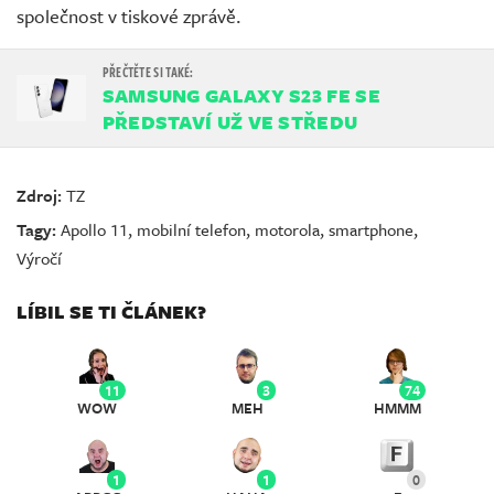
společnost v tiskové zprávě.
SAMSUNG GALAXY S23 FE SE
PŘEDSTAVÍ UŽ VE STŘEDU
Zdroj:
TZ
Tagy:
Apollo 11
,
mobilní telefon
,
motorola
,
smartphone
,
Výročí
LÍBIL SE TI ČLÁNEK?
11
3
74
WOW
MEH
HMMM
1
1
0