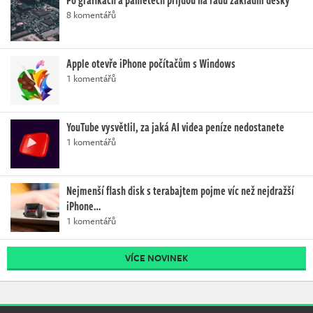
8 komentářů
Apple otevře iPhone počítačům s Windows
1 komentářů
YouTube vysvětlil, za jaká AI videa peníze nedostanete
1 komentářů
Nejmenší flash disk s terabajtem pojme víc než nejdražší
iPhone…
1 komentářů
VÍCE NOVINEK