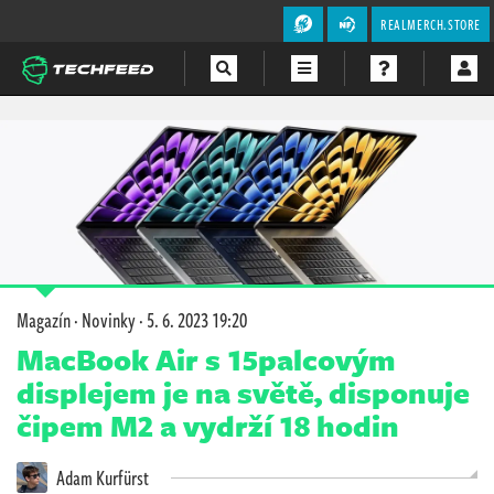
REALMERCH.STORE
Magazín
Videa
Soutěže
Magazín
·
Novinky
·
5. 6. 2023 19:20
MacBook Air s 15palcovým
displejem je na světě, disponuje
čipem M2 a vydrží 18 hodin
Adam Kurfürst