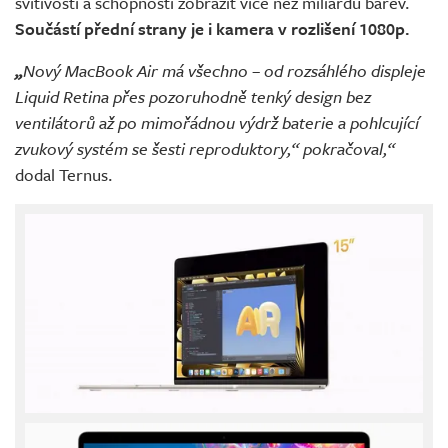
svítivostí a schopností zobrazit více než miliardu barev.
Součástí přední strany je i kamera v rozlišení 1080p.
„
Nový MacBook Air má všechno – od rozsáhlého displeje
Liquid Retina přes pozoruhodně tenký design bez
ventilátorů až po mimořádnou výdrž baterie a pohlcující
zvukový systém se šesti reproduktory,“ pokračoval,“
dodal Ternus.