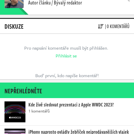
Autor článku / Bývalý redaktor
DISKUZE
| 0 KOMENTÁŘŮ
Pro napsání komentáře musíš být přihlášen.
Přihlásit se
Buď první, kdo napíše komentář!
NEPŘEHLÉDNĚTE
Kde živě sledovat prezentaci z Apple WWDC 2023?
1 komentářů
iPhony naprosto ovládly žebříček nejprodávanějších vlajek