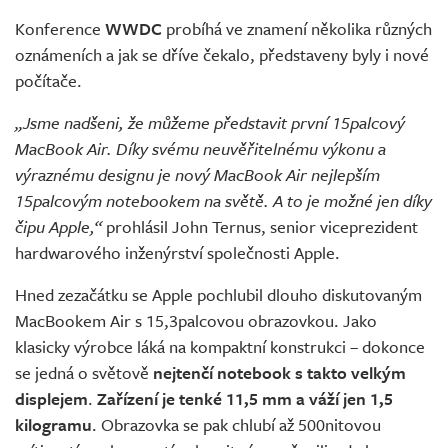
Konference
WWDC
probíhá ve znamení několika různých
oznámeních a jak se dříve čekalo, představeny byly i nové
počítače.
„Jsme nadšeni, že můžeme představit první 15palcový
MacBook Air. Díky svému neuvěřitelnému výkonu a
výraznému designu je nový MacBook Air nejlepším
15palcovým notebookem na světě. A to je možné jen díky
čipu Apple,“
prohlásil John Ternus, senior viceprezident
hardwarového inženýrství společnosti Apple.
Hned zezačátku se Apple pochlubil dlouho diskutovaným
MacBookem Air s 15,3palcovou obrazovkou. Jako
klasicky výrobce láká na kompaktní konstrukci – dokonce
se jedná o světově
nejtenčí notebook s takto velkým
displejem
.
Zařízení je tenké 11,5 mm a váží jen 1,5
kilogramu
. Obrazovka se pak chlubí až 500nitovou