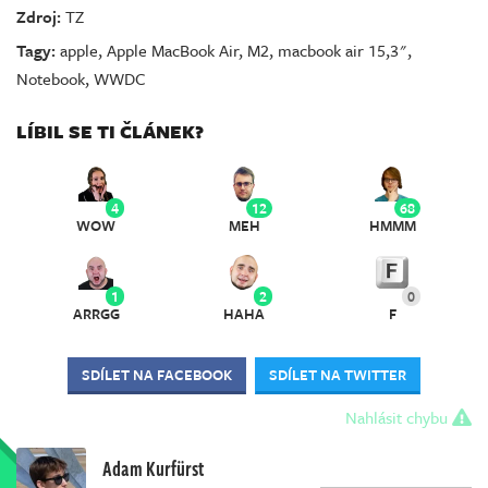
Zdroj:
TZ
Tagy:
apple
,
Apple MacBook Air
,
M2
,
macbook air 15,3"
,
Notebook
,
WWDC
LÍBIL SE TI ČLÁNEK?
4
12
68
WOW
MEH
HMMM
1
2
0
ARRGG
HAHA
F
SDÍLET NA FACEBOOK
SDÍLET NA TWITTER
Nahlásit chybu
Adam Kurfürst