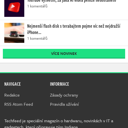
YouTube vysvětlil, za jaká AI videa peníze nedostanete
1 komentářů
Nejmenší flash disk s terabajtem pojme víc než nejdražší
iPhone…
1 komentářů
VÍCE NOVINEK
NAVIGACE
INFORMACE
Redakce
Zásady ochrany
RSS Atom Feed
Pravidla užívání
Techfeed je speciální magazín o hardwaru, novinkách v IT a
gadgetech, který připravuje tým Indiana.