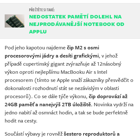
NEDOSTATEK PAMĚTÍ DOLEHL NA
NEJPRODÁVANĚJŠÍ NOTEBOOK OD
APPLU
Pod jeho kapotou najdeme
čip M2 s osmi
procesorovými jádry a desíti grafickými
, v jehož
případě cupertinský gigant zvýrazňuje až 12násobný
výkon oproti nejlepšímu MacBooku Air s Intel
procesorem (tímto se Apple snaží zákazníky přesvědčit o
dokonalosti rozhodnutí stát se nezávislým v oblasti
procesorů). Co se dále týče výkonu,
čip doprovází až
24GB paměť a nanejvýš 2TB úložiště.
Novinka vydrží na
jedno nabití až osmnáct hodin, a tak se bude perfektně
hodit na cesty.
Součástí výbavy je rovněž
šestero reproduktorů a