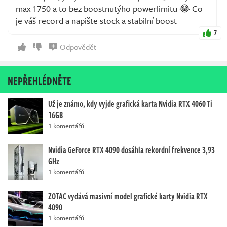
max 1750 a to bez boostnutýho powerlimitu 😂 Co
je váš record a napište stock a stabilní boost
7
Odpovědět
NEPŘEHLÉDNĚTE
Už je známo, kdy vyjde grafická karta Nvidia RTX 4060 Ti
16GB
1 komentářů
Nvidia GeForce RTX 4090 dosáhla rekordní frekvence 3,93
GHz
1 komentářů
ZOTAC vydává masivní model grafické karty Nvidia RTX
4090
1 komentářů