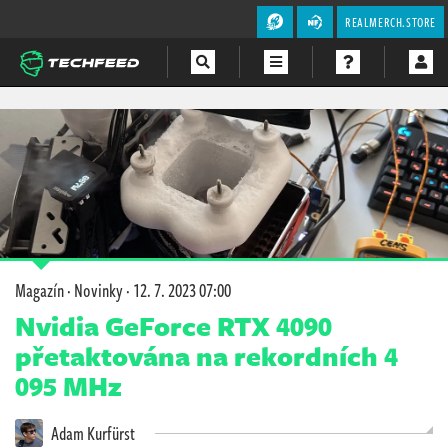
REALMERCH.STORE
Magazín
Videa
Soutěže
Magazín
·
Novinky
·
12. 7. 2023 07:00
Nvidia GeForce RTX 4090
přetaktována na rekordních 4
095 MHz
Adam Kurfürst