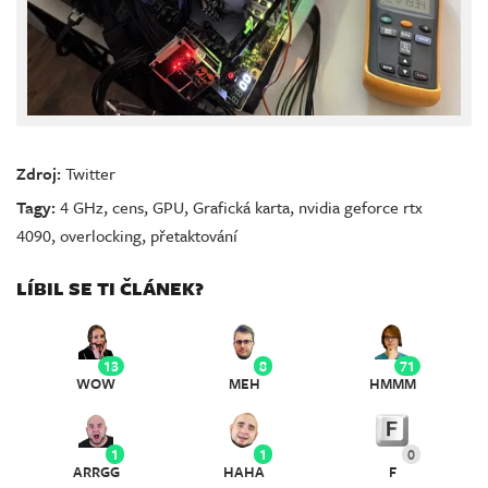
Zdroj:
Twitter
Tagy:
4 GHz
,
cens
,
GPU
,
Grafická karta
,
nvidia geforce rtx
4090
,
overlocking
,
přetaktování
LÍBIL SE TI ČLÁNEK?
13
8
71
WOW
MEH
HMMM
1
1
0
ARRGG
HAHA
F