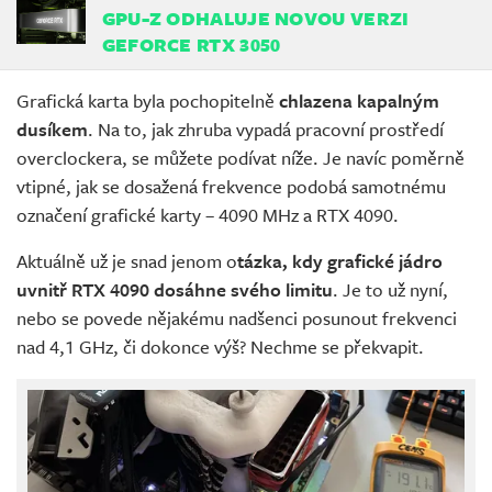
GPU-Z ODHALUJE NOVOU VERZI
GEFORCE RTX 3050
Grafická karta byla pochopitelně
chlazena kapalným
dusíkem
. Na to, jak zhruba vypadá pracovní prostředí
overclockera, se můžete podívat níže. Je navíc poměrně
vtipné, jak se dosažená frekvence podobá samotnému
označení grafické karty – 4090 MHz a RTX 4090.
Aktuálně už je snad jenom o
tázka, kdy grafické jádro
uvnitř RTX 4090 dosáhne svého limitu
. Je to už nyní,
nebo se povede nějakému nadšenci posunout frekvenci
nad 4,1 GHz, či dokonce výš? Nechme se překvapit.