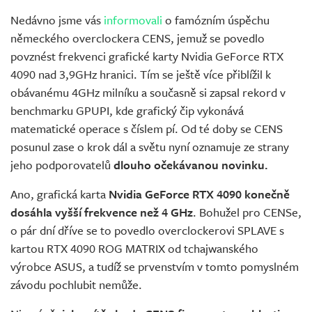
Nedávno jsme vás
informovali
o famózním úspěchu
německého overclockera CENS, jemuž se povedlo
povznést frekvenci grafické karty Nvidia GeForce RTX
4090 nad 3,9GHz hranici. Tím se ještě více přiblížil k
obávanému 4GHz milníku a současně si zapsal rekord v
benchmarku GPUPI, kde grafický čip vykonává
matematické operace s číslem pí. Od té doby se CENS
posunul zase o krok dál a světu nyní oznamuje ze strany
jeho podporovatelů
dlouho očekávanou novinku.
Ano, grafická karta
Nvidia GeForce RTX 4090 konečně
dosáhla vyšší frekvence než 4 GHz
. Bohužel pro CENSe,
o pár dní dříve se to povedlo overclockerovi SPLAVE s
kartou RTX 4090 ROG MATRIX od tchajwanského
výrobce ASUS, a tudíž se prvenstvím v tomto pomyslném
závodu pochlubit nemůže.