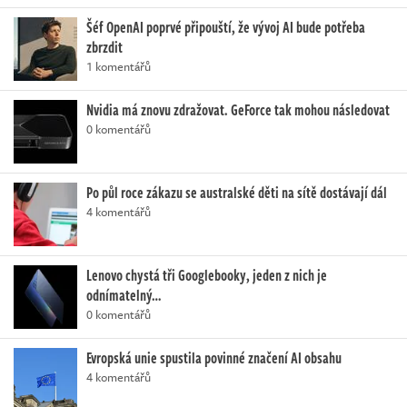
Šéf OpenAI poprvé připouští, že vývoj AI bude potřeba
zbrzdit
1 komentářů
Nvidia má znovu zdražovat. GeForce tak mohou následovat
0 komentářů
Po půl roce zákazu se australské děti na sítě dostávají dál
4 komentářů
Lenovo chystá tři Googlebooky, jeden z nich je
odnímatelný…
0 komentářů
Evropská unie spustila povinné značení AI obsahu
4 komentářů