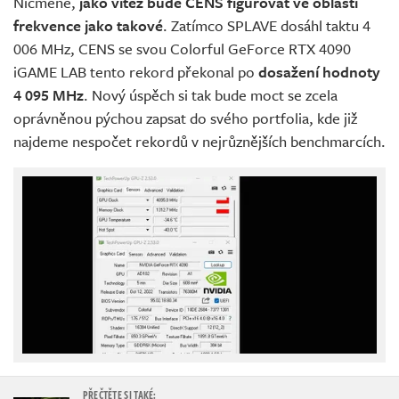
Nicméně,
jako vítěz bude CENS figurovat ve oblasti
frekvence jako takové
. Zatímco SPLAVE dosáhl taktu 4
006 MHz, CENS se svou Colorful GeForce RTX 4090
iGAME LAB tento rekord překonal po
dosažení hodnoty
4 095 MHz
. Nový úspěch si tak bude moct se zcela
oprávněnou pýchou zapsat do svého portfolia, kde již
najdeme nespočet rekordů v nejrůznějších benchmarcích.