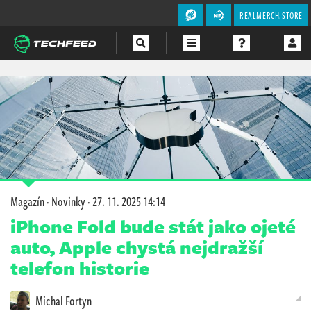
REALMERCH.STORE
Magazín
Videa
Soutěže
Magazín
·
Novinky
·
27. 11. 2025 14:14
iPhone Fold bude stát jako ojeté
auto, Apple chystá nejdražší
telefon historie
Michal Fortyn