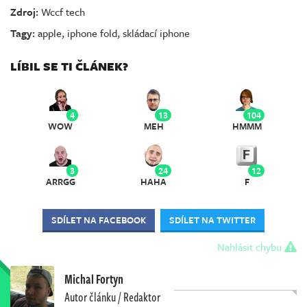
Zdroj:
Wccf tech
Tagy:
apple
,
iphone fold
,
skládací iphone
LÍBIL SE TI ČLÁNEK?
4
13
104
WOW
MEH
HMMM
3
24
12
ARRGG
HAHA
F
SDÍLET NA FACEBOOK
SDÍLET NA TWITTER
Nahlásit chybu
Michal Fortyn
Autor článku / Redaktor