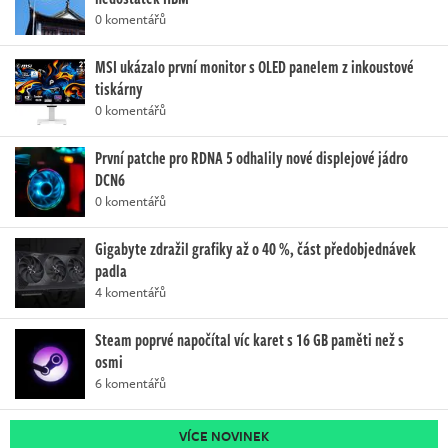
0 komentářů
MSI ukázalo první monitor s OLED panelem z inkoustové
tiskárny
0 komentářů
První patche pro RDNA 5 odhalily nové displejové jádro
DCN6
0 komentářů
Gigabyte zdražil grafiky až o 40 %, část předobjednávek
padla
4 komentářů
Steam poprvé napočítal víc karet s 16 GB paměti než s
osmi
6 komentářů
VÍCE NOVINEK