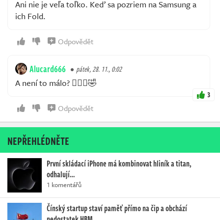
Ani nie je veľa toľko. Keď sa pozriem na Samsung a
ich Fold.
Odpovědět
Alucard666
pátek, 28. 11., 0:02
A není to málo? 🤦🏼‍♂️🤣
3
Odpovědět
NEPŘEHLÉDNĚTE
První skládací iPhone má kombinovat hliník a titan,
odhalují…
1 komentářů
Čínský startup staví paměť přímo na čip a obchází
nedostatek HBM