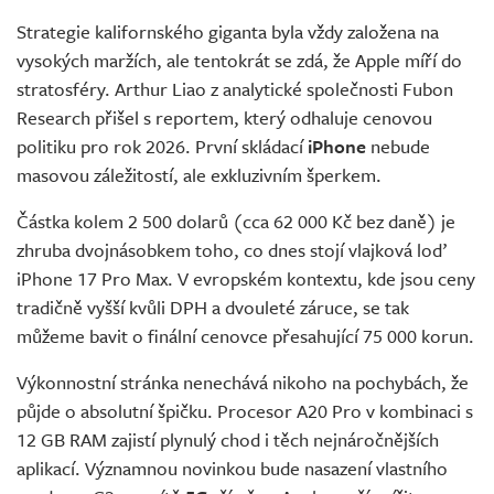
Strategie kalifornského giganta byla vždy založena na
vysokých maržích, ale tentokrát se zdá, že Apple míří do
stratosféry. Arthur Liao z analytické společnosti Fubon
Research přišel s reportem, který odhaluje cenovou
politiku pro rok 2026. První skládací
iPhone
nebude
masovou záležitostí, ale exkluzivním šperkem.
Částka kolem 2 500 dolarů (cca 62 000 Kč bez daně) je
zhruba dvojnásobkem toho, co dnes stojí vlajková loď
iPhone 17 Pro Max. V evropském kontextu, kde jsou ceny
tradičně vyšší kvůli DPH a dvouleté záruce, se tak
můžeme bavit o finální cenovce přesahující 75 000 korun.
Výkonnostní stránka nenechává nikoho na pochybách, že
půjde o absolutní špičku. Procesor A20 Pro v kombinaci s
12 GB RAM zajistí plynulý chod i těch nejnáročnějších
aplikací. Významnou novinkou bude nasazení vlastního