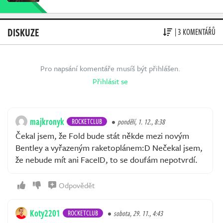
DISKUZE
| 3 KOMENTÁŘŮ
Pro napsání komentáře musíš být přihlášen.
Přihlásit se
majkronyk
ROCKETCLUB
pondělí, 1. 12., 8:38
Čekal jsem, že Fold bude stát někde mezi novým
Bentley a vyřazeným raketoplánem:D Nečekal jsem,
že nebude mít ani FaceID, to se doufám nepotvrdí.
Odpovědět
Koty2201
ROCKETCLUB
sobota, 29. 11., 4:43