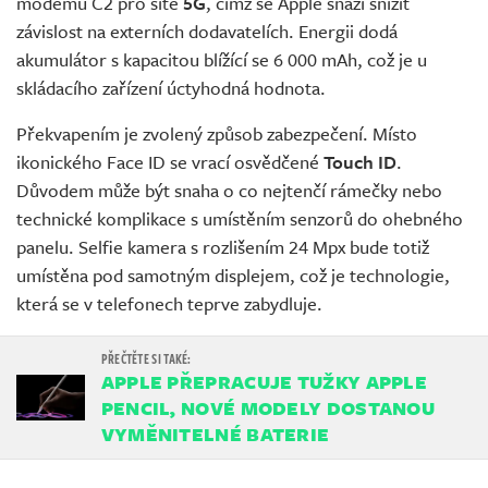
modemu C2 pro sítě
5G
, čímž se Apple snaží snížit
závislost na externích dodavatelích. Energii dodá
akumulátor s kapacitou blížící se 6 000 mAh, což je u
skládacího zařízení úctyhodná hodnota.
Překvapením je zvolený způsob zabezpečení. Místo
ikonického Face ID se vrací osvědčené
Touch ID
.
Důvodem může být snaha o co nejtenčí rámečky nebo
technické komplikace s umístěním senzorů do ohebného
panelu. Selfie kamera s rozlišením 24 Mpx bude totiž
umístěna pod samotným displejem, což je technologie,
která se v telefonech teprve zabydluje.
APPLE PŘEPRACUJE TUŽKY APPLE
PENCIL, NOVÉ MODELY DOSTANOU
VYMĚNITELNÉ BATERIE