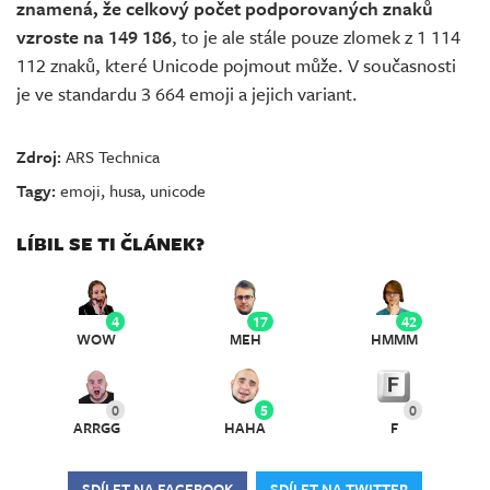
znamená, že celkový počet podporovaných znaků
vzroste na 149 186
, to je ale stále pouze zlomek z 1 114
112 znaků, které Unicode pojmout může. V současnosti
je ve standardu 3 664 emoji a jejich variant.
Zdroj:
ARS Technica
Tagy:
emoji
,
husa
,
unicode
LÍBIL SE TI ČLÁNEK?
4
17
42
WOW
MEH
HMMM
0
5
0
ARRGG
HAHA
F
SDÍLET NA FACEBOOK
SDÍLET NA TWITTER