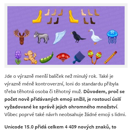
Jde o výrazně menší balíček než minulý rok. Také je
výrazně méně kontroverzní, loni do standardu přibyla
třeba těhotná osoba či těhotný muž.
Důvodem, proč se
počet nově přidávaných emoji snížil, je rostoucí úsilí
vyžadované ke správě jejich ohromného množství
.
Vůbec poprvé také návrh neobsahuje žádné emoji s lidmi.
Unicode 15.0 přidá celkem 4 489 nových znaků, to