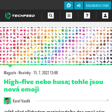
REALMERCH.STORE
Magazín
Videa
Soutěže
Magazín
·
Novinky
·
15. 7. 2022 13:00
High-five nebo husa; tohle jsou
nová emoji
Karel Vaněk
Ještě před příchodem mezinárodního dne emoji nám