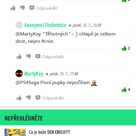
Odpovědět
Anonymní Chobotnice
pátek, 15. 7., 13:38
@MartyKay "Těhotných" :-) chlapů je celkem
dost, nejen Arnie.
2
Odpovědět
MartyKay
pátek, 15. 7., 17:48
@PS4Sega Pivní pupky nepočítam
4
Odpovědět
NEPŘEHLÉDNĚTE
Co je bože DEN EMOJI???