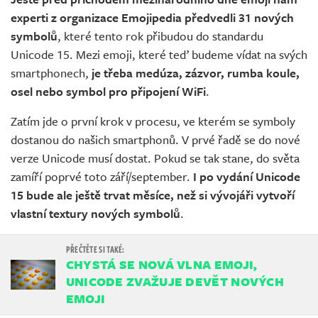
experti z organizace Emojipedia předvedli 31 nových
symbolů
, které tento rok přibudou do standardu
Unicode 15. Mezi emoji, které teď budeme vídat na svých
smartphonech,
je třeba medúza, zázvor, rumba koule,
osel nebo symbol pro připojení WiFi
.
Zatím jde o první krok v procesu, ve kterém se symboly
dostanou do našich smartphonů. V prvé řadě se do nové
verze Unicode musí dostat. Pokud se tak stane, do světa
zamíří poprvé toto září/september.
I po vydání Unicode
15 bude ale ještě trvat měsíce, než si vývojáři vytvoří
vlastní textury nových symbolů
.
CHYSTÁ SE NOVÁ VLNA EMOJI,
UNICODE ZVAŽUJE DEVĚT NOVÝCH
EMOJI