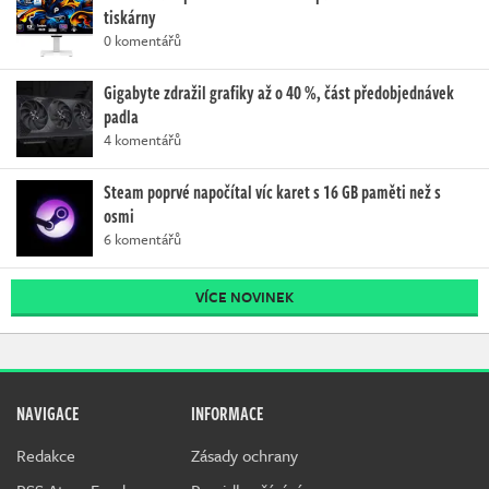
tiskárny
0 komentářů
Gigabyte zdražil grafiky až o 40 %, část předobjednávek
padla
4 komentářů
Steam poprvé napočítal víc karet s 16 GB paměti než s
osmi
6 komentářů
VÍCE NOVINEK
NAVIGACE
INFORMACE
Redakce
Zásady ochrany