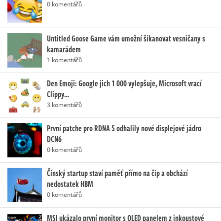
0 komentářů
Untitled Goose Game vám umožní šikanovat vesničany s
kamarádem
1 komentářů
Den Emoji: Google jich 1 000 vylepšuje, Microsoft vrací
Clippy…
3 komentářů
První patche pro RDNA 5 odhalily nové displejové jádro
DCN6
0 komentářů
Čínský startup staví paměť přímo na čip a obchází
nedostatek HBM
0 komentářů
MSI ukázalo první monitor s OLED panelem z inkoustové