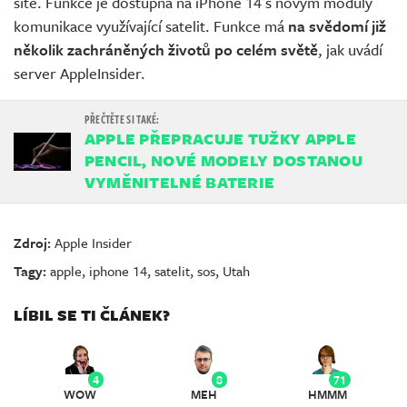
sítě. Funkce je dostupná na iPhone 14 s novým moduly
komunikace využívající satelit. Funkce má
na svědomí již
několik zachráněných životů po celém světě
, jak uvádí
server AppleInsider.
APPLE PŘEPRACUJE TUŽKY APPLE
PENCIL, NOVÉ MODELY DOSTANOU
VYMĚNITELNÉ BATERIE
Zdroj:
Apple Insider
Tagy:
apple
,
iphone 14
,
satelit
,
sos
,
Utah
LÍBIL SE TI ČLÁNEK?
4
8
71
WOW
MEH
HMMM