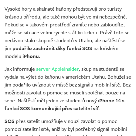
Vysoké hory a skalnaté kaňony představují pro turisty
krásnou přírodu, ale také mohou být velmi nebezpečné.
Pokud se v takovém prostředí zraníte nebo zabloudíte,
může se situace velmi rychle stát kritickou. Právě toto se
nedávno stalo skupině studentů v Utahu, ale naštěstí se
jim
podařilo zachránit díky funkci SOS
na loňském
modelu
iPhonu.
Jak informuje
server AppleInsider
, skupina studentů se
vydala na výlet do kaňonu v americkém Utahu. Bohužel se
jim podařilo uvíznout v místě bez signálu mobilní sítě. Bez
možnosti zavolat o pomoc se museli spoléhat pouze na
sebe. Naštěstí měl jeden ze studentů nový
iPhone 14 s
funkcí SOS komunikující přes satelitní síť.
SOS
přes satelit umožňuje v nouzi zavolat o pomoc
pomocí satelitní sítě, aniž by byl potřebný signál mobilní