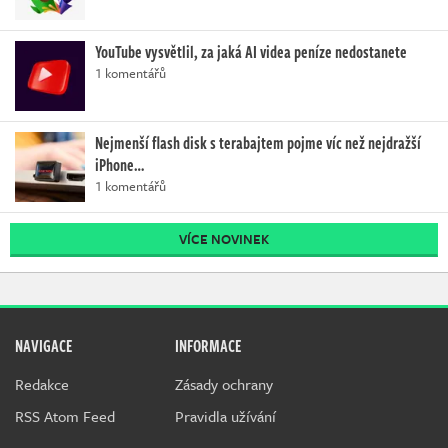
YouTube vysvětlil, za jaká AI videa peníze nedostanete
1 komentářů
Nejmenší flash disk s terabajtem pojme víc než nejdražší
iPhone…
1 komentářů
VÍCE NOVINEK
NAVIGACE
INFORMACE
Redakce
Zásady ochrany
RSS Atom Feed
Pravidla užívání