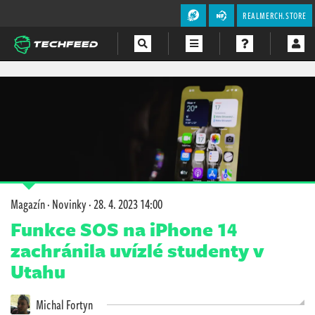
REALMERCH.STORE
Magazín
Videa
Soutěže
Magazín
·
Novinky
·
28. 4. 2023 14:00
Funkce SOS na iPhone 14
zachránila uvízlé studenty v
Utahu
Michal Fortyn