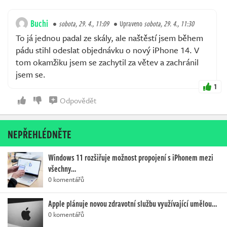
Buchi
sobota, 29. 4., 11:09
Upraveno
sobota, 29. 4., 11:30
To já jednou padal ze skály, ale naštěstí jsem během
pádu stihl odeslat objednávku o nový iPhone 14. V
tom okamžiku jsem se zachytil za větev a zachránil
jsem se.
1
Odpovědět
NEPŘEHLÉDNĚTE
Windows 11 rozšiřuje možnost propojení s iPhonem mezi
všechny…
0 komentářů
Apple plánuje novou zdravotní službu využívající umělou…
0 komentářů