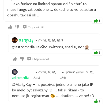
... Jako funkce na limitaci spamu od "plebu" to
muze fungovat podobne ... dokud je to volba autoru
obsahu tak asi ok ...
6
Odpovědět
MartyKay
čtvrtek, 12. 10., 10:11
@astromedia Jakýho Twitteru, snad X, ne?
6
Odpovědět
čtvrtek, 12. 10.,
Upraveno
čtvrtek, 12. 10.,
astromedia
22:38
22:39
@MartyKay Hm, pouzivat jedno pismeno jako IP
by melo byt zakazany :D ... tak si rikam - to
nemuze jit registrovat
... doufam ... ze ne? :D
2