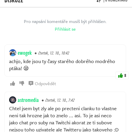
Pro napsání komentáře musíš být přihlášen.
Přihlásit se
ewogek
čtvrtek, 12. 10., 10:42
achjo, kde jsou ty časy starého dobrého modrého
ptáka! 😪
8
Odpovědět
astromedia
čtvrtek, 12. 10., 7:42
Chtel jsem byt zly ale po precteni clanku to vlastne
neni tak hrozne jak to znelo ... asi. To je asi neco
jako chat pro suby na Twitchi akorat ze ti subove
nejsou toho uzivatele ale Twitteru jako takoveho :D