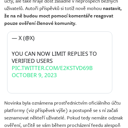
účty, ale také hraje dost zásadně v neprospěch běžných
uživatelů. Autoři příspěvků si totiž nově mohou
nastavit,
že na ně budou moct pomocí komentáře reagovat
pouze ověření členové komunity.
— X (@X) 
YOU CAN NOW LIMIT REPLIES TO 
VERIFIED USERS 
PIC.TWITTER.COM/E2KSTVD69B
OCTOBER 9, 2023
Novinka byla oznámena prostřednictvím oficiálního účtu
platformy (viz příspěvek výše) a postupně se s ní začali
seznamovat někteří uživatelé. Pokud tedy nemáte odznak
ověření, určitě se vám během procházení feedu alespoň