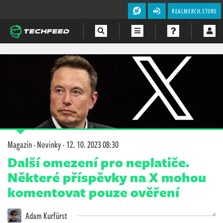
REALMERCH.STORE
Magazín
Videa
Soutěže
Magazín
·
Novinky
·
12. 10. 2023 08:30
Další omezení pro neplatiče.
Některé příspěvky na X mohou
komentovat pouze ověření
Adam Kurfürst