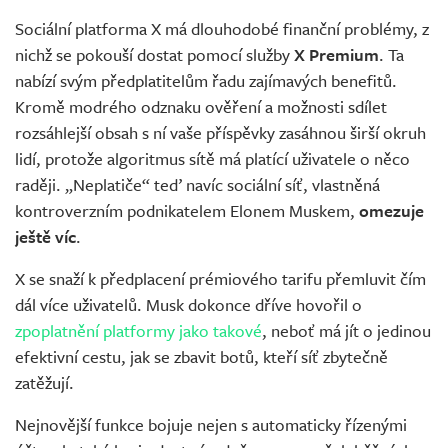
Sociální platforma X má dlouhodobé finanční problémy, z
nichž se pokouší dostat pomocí služby
X Premium
. Ta
nabízí svým předplatitelům řadu zajímavých benefitů.
Kromě modrého odznaku ověření a možnosti sdílet
rozsáhlejší obsah s ní vaše příspěvky zasáhnou širší okruh
lidí, protože algoritmus sítě má platící uživatele o něco
raději. „Neplatiče“ teď navíc sociální síť, vlastněná
kontroverzním podnikatelem Elonem Muskem,
omezuje
ještě víc
.
X se snaží k předplacení prémiového tarifu přemluvit čím
dál více uživatelů. Musk dokonce dříve hovořil o
zpoplatnění platformy jako takové
, neboť má jít o jedinou
efektivní cestu, jak se zbavit botů, kteří síť zbytečně
zatěžují.
Nejnovější funkce bojuje nejen s automaticky řízenými