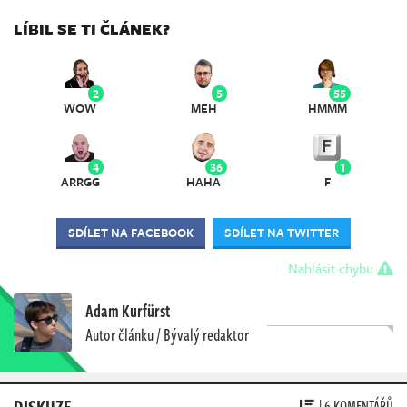
LÍBIL SE TI ČLÁNEK?
2
5
55
WOW
MEH
HMMM
4
36
1
ARRGG
HAHA
F
SDÍLET NA FACEBOOK
SDÍLET NA TWITTER
Nahlásit chybu
Adam Kurfürst
Autor článku / Bývalý redaktor
DISKUZE
| 6 KOMENTÁŘŮ