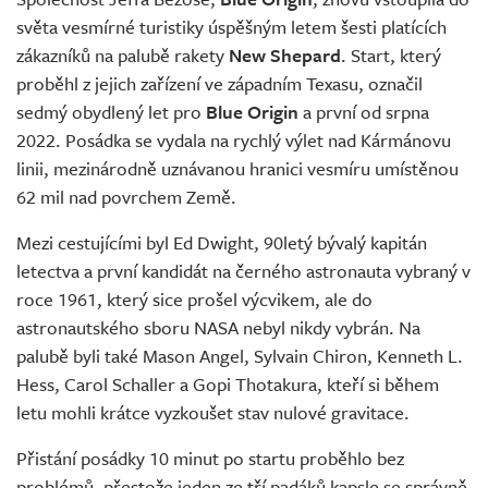
světa vesmírné turistiky úspěšným letem šesti platících
zákazníků na palubě rakety
New Shepard
. Start, který
proběhl z jejich zařízení ve západním Texasu, označil
sedmý obydlený let pro
Blue Origin
a první od srpna
2022. Posádka se vydala na rychlý výlet nad Kármánovu
linii, mezinárodně uznávanou hranici vesmíru umístěnou
62 mil nad povrchem Země.
Mezi cestujícími byl Ed Dwight, 90letý bývalý kapitán
letectva a první kandidát na černého astronauta vybraný v
roce 1961, který sice prošel výcvikem, ale do
astronautského sboru NASA nebyl nikdy vybrán. Na
palubě byli také Mason Angel, Sylvain Chiron, Kenneth L.
Hess, Carol Schaller a Gopi Thotakura, kteří si během
letu mohli krátce vyzkoušet stav nulové gravitace.
Přistání posádky 10 minut po startu proběhlo bez
problémů, přestože jeden ze tří padáků kapsle se správně