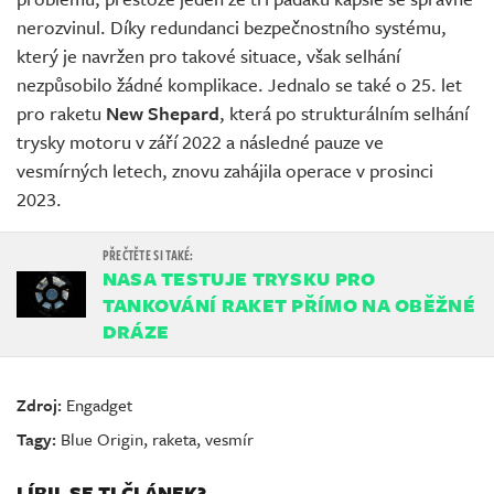
nerozvinul. Díky redundanci bezpečnostního systému,
který je navržen pro takové situace, však selhání
nezpůsobilo žádné komplikace. Jednalo se také o 25. let
pro raketu
New Shepard
, která po strukturálním selhání
trysky motoru v září 2022 a následné pauze ve
vesmírných letech, znovu zahájila operace v prosinci
2023.
NASA TESTUJE TRYSKU PRO
TANKOVÁNÍ RAKET PŘÍMO NA OBĚŽNÉ
DRÁZE
Zdroj:
Engadget
Tagy:
Blue Origin
,
raketa
,
vesmír
LÍBIL SE TI ČLÁNEK?