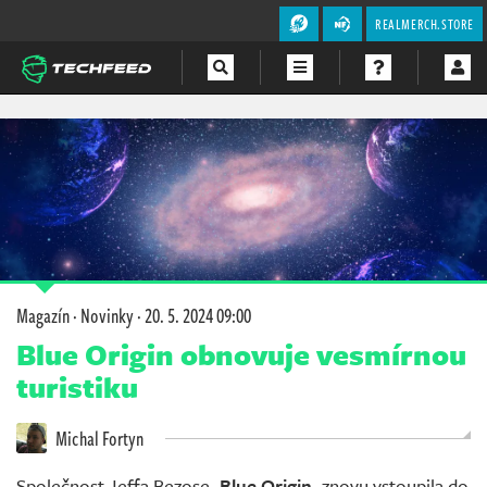
REALMERCH.STORE
Magazín
Videa
Soutěže
Magazín
·
Novinky
·
20. 5. 2024 09:00
Blue Origin obnovuje vesmírnou
turistiku
Michal Fortyn
Společnost Jeffa Bezose,
Blue Origin
, znovu vstoupila do