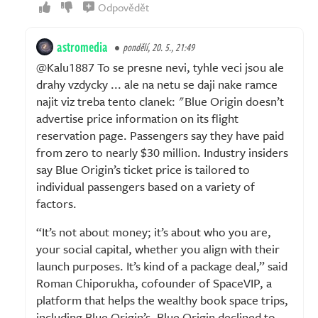
Odpovědět
astromedia
pondělí, 20. 5., 21:49
@Kalu1887 To se presne nevi, tyhle veci jsou ale
drahy vzdycky ... ale na netu se daji nake ramce
najit viz treba tento clanek: "Blue Origin doesn’t
advertise price information on its flight
reservation page. Passengers say they have paid
from zero to nearly $30 million. Industry insiders
say Blue Origin’s ticket price is tailored to
individual passengers based on a variety of
factors.
“It’s not about money; it’s about who you are,
your social capital, whether you align with their
launch purposes. It’s kind of a package deal,” said
Roman Chiporukha, cofounder of SpaceVIP, a
platform that helps the wealthy book space trips,
including Blue Origin’s. Blue Origin declined to