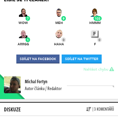
7
9
103
WOW
MEH
HMMM
1
0
0
ARRGG
HAHA
F
SDÍLET NA FACEBOOK
SDÍLET NA TWITTER
Nahlásit chybu
Michal Fortyn
Autor článku / Redaktor
DISKUZE
| 3 KOMENTÁŘŮ