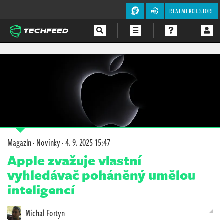
REALMERCH.STORE
Magazín
Videa
Soutěže
Magazín
·
Novinky
·
4. 9. 2025 15:47
Apple zvažuje vlastní
vyhledávač poháněný umělou
inteligencí
Michal Fortyn