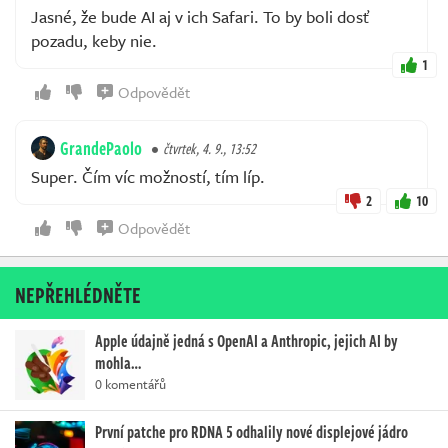
Jasné, že bude AI aj v ich Safari. To by boli dosť
pozadu, keby nie.
1
Odpovědět
GrandePaolo
čtvrtek, 4. 9., 13:52
Super. Čím víc možností, tím líp.
2
10
Odpovědět
NEPŘEHLÉDNĚTE
Apple údajně jedná s OpenAI a Anthropic, jejich AI by
mohla…
0 komentářů
První patche pro RDNA 5 odhalily nové displejové jádro