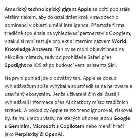
Americký technologický gigant Apple
se ocitl pod stále
větším tlakem, aby dokázal držet krok v závodech o
dominanci v oblasti umělé inteligence. Přestože firma
tradičně spoléhala na vyhledávací partnerství s Googlem,
v zákulisí nyní testuje projekt s interním názvem
World
Knowledge Answers
. Ten by se mohl objevit hned na
několika místech, tedy od prohlížeče Safari přes
Spotlight
na iOS až po budoucí verzi asistenta
Siri
.
Na první pohled jde o odvážný tah. Apple se dosud
vyhledávačům spíše vyhýbal a soustředil se na hardware a
uzavřený ekosystém. Jenže uživatelé čím dál častěji
vyhledávají informace přes AI chatboty místo tradičních
stránek. A pokud by Apple tento trend ignoroval, riskoval
by, že mu ujedou vlaky, na kterých už dnes jedou
Google
s Geminim, Microsoft s Copilotem
nebo menší hráči
jako
Perplexity či OpenAI.