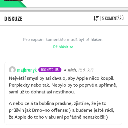
DISKUZE
| 5 KOMENTÁŘŮ
Pro napsání komentáře musíš být přihlášen.
Přihlásit se
majkronyk
ROCKETCLUB
středa, 10. 9., 9:13
Největší smysl by asi dávalo, aby Apple něco koupil.
Perplexity nebo tak. Nebylo by to poprvé a upřímně,
sami už to dohnat asi nestihnou.
A nebo celá ta bublina praskne, zjistí se, že je to
průšvih jak Brno–no offense:) a budeme ještě rádi,
že Apple do toho vlaku ani pořádně nenaskočil:)