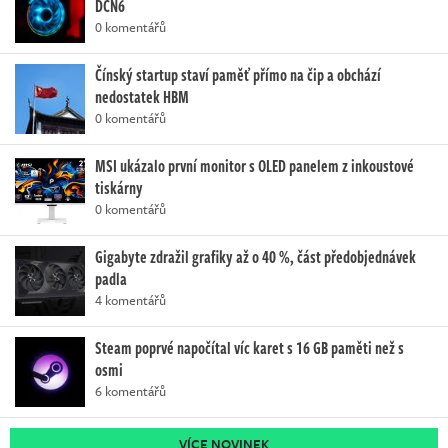
DCN6
0 komentářů
Čínský startup staví paměť přímo na čip a obchází
nedostatek HBM
0 komentářů
MSI ukázalo první monitor s OLED panelem z inkoustové
tiskárny
0 komentářů
Gigabyte zdražil grafiky až o 40 %, část předobjednávek
padla
4 komentářů
Steam poprvé napočítal víc karet s 16 GB paměti než s
osmi
6 komentářů
VÍCE NOVINEK