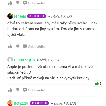
Odpovědět
FanToM
ROCKETCLUB
sobota, 6. 9., 6:43
dává to celkem smysl aby měli taky něco svého, jinak
budou odkázání na jiný systém. Docela jim v tomto
ujíždí vlak.
Odpovědět
roman-spyrus
pátek, 5. 9., 3:59
Apple je poslední výrobce co nemá AI a má takové
silácké řeči :D
Radši ať pěkně makají na Siri a nevymýšlí kraviny.
2
Odpovědět
Koty2201
ROCKETCLUB
čtvrtek, 4. 9., 23:32