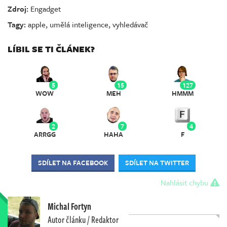
Zdroj:
Engadget
Tagy:
apple
,
umělá inteligence
,
vyhledávač
LÍBIL SE TI ČLÁNEK?
5
15
127
WOW
MEH
HMMM
2
7
4
ARRGG
HAHA
F
SDÍLET NA FACEBOOK
SDÍLET NA TWITTER
Nahlásit chybu
Michal Fortyn
Autor článku / Redaktor