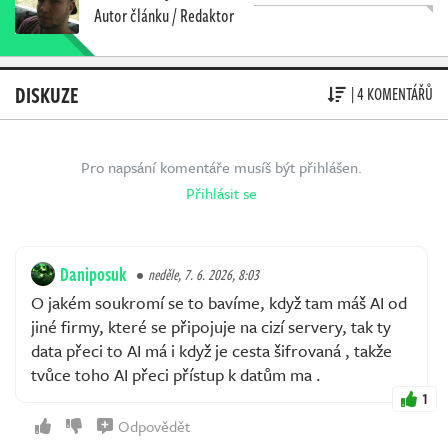
Autor článku / Redaktor
DISKUZE
| 4 KOMENTÁŘŮ
Pro napsání komentáře musíš být přihlášen.
Přihlásit se
Daniposuk
neděle, 7. 6. 2026, 8:03
O jakém soukromí se to bavíme, když tam máš AI od
jiné firmy, které se připojuje na cizí servery, tak ty
data přeci to AI má i když je cesta šifrovaná , takže
tvůce toho AI přeci přístup k datům ma .
1
Odpovědět