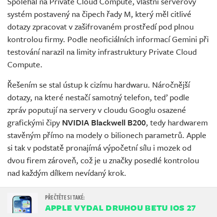
Spoléhal na Private Cloud Compute, vlastní serverový
systém postavený na čipech řady M, který měl citlivé
dotazy zpracovat v zašifrovaném prostředí pod plnou
kontrolou firmy. Podle neoficiálních informací Gemini při
testování narazil na limity infrastruktury Private Cloud
Compute.
Řešením se stal ústup k cizímu hardwaru. Náročnější
dotazy, na které nestačí samotný telefon, teď podle
zpráv poputují na servery v cloudu Googlu osazené
grafickými čipy
NVIDIA Blackwell B200
, tedy hardwarem
stavěným přímo na modely o bilionech parametrů. Apple
si tak v podstatě pronajímá výpočetní sílu i mozek od
dvou firem zároveň, což je u značky posedlé kontrolou
nad každým dílkem nevídaný krok.
APPLE VYDAL DRUHOU BETU IOS 27