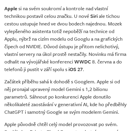
Apple
si na svém soukromí a kontrole nad vlastní
technikou postavil celou značku. U nové
Siri
ale tichou
cestou ustupuje hned ve dvou bodech najednou. Mozek
vylepšeného asistenta totiž nepoběží na technice od
Applu, nýbrž na cizím modelu od Googlu a na grafických
čipech od NVIDIE. Důvod ústupu je přitom nelichotivý,
vlastní servery na úkol prostě nestačily. Novinku má firma
odhalit na vývojářské konferenci
WWDC
8. června a do
telefonů ji pustit v září spolu s
iOS 27
.
Začátek příběhu sahá k dohodě s Googlem. Apple si od
něj pronajal upravený model Gemini s 1,2 bilionu
parametrů. Sáhnout po konkurenci Apple donutilo
několikaleté zaostávání v generativní AI, kde ho předběhly
ChatGPT i samotný Google se svým modelem Gemini.
Apple původně chtěl celý model provozovat po svém.