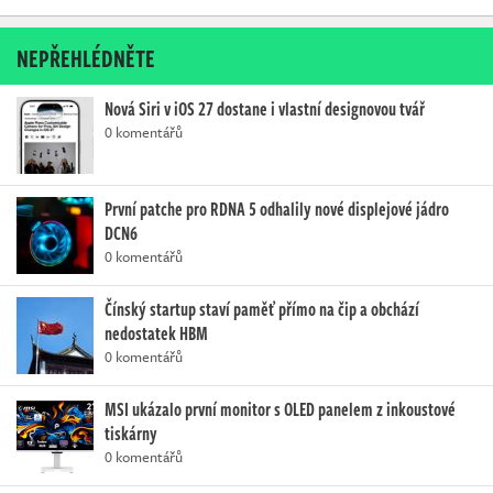
NEPŘEHLÉDNĚTE
Nová Siri v iOS 27 dostane i vlastní designovou tvář
0 komentářů
První patche pro RDNA 5 odhalily nové displejové jádro
DCN6
0 komentářů
Čínský startup staví paměť přímo na čip a obchází
nedostatek HBM
0 komentářů
MSI ukázalo první monitor s OLED panelem z inkoustové
tiskárny
0 komentářů