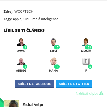
Zdroj:
WCCFTECH
Tagy:
apple
,
Siri
,
umělá inteligence
LÍBIL SE TI ČLÁNEK?
3
17
123
WOW
MEH
HMMM
1
11
5
ARRGG
HAHA
F
SDÍLET NA FACEBOOK
SDÍLET NA TWITTER
Nahlásit chybu
Michal Fortyn