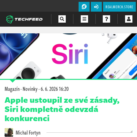
REALMERCH.STORE
Magazín
Videa
Soutěže
Magazín
·
Novinky
·
6. 6. 2026 16:20
Apple ustoupil ze své zásady,
Siri kompletně odevzdá
konkurenci
Michal Fortyn