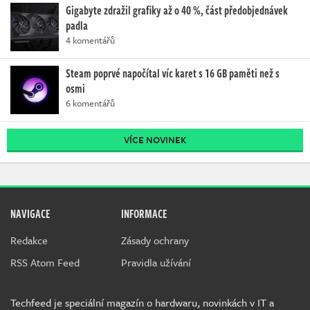
Gigabyte zdražil grafiky až o 40 %, část předobjednávek
padla
4 komentářů
Steam poprvé napočítal víc karet s 16 GB paměti než s
osmi
6 komentářů
VÍCE NOVINEK
NAVIGACE
INFORMACE
Redakce
Zásady ochrany
RSS Atom Feed
Pravidla užívání
Techfeed je speciální magazín o hardwaru, novinkách v IT a