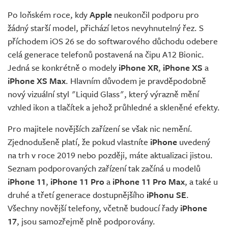
Po loňském roce, kdy
Apple
neukončil podporu pro
žádný starší model, přichází letos nevyhnutelný řez. S
příchodem iOS 26 se do softwarového důchodu odebere
celá generace telefonů postavená na čipu A12 Bionic.
Jedná se konkrétně o modely
iPhone XR
,
iPhone XS
a
iPhone XS Max
. Hlavním důvodem je pravděpodobně
nový vizuální styl "Liquid Glass", který výrazně mění
vzhled ikon a tlačítek a jehož průhledné a skleněné efekty.
Pro majitele novějších zařízení se však nic nemění.
Zjednodušeně platí, že pokud vlastníte
iPhone
uvedený
na trh v roce 2019 nebo později, máte aktualizaci jistou.
Seznam podporovaných zařízení tak začíná u modelů
iPhone 11
,
iPhone 11 Pro
a
iPhone 11 Pro Max
, a také u
druhé a třetí generace dostupnějšího
iPhonu SE
.
Všechny novější telefony, včetně budoucí řady
iPhone
17
, jsou samozřejmě plně podporovány.