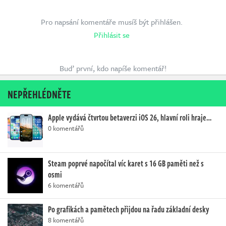
Pro napsání komentáře musíš být přihlášen.
Přihlásit se
Buď první, kdo napíše komentář!
NEPŘEHLÉDNĚTE
Apple vydává čtvrtou betaverzi iOS 26, hlavní roli hraje…
0 komentářů
Steam poprvé napočítal víc karet s 16 GB paměti než s
osmi
6 komentářů
Po grafikách a pamětech přijdou na řadu základní desky
8 komentářů