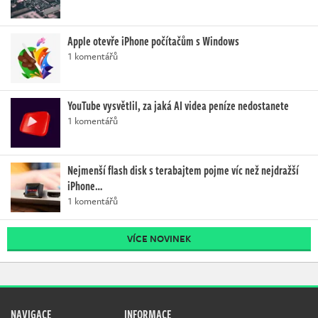
Apple otevře iPhone počítačům s Windows
1 komentářů
YouTube vysvětlil, za jaká AI videa peníze nedostanete
1 komentářů
Nejmenší flash disk s terabajtem pojme víc než nejdražší
iPhone…
1 komentářů
VÍCE NOVINEK
NAVIGACE
INFORMACE