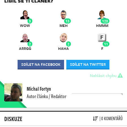
LÍBIL SE TI ČLÁNEK?
3
13
128
WOW
MEH
HMMM
2
2
11
ARRGG
HAHA
F
SDÍLET NA FACEBOOK
SDÍLET NA TWITTER
Nahlásit chybu
Michal Fortyn
Autor článku / Redaktor
DISKUZE
| 0 KOMENTÁŘŮ