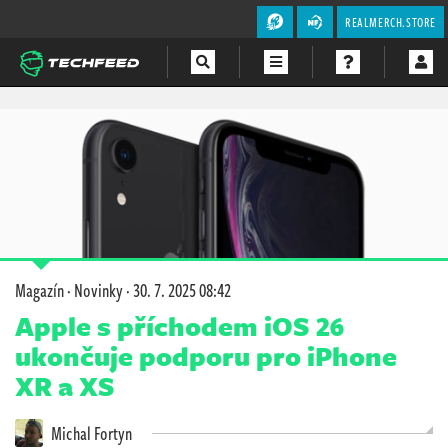
REALMERCH.STORE
Magazín
Videa
Soutěže
Magazín
·
Novinky
·
30. 7. 2025 08:42
Apple s příchodem iOS 26
ukončuje podporu pro iPhone
XR a XS
Michal Fortyn