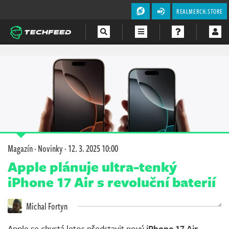
REALMERCH.STORE
Magazín
Videa
Soutěže
Magazín
·
Novinky
·
12. 3. 2025 10:00
Apple plánuje ultra-tenký
iPhone 17 Air s revoluční baterií
Michal Fortyn
Apple se chystá letos představit nový
iPhone 17 Air
,