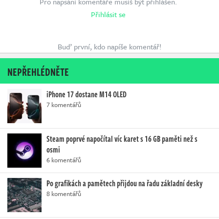
Pro napsání komentáře musíš být přihlášen.
Přihlásit se
Buď první, kdo napíše komentář!
NEPŘEHLÉDNĚTE
iPhone 17 dostane M14 OLED
7 komentářů
Steam poprvé napočítal víc karet s 16 GB paměti než s
osmi
6 komentářů
Po grafikách a pamětech přijdou na řadu základní desky
8 komentářů