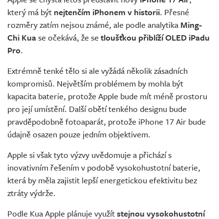
který má být
nejtenčím iPhonem v historii
. Přesné
rozměry zatím nejsou známé, ale podle analytika
Ming-
Chi Kua
se očekává, že se
tloušťkou přiblíží OLED iPadu
Pro
.
Extrémně tenké tělo si ale vyžádá několik zásadních
kompromisů. Největším problémem by mohla být
kapacita baterie, protože Apple bude mít méně prostoru
pro její umístění. Další obětí tenkého designu bude
pravděpodobně fotoaparát, protože iPhone 17 Air bude
údajně osazen pouze jedním objektivem.
Apple si však tyto výzvy uvědomuje a přichází s
inovativním řešením v podobě vysokohustotní baterie,
která by měla zajistit lepší energetickou efektivitu bez
ztráty výdrže.
Podle Kua Apple plánuje využít
stejnou vysokohustotní