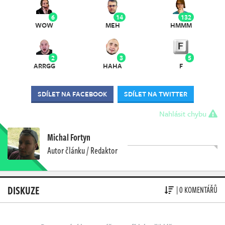
6
14
132
WOW
MEH
HMMM
2
3
5
ARRGG
HAHA
F
SDÍLET NA FACEBOOK
SDÍLET NA TWITTER
Nahlásit chybu
Michal Fortyn
Autor článku / Redaktor
DISKUZE
| 0 KOMENTÁŘŮ