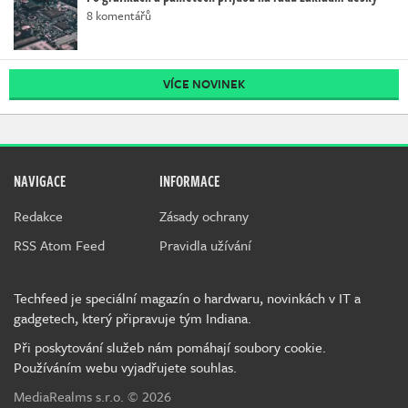
8 komentářů
VÍCE NOVINEK
NAVIGACE
INFORMACE
Redakce
Zásady ochrany
RSS Atom Feed
Pravidla užívání
Techfeed je speciální magazín o hardwaru, novinkách v IT a
gadgetech, který připravuje tým Indiana.
Při poskytování služeb nám pomáhají soubory cookie.
Používáním webu vyjadřujete souhlas.
MediaRealms s.r.o.
© 2026