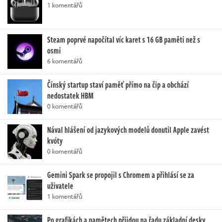
1 komentářů
Steam poprvé napočítal víc karet s 16 GB paměti než s
osmi
6 komentářů
Čínský startup staví paměť přímo na čip a obchází
nedostatek HBM
0 komentářů
Nával hlášení od jazykových modelů donutil Apple zavést
kvóty
0 komentářů
Gemini Spark se propojil s Chromem a přihlásí se za
uživatele
1 komentářů
Po grafikách a pamětech přijdou na řadu základní desky