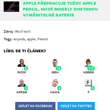
APPLE PŘEPRACUJE TUŽKY APPLE
PENCIL, NOVÉ MODELY DOSTANOU
VYMĚNITELNÉ BATERIE
Zdroj:
Wccf tech
Tagy:
airpods
,
apple
,
Patent
LÍBIL SE TI ČLÁNEK?
5
13
117
WOW
MEH
HMMM
3
4
8
ARRGG
HAHA
F
SDÍLET NA FACEBOOK
SDÍLET NA TWITTER