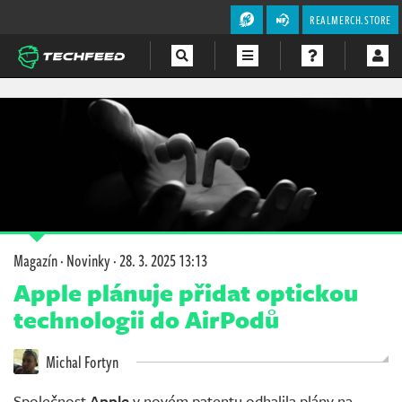
REALMERCH.STORE
Magazín
Videa
Soutěže
Magazín
·
Novinky
·
28. 3. 2025 13:13
Apple plánuje přidat optickou
technologii do AirPodů
Michal Fortyn
Společnost
Apple
v novém patentu odhalila plány na