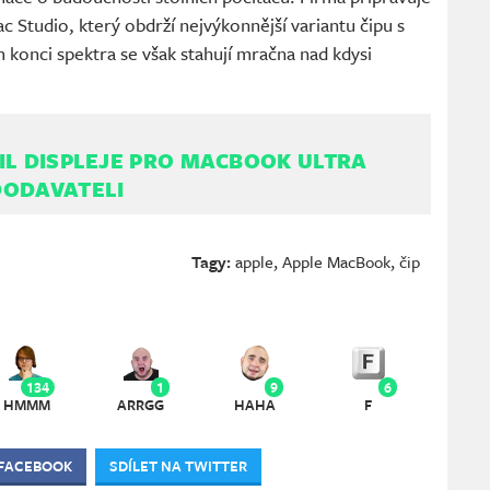
 Studio, který obdrží nejvýkonnější variantu čipu s
konci spektra se však stahují mračna nad kdysi
IL DISPLEJE PRO MACBOOK ULTRA
DODAVATELI
Tagy:
apple
,
Apple MacBook
,
čip
134
1
9
6
HMMM
ARRGG
HAHA
F
 FACEBOOK
SDÍLET NA TWITTER