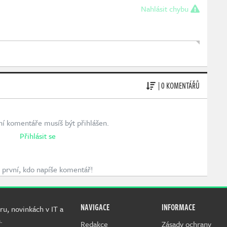
Nahlásit chybu
| 0 KOMENTÁŘŮ
ní komentáře musíš být přihlášen.
Přihlásit se
první, kdo napíše komentář!
NAVIGACE
INFORMACE
ru, novinkách v IT a
.
Redakce
Zásady ochrany