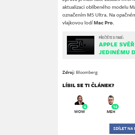
aktualizaci oblíbeného modelu Mac
označením M5 Ultra. Na opačném 
vlajkovou lodí
Mac Pro
.
APPLE SVĚŘ
JEDINÉMU 
Zdroj:
Bloomberg
LÍBIL SE TI ČLÁNEK?
4
14
WOW
MEH
SDÍLET NA