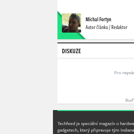
Michal Fortyn
Autor článku / Redaktor
DISKUZE
Pro napsá
Buď 
Techfeed je speciální magazín o hardwa
gadgetech, který připravuje tým Indiana