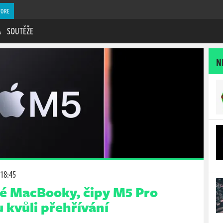
TORE
A
SOUTĚŽE
N
 18:45
é MacBooky, čipy M5 Pro
 kvůli přehřívání