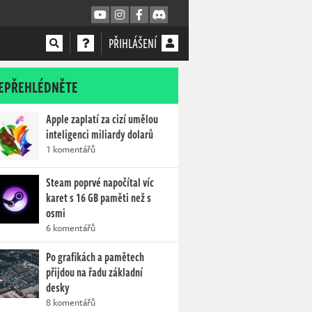
PŘIHLÁŠENÍ
EPŘEHLÉDNĚTE
Apple zaplatí za cizí umělou
inteligenci miliardy dolarů
1 komentářů
Steam poprvé napočítal víc
karet s 16 GB paměti než s
osmi
6 komentářů
Po grafikách a pamětech
přijdou na řadu základní
desky
8 komentářů