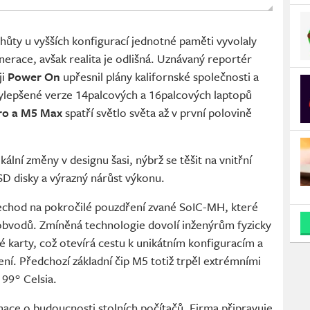
hůty u vyšších konfigurací jednotné paměti vyvolaly
race, avšak realita je odlišná. Uznávaný reportér
ji
Power On
upřesnil plány kalifornské společnosti a
Vylepšené verze 14palcových a 16palcových laptopů
ro a M5 Max
spatří světlo světa až v první polovině
ální změny v designu šasi, nýbrž se těšit na vnitřní
SSD disky a výrazný nárůst výkonu.
řechod na pokročilé pouzdření zvané SoIC-MH, které
 obvodů. Zmíněná technologie dovolí inženýrům fyzicky
é karty, což otevírá cestu k unikátním konfiguracím a
ní. Předchozí základní čip M5 totiž trpěl extrémními
 99° Celsia.
mace o budoucnosti stolních počítačů. Firma připravuje