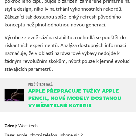
pokročilého čipu, půjde o zařízení zaměřené primárně na
styl a design, nikoliv na trhání výkonnostních rekordů.
Zákazníci tak dostanou spíše lehký refresh původního
konceptu než plnohodnotnou novou generaci.
Výrobce zjevně sází na stabilitu a nehodlá se pouštět do
riskantních experimentů. Analýza dostupných informací
naznačuje, že v oblasti hardwarové výbavy nedojde k
žádným revolučním skokům, nýbrž pouze k jemné evoluci
stávajících parametrů.
APPLE PŘEPRACUJE TUŽKY APPLE
PENCIL, NOVÉ MODELY DOSTANOU
VYMĚNITELNÉ BATERIE
Zdroj:
Wccf tech
Tagy:
apple
,
chytrý telefon
,
iphone air 2