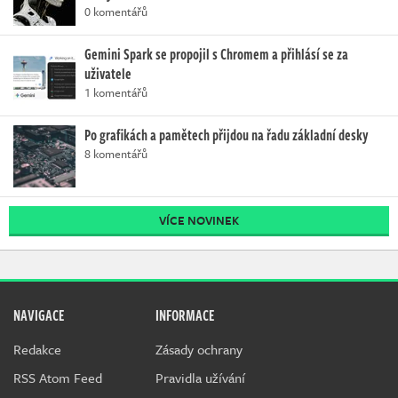
0 komentářů
Gemini Spark se propojil s Chromem a přihlásí se za
uživatele
1 komentářů
Po grafikách a pamětech přijdou na řadu základní desky
8 komentářů
VÍCE NOVINEK
NAVIGACE
INFORMACE
Redakce
Zásady ochrany
RSS Atom Feed
Pravidla užívání