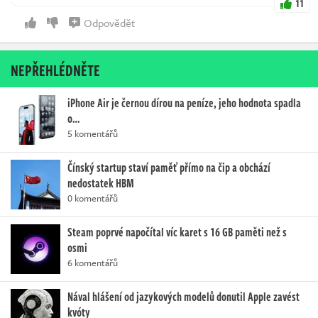
11
Odpovědět
NEPŘEHLÉDNĚTE
iPhone Air je černou dírou na peníze, jeho hodnota spadla
o…
5 komentářů
Čínský startup staví paměť přímo na čip a obchází
nedostatek HBM
0 komentářů
Steam poprvé napočítal víc karet s 16 GB paměti než s
osmi
6 komentářů
Nával hlášení od jazykových modelů donutil Apple zavést
kvóty