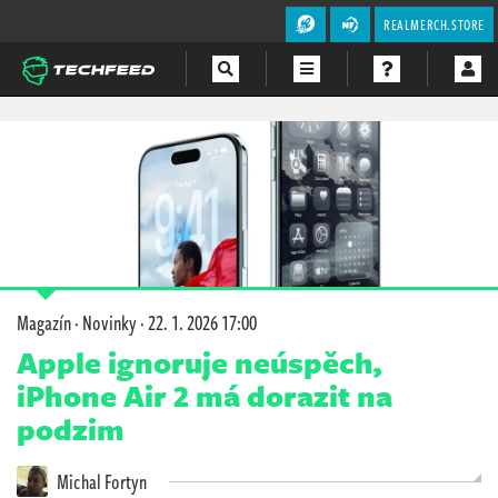
REALMERCH.STORE
Magazín
Videa
Soutěže
Magazín
·
Novinky
·
22. 1. 2026 17:00
Apple ignoruje neúspěch,
iPhone Air 2 má dorazit na
podzim
Michal Fortyn