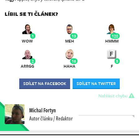
LÍBIL SE TI ČLÁNEK?
1
13
128
WOW
MEH
HMMM
2
16
5
ARRGG
HAHA
F
SDÍLET NA FACEBOOK
SDÍLET NA TWITTER
Nahlásit chybu
Michal Fortyn
Autor článku / Redaktor