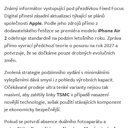
Známý informátor vystupující pod přezdívkou Fixed Focus
Digital přinesl zásadní aktualizaci týkající se plánů
společnosti
Apple
. Podle jeho zdrojů přímo z
dodavatelského řetězce se premiéra modelu
iPhone Air
2
odehraje standardně na podzim letošního roku. Zpráva
přímo vyvrací předchozí teorie o posunu na rok 2027 a
potvrzuje, že se dočkáme pouze drobných evolučních
změn.
Zvolená strategie podzimního vydání s minimálními
vylepšeními dává smysl i z pohledu výrobních kapacit.
Očekávané prodeje ultra tenké varianty nejsou tak
masivní, aby zahltily linky
TSMC
v případě nasazení
novější technologie, avšak použití stávajících komponent
je ekonomicky bezpečnější.
Pokud se potvrdí absence duálního fotoaparátu a