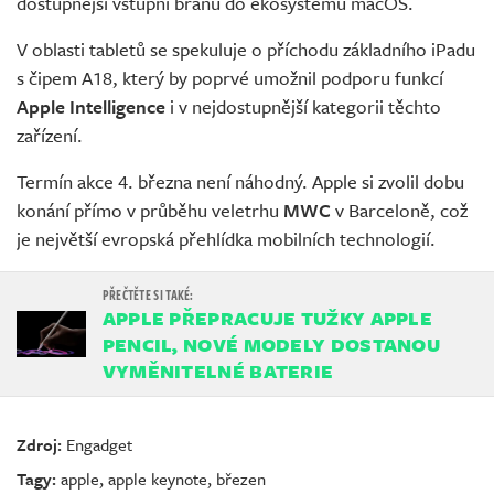
dostupnější vstupní bránu do ekosystému macOS.
V oblasti tabletů se spekuluje o příchodu základního iPadu
s čipem A18, který by poprvé umožnil podporu funkcí
Apple Intelligence
i v nejdostupnější kategorii těchto
zařízení.
Termín akce 4. března není náhodný. Apple si zvolil dobu
konání přímo v průběhu veletrhu
MWC
v Barceloně, což
je největší evropská přehlídka mobilních technologií.
APPLE PŘEPRACUJE TUŽKY APPLE
PENCIL, NOVÉ MODELY DOSTANOU
VYMĚNITELNÉ BATERIE
Zdroj:
Engadget
Tagy:
apple
,
apple keynote
,
březen