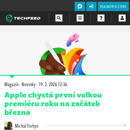
REALMERCH.STORE
Magazín
Videa
Soutěže
Magazín
·
Novinky
·
19. 2. 2026 12:36
Apple chystá první velkou
premiéru roku na začátek
března
Michal Fortyn