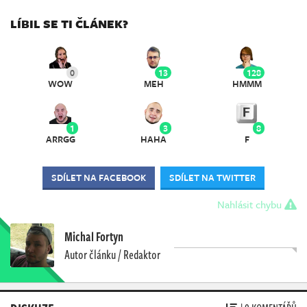
LÍBIL SE TI ČLÁNEK?
0
13
128
WOW
MEH
HMMM
1
3
8
ARRGG
HAHA
F
SDÍLET NA FACEBOOK
SDÍLET NA TWITTER
Nahlásit chybu
Michal Fortyn
Autor článku / Redaktor