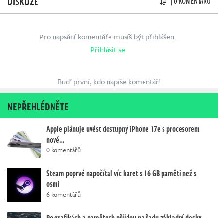
DISKUZE
| 0 KOMENTÁŘŮ
Pro napsání komentáře musíš být přihlášen.
Přihlásit se
Buď první, kdo napíše komentář!
NEPŘEHLÉDNĚTE
Apple plánuje uvést dostupný iPhone 17e s procesorem
nové…
0 komentářů
Steam poprvé napočítal víc karet s 16 GB paměti než s
osmi
6 komentářů
Po grafikách a pamětech přijdou na řadu základní desky