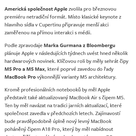
Americká společnost Apple
zvolila pro březnovou
premiéru netradiční formát. Místo klasické keynote z
hlavního sídla v Cupertinu připravuje menší akci
zaměřenou na přímou interakci s médii.
Podle zpravodaje
Marka Gurmana z Bloombergu
plánuje Apple v následujících týdnech uvést hned několik
hardwarových novinek. Klíčovou roli by měly sehrát čipy
M5 Pro a M5 Max
, které poprvé zavedou do řady
MacBook Pro
výkonnější varianty M5 architektury.
Kromě profesionálních notebooků by měl Apple
představit také aktualizovaný MacBook Air s čipem M5.
Ten by měl navázat na tradici jarních aktualizací, které
společnost zavedla v předchozích letech. Zajímavostí
bude pravděpodobně úplně nový levný MacBook
poháněný čipem A18 Pro, který by měl nabídnout