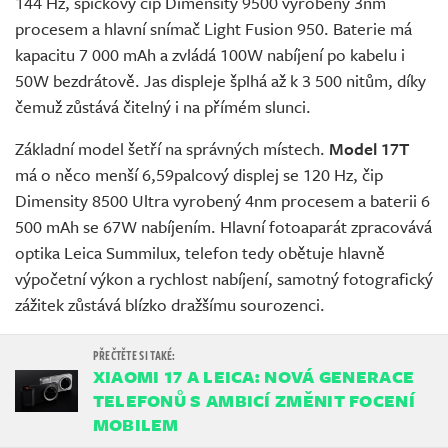
144 Hz, špičkový čip Dimensity 9500 vyrobený 3nm
procesem a hlavní snímač Light Fusion 950. Baterie má
kapacitu 7 000 mAh a zvládá 100W nabíjení po kabelu i
50W bezdrátově. Jas displeje šplhá až k 3 500 nitům, díky
čemuž zůstává čitelný i na přímém slunci.
Základní model šetří na správných místech.
Model 17T
má o něco menší 6,59palcový displej se 120 Hz, čip
Dimensity 8500 Ultra vyrobený 4nm procesem a baterii 6
500 mAh se 67W nabíjením. Hlavní fotoaparát zpracovává
optika Leica Summilux, telefon tedy obětuje hlavně
výpočetní výkon a rychlost nabíjení, samotný fotografický
zážitek zůstává blízko dražšímu sourozenci.
XIAOMI 17 A LEICA: NOVÁ GENERACE
TELEFONŮ S AMBICÍ ZMĚNIT FOCENÍ
MOBILEM