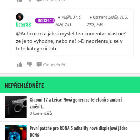
neděle, 31. 5.
Upraveno
neděle, 31. 5.
ROCKETCLUB
lister88
2026, 7:45
2026, 7:45
@Anticorro a jak si myslel ten komentar vlastne?
ze je to vyhodne, nebo ne? :-D neorientuju se v
teto kategorii tbh
Odpovědět
NEPŘEHLÉDNĚTE
Xiaomi 17 a Leica: Nová generace telefonů s ambicí
změnit…
0 komentářů
První patche pro RDNA 5 odhalily nové displejové jádro
DCN6