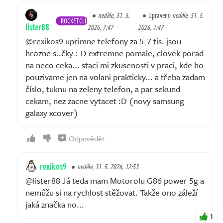
neděle, 31. 5.
Upraveno
neděle, 31. 5.
ROCKETCLUB
lister88
2026, 7:47
2026, 7:47
@rexikos9 uprimne telefony za 5-7 tis. jsou
hrozne s..čky :-D extremne pomale, clovek porad
na neco ceka... staci mi zkusenosti v praci, kde ho
pouzivame jen na volani prakticky... a třeba zadam
číslo, tuknu na zeleny telefon, a par sekund
cekam, nez zacne vytacet :D (novy samsung
galaxy xcover)
Odpovědět
rexikos9
neděle, 31. 5. 2026, 12:53
@lister88 Já teda mam Motorolu G86 power 5g a
nemůžu si na rychlost stěžovat. Takže ono záleží
jaká značka no...
1