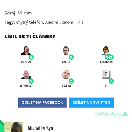
Zdroj:
Mi.com
Tagy:
chytrý telefon
,
Xiaomi
,
xiaomi 17 t
LÍBIL SE TI ČLÁNEK?
6
8
143
WOW
MEH
HMMM
1
2
7
ARRGG
HAHA
F
SDÍLET NA FACEBOOK
SDÍLET NA TWITTER
Nahlásit chybu
Michal Fortyn