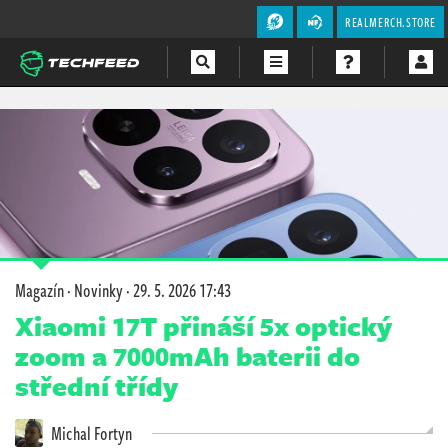
REALMERCH.STORE
Magazín
Videa
Soutěže
Magazín
·
Novinky
·
29. 5. 2026 17:43
Xiaomi 17T přináší 5x optický
zoom a 7000mAh baterii do
střední třídy
Michal Fortyn