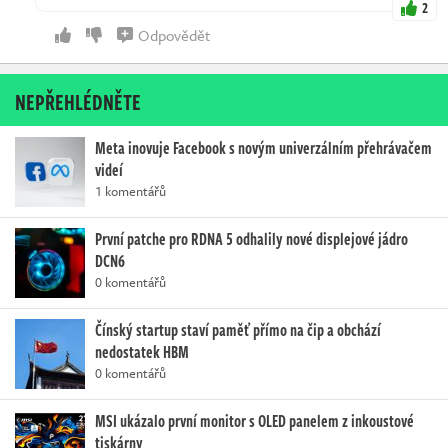
2
Odpovědět
NEPŘEHLÉDNĚTE
Meta inovuje Facebook s novým univerzálním přehrávačem
videí
1 komentářů
První patche pro RDNA 5 odhalily nové displejové jádro
DCN6
0 komentářů
Čínský startup staví paměť přímo na čip a obchází
nedostatek HBM
0 komentářů
MSI ukázalo první monitor s OLED panelem z inkoustové
tiskárny