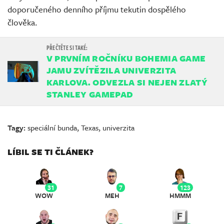
doporučeného denního příjmu tekutin dospělého
člověka.
V PRVNÍM ROČNÍKU BOHEMIA GAME
JAMU ZVÍTĚZILA UNIVERZITA
KARLOVA. ODVEZLA SI NEJEN ZLATÝ
STANLEY GAMEPAD
Tagy:
speciální bunda
,
Texas
,
univerzita
LÍBIL SE TI ČLÁNEK?
31
7
123
WOW
MEH
HMMM