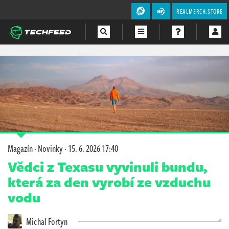
REALMERCH.STORE
Magazín
Videa
Soutěže
Magazín
·
Novinky
·
15. 6. 2026 17:40
Vědci z Texasu vyvinuli bundu,
která za den vyrobí ze vzduchu
vodu
Michal Fortyn