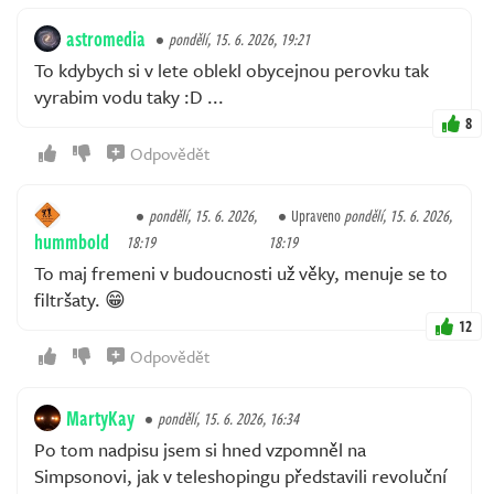
astromedia
pondělí, 15. 6. 2026, 19:21
To kdybych si v lete oblekl obycejnou perovku tak
vyrabim vodu taky :D ...
8
Odpovědět
pondělí, 15. 6. 2026,
Upraveno
pondělí, 15. 6. 2026,
hummbold
18:19
18:19
To maj fremeni v budoucnosti už věky, menuje se to
filtršaty. 😁
12
Odpovědět
MartyKay
pondělí, 15. 6. 2026, 16:34
Po tom nadpisu jsem si hned vzpomněl na
Simpsonovi, jak v teleshopingu představili revoluční