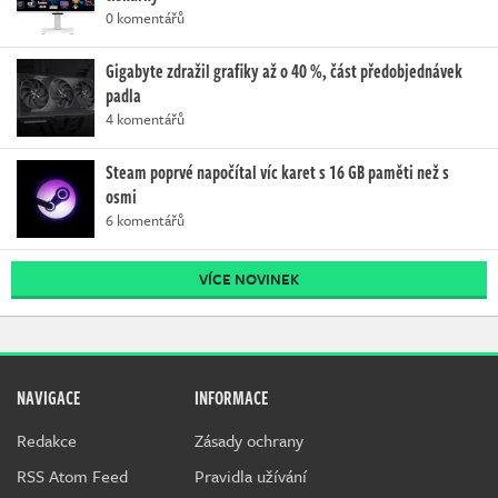
0 komentářů
Gigabyte zdražil grafiky až o 40 %, část předobjednávek
padla
4 komentářů
Steam poprvé napočítal víc karet s 16 GB paměti než s
osmi
6 komentářů
VÍCE NOVINEK
NAVIGACE
INFORMACE
Redakce
Zásady ochrany
RSS Atom Feed
Pravidla užívání