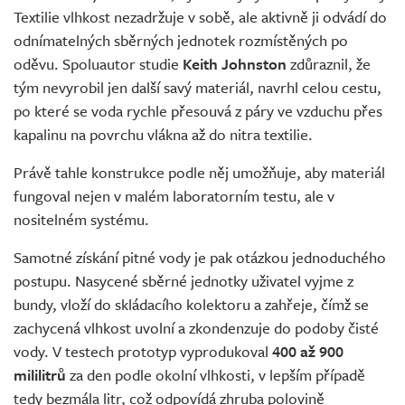
Textilie vlhkost nezadržuje v sobě, ale aktivně ji odvádí do
odnímatelných sběrných jednotek rozmístěných po
oděvu. Spoluautor studie
Keith Johnston
zdůraznil, že
tým nevyrobil jen další savý materiál, navrhl celou cestu,
po které se voda rychle přesouvá z páry ve vzduchu přes
kapalinu na povrchu vlákna až do nitra textilie.
Právě tahle konstrukce podle něj umožňuje, aby materiál
fungoval nejen v malém laboratorním testu, ale v
nositelném systému.
Samotné získání pitné vody je pak otázkou jednoduchého
postupu. Nasycené sběrné jednotky uživatel vyjme z
bundy, vloží do skládacího kolektoru a zahřeje, čímž se
zachycená vlhkost uvolní a zkondenzuje do podoby čisté
vody. V testech prototyp vyprodukoval
400 až 900
mililitrů
za den podle okolní vlhkosti, v lepším případě
tedy bezmála litr, což odpovídá zhruba polovině