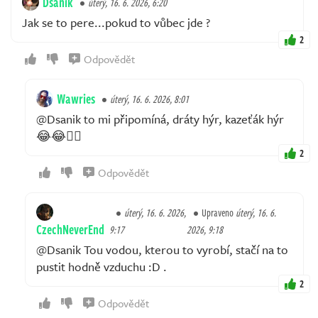
Dsanik
úterý, 16. 6. 2026, 6:20
Jak se to pere...pokud to vůbec jde ?
2
Odpovědět
Wawries
úterý, 16. 6. 2026, 8:01
@Dsanik to mi připomíná, dráty hýr, kazeťák hýr
😂😂👍🏻
2
Odpovědět
úterý, 16. 6. 2026,
Upraveno
úterý, 16. 6.
CzechNeverEnd
9:17
2026, 9:18
@Dsanik Tou vodou, kterou to vyrobí, stačí na to
pustit hodně vzduchu :D .
2
Odpovědět