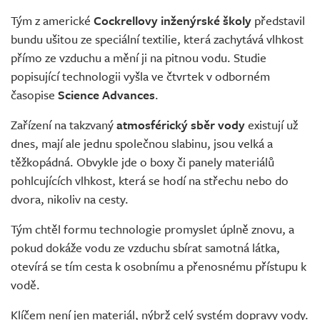
Tým z americké
Cockrellovy inženýrské školy
představil
bundu ušitou ze speciální textilie, která zachytává vlhkost
přímo ze vzduchu a mění ji na pitnou vodu. Studie
popisující technologii vyšla ve čtvrtek v odborném
časopise
Science Advances
.
Zařízení na takzvaný
atmosférický sběr vody
existují už
dnes, mají ale jednu společnou slabinu, jsou velká a
těžkopádná. Obvykle jde o boxy či panely materiálů
pohlcujících vlhkost, která se hodí na střechu nebo do
dvora, nikoliv na cesty.
Tým chtěl formu technologie promyslet úplně znovu, a
pokud dokáže vodu ze vzduchu sbírat samotná látka,
otevírá se tím cesta k osobnímu a přenosnému přístupu k
vodě.
Klíčem není jen materiál, nýbrž celý systém dopravy vody.