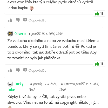
extraktor šťáv který s celýho pytle citrónů vydrtil
jednu kapku
11
Odpovědět
Oliverin
pondělí, 15. 6. 2026, 15:50
Ze vzduchu okolního a nebo ze vzduchu mezi tělem a
bundou, který se sytí tím, že se potím? 😃 Pokud je
to z okolního, tak jak dobře odvádí pot od těla? Aby
to zevnitř nebylo jak pláštěnka.
11
Odpovědět
Lucky-
pondělí, 15. 6. 2026,
Upraveno
pondělí, 15. 6. 2026,
Luke
15:47
15:49
Kdyby ti vědci byli z ČR, tak vyrábí pivo, nebo
slivovici. Víno ne, na to už má copyright někdo jiný...