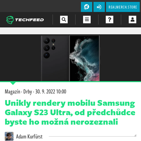
REALMERCH.STORE
Magazín
Videa
Soutěže
Magazín
·
Drby
·
30. 9. 2022 10:00
Unikly rendery mobilu Samsung
Galaxy S23 Ultra, od předchůdce
byste ho možná nerozeznali
Adam Kurfürst