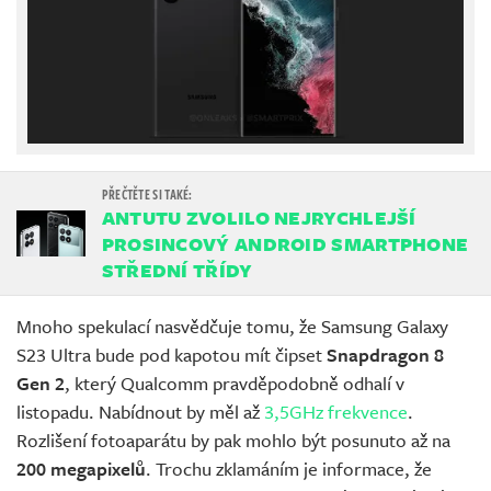
ANTUTU ZVOLILO NEJRYCHLEJŠÍ
PROSINCOVÝ ANDROID SMARTPHONE
STŘEDNÍ TŘÍDY
Mnoho spekulací nasvědčuje tomu, že Samsung Galaxy
S23 Ultra bude pod kapotou mít čipset
Snapdragon 8
Gen 2
, který Qualcomm pravděpodobně odhalí v
listopadu. Nabídnout by měl až
3,5GHz frekvence
.
Rozlišení fotoaparátu by pak mohlo být posunuto až na
200 megapixelů
. Trochu zklamáním je informace, že