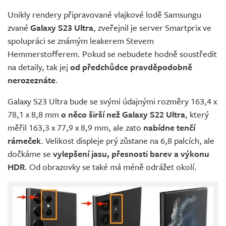
Unikly rendery připravované vlajkové lodě Samsungu
zvané
Galaxy S23 Ultra
, zveřejnil je server Smartprix ve
spolupráci se známým leakerem Stevem
Hemmerstofferem. Pokud se nebudete hodně soustředit
na detaily, tak jej
od předchůdce pravděpodobně
nerozeznáte
.
Galaxy S23 Ultra bude se svými údajnými rozměry 163,4 x
78,1 x 8,8 mm
o něco širší než Galaxy S22 Ultra
, který
měřil 163,3 x 77,9 x 8,9 mm, ale zato
nabídne tenčí
rámeček
. Velikost displeje prý zůstane na 6,8 palcích, ale
dočkáme se
vylepšení jasu, přesnosti barev a výkonu
HDR
. Od obrazovky se také má méně odrážet okolí.