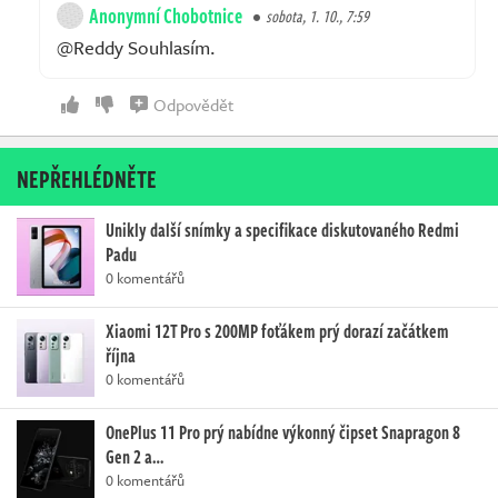
Anonymní Chobotnice
sobota, 1. 10., 7:59
@Reddy Souhlasím.
Odpovědět
NEPŘEHLÉDNĚTE
Unikly další snímky a specifikace diskutovaného Redmi
Padu
0 komentářů
Xiaomi 12T Pro s 200MP foťákem prý dorazí začátkem
října
0 komentářů
OnePlus 11 Pro prý nabídne výkonný čipset Snapragon 8
Gen 2 a…
0 komentářů