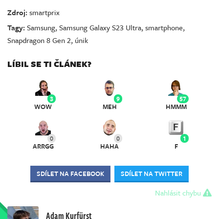
Zdroj:
smartprix
Tagy:
Samsung
,
Samsung Galaxy S23 Ultra
,
smartphone
,
Snapdragon 8 Gen 2
,
únik
LÍBIL SE TI ČLÁNEK?
3
9
57
WOW
MEH
HMMM
0
0
1
ARRGG
HAHA
F
SDÍLET NA FACEBOOK
SDÍLET NA TWITTER
Nahlásit chybu
Adam Kurfürst