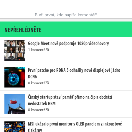
Buď první, kdo napíše komentář!
NEPŘEHLÉDNĚTE
Google Meet nově podporuje 1080p videohovory
1 komentářů
První patche pro RDNA 5 odhalily nové displejové jádro
DCN6
0 komentářů
Čínský startup staví paměť přímo na čip a obchází
nedostatek HBM
0 komentářů
MSI ukázalo první monitor s OLED panelem z inkoustové
tiskárny