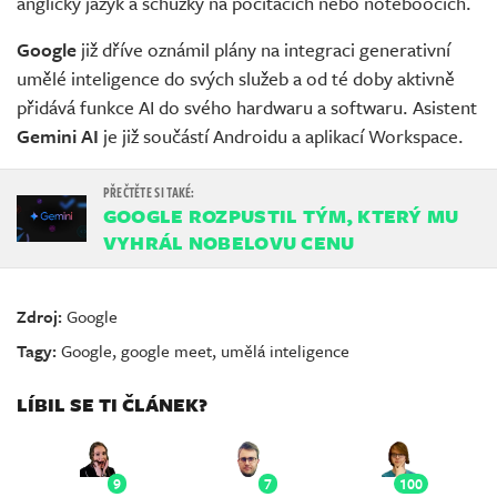
anglický jazyk a schůzky na počítačích nebo noteboocích.
Google
již dříve oznámil plány na integraci generativní
umělé inteligence do svých služeb a od té doby aktivně
přidává funkce AI do svého hardwaru a softwaru. Asistent
Gemini AI
je již součástí Androidu a aplikací Workspace.
GOOGLE ROZPUSTIL TÝM, KTERÝ MU
VYHRÁL NOBELOVU CENU
Zdroj:
Google
Tagy:
Google
,
google meet
,
umělá inteligence
LÍBIL SE TI ČLÁNEK?
9
7
100