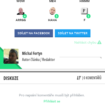
WOW
MEH
HMMM
4
3
3
ARRGG
HAHA
F
SDÍLET NA FACEBOOK
SDÍLET NA TWITTER
Nahlásit chybu
Michal Fortyn
Autor článku / Redaktor
DISKUZE
| 0 KOMENTÁŘŮ
Pro napsání komentáře musíš být přihlášen.
Přihlásit se