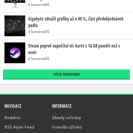
0 komentářů
Gigabyte zdražil grafiky až o 40 %, část předobjednávek
padla
4 komentářů
Steam poprvé napočítal víc karet s 16 GB paměti než s
osmi
6 komentářů
VÍCE NOVINEK
NAVIGACE
INFORMACE
Redakce
Zásady ochrany
RSS Atom Feed
Pravidla užívání