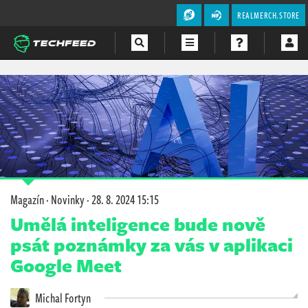
REALMERCH.STORE
Magazín
Videa
Soutěže
Magazín
·
Novinky
·
28. 8. 2024 15:15
Umělá inteligence bude nově
psát poznámky za vás v aplikaci
Google Meet
Michal Fortyn