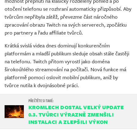
možnost přepnutí na klasický rozdělený pohled a po
otočení telefonu se rozhraní automaticky přizpůsobí. Aby
tvůrcům nepřibyla zátěž, převezme část náročného
zpracování obrazu Twitch na svých serverech, zpočátku
pro partnery a řadu affiliate tvůrců.
Krátká svislá videa dnes dominují konkurenčním
platformám a mladší publikum sleduje obsah stále častěji
na telefonu. Twitch přitom vyrostl jako doména
širokoúhlého streamování na počítači. Nová funkce má
platformě pomoci oslovit mobilní publikum, aniž by
tvůrce nutila k dvojnásobné práci.
KROMLECH DOSTAL VELKÝ UPDATE
0.3. TVŮRCI VÝRAZNĚ ZMENŠILI
INSTALACI A ZLEPŠILI VÝKON