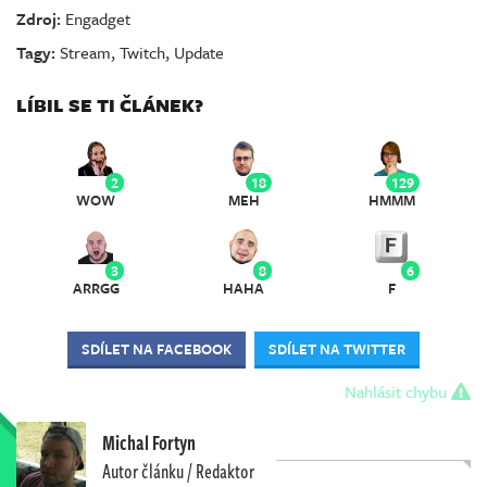
Zdroj:
Engadget
Tagy:
Stream
,
Twitch
,
Update
LÍBIL SE TI ČLÁNEK?
2
18
129
WOW
MEH
HMMM
3
8
6
ARRGG
HAHA
F
SDÍLET NA FACEBOOK
SDÍLET NA TWITTER
Nahlásit chybu
Michal Fortyn
Autor článku / Redaktor