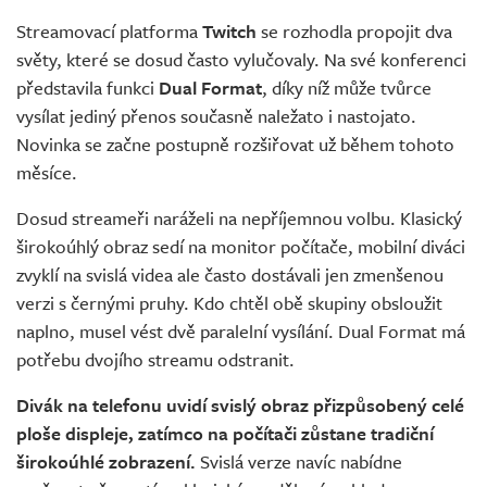
Streamovací platforma
Twitch
se rozhodla propojit dva
světy, které se dosud často vylučovaly. Na své konferenci
představila funkci
Dual Format
, díky níž může tvůrce
vysílat jediný přenos současně naležato i nastojato.
Novinka se začne postupně rozšiřovat už během tohoto
měsíce.
Dosud streameři naráželi na nepříjemnou volbu. Klasický
širokoúhlý obraz sedí na monitor počítače, mobilní diváci
zvyklí na svislá videa ale často dostávali jen zmenšenou
verzi s černými pruhy. Kdo chtěl obě skupiny obsloužit
naplno, musel vést dvě paralelní vysílání. Dual Format má
potřebu dvojího streamu odstranit.
Divák na telefonu uvidí svislý obraz přizpůsobený celé
ploše displeje, zatímco na počítači zůstane tradiční
širokoúhlé zobrazení.
Svislá verze navíc nabídne