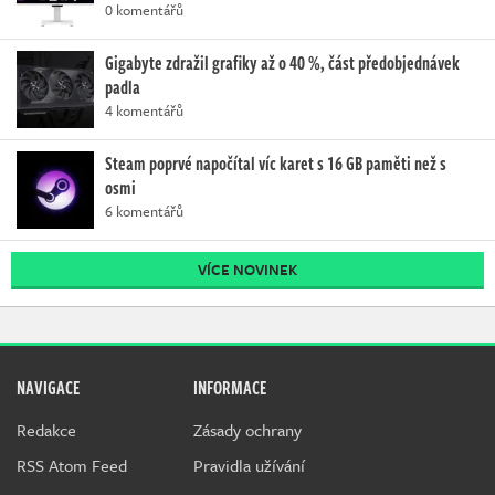
0 komentářů
Gigabyte zdražil grafiky až o 40 %, část předobjednávek
padla
4 komentářů
Steam poprvé napočítal víc karet s 16 GB paměti než s
osmi
6 komentářů
VÍCE NOVINEK
NAVIGACE
INFORMACE
Redakce
Zásady ochrany
RSS Atom Feed
Pravidla užívání