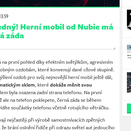
13:59
edný! Herní mobil od Nubie má
á záda
 na první pohled díky efektním světýlkům, agresivním
obným ozdobám, které konvenují dané cílové skupině.
šlení ozdob pro svůj nejnovější herní mobil ještě dál,
matickým sklem
, které
dokáže měnit svou
lem byla osazena zadní strana telefonu. Na první
ž ale na telefon poklepete, černá záda se během
idíte součástky telefonu včetně rotujícího větráčku.
vají nejčastěji při výrobě samostmívacích zpětných
 že brání oslnění řidiče při odrazu světel aut jedoucího