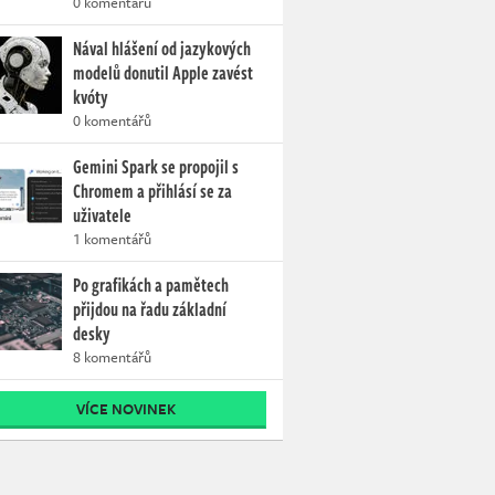
0 komentářů
Nával hlášení od jazykových
modelů donutil Apple zavést
kvóty
0 komentářů
Gemini Spark se propojil s
Chromem a přihlásí se za
uživatele
1 komentářů
Po grafikách a pamětech
přijdou na řadu základní
desky
8 komentářů
VÍCE NOVINEK