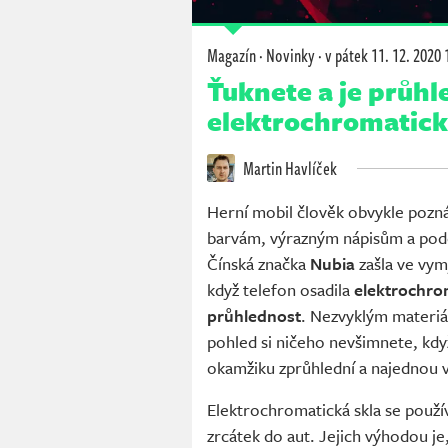
Magazín
·
Novinky
·
v pátek
11. 12. 2020 
Ťuknete a je průhl
elektrochromatick
Martin Havlíček
Herní mobil člověk obvykle pozná
barvám, výrazným nápisům a pod
Čínská značka
Nubia
zašla ve vymý
když telefon osadila
elektrochro
průhlednost
. Nezvyklým materiá
pohled si ničeho nevšimnete, kdy
okamžiku zprůhlední a najednou v
Elektrochromatická skla se použí
zrcátek do aut. Jejich výhodou je,