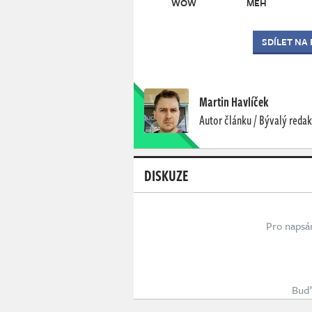
WOW
MEH
SDÍLET NA
Martin Havlíček
Autor článku / Bývalý redak
DISKUZE
Pro napsá
Buď 