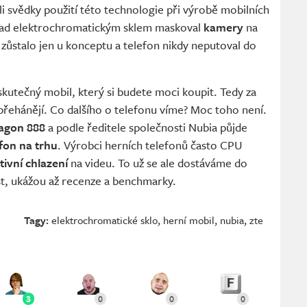
yli svědky použití této technologie při výrobě mobilních
lad elektrochromatickým sklem maskoval
kamery
na
 zůstalo jen u konceptu a telefon nikdy neputoval do
 skutečný mobil, který si budete moci koupit. Tedy za
přehánějí. Co dalšího o telefonu víme? Moc toho není.
agon 888
a podle ředitele společnosti Nubia půjde
fon na trhu
. Výrobci herních telefonů často CPU
tivní chlazení
na videu. To už se ale dostáváme do
ost, ukážou až recenze a benchmarky.
Tagy:
elektrochromatické sklo
,
herní mobil
,
nubia
,
zte
3
0
0
0