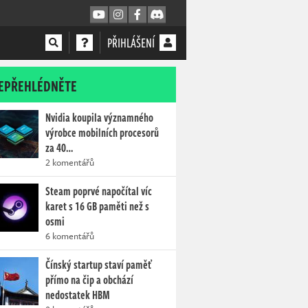
PŘIHLÁŠENÍ
EPŘEHLÉDNĚTE
Nvidia koupila významného
výrobce mobilních procesorů
za 40…
2 komentářů
Steam poprvé napočítal víc
karet s 16 GB paměti než s
osmi
6 komentářů
Čínský startup staví paměť
přímo na čip a obchází
nedostatek HBM