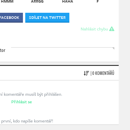
HMMM
ARRGG
HAHA
F
 FACEBOOK
SDÍLET NA TWITTER
Nahlásit chybu
tor
| 0 KOMENTÁŘŮ
ní komentáře musíš být přihlášen.
Přihlásit se
první, kdo napíše komentář!