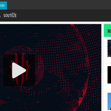
TORE
A
SOUTĚŽE
N