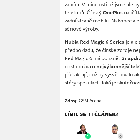
za ním. V minulosti už jsme ale b
telefonů. Čínský
OnePlus
napřík
zadní straně mobilu. Nakonec ale
sériové výroby.
Nubia Red Magic 6 Series
je ale
předpokladu, že čínské zdroje ne
Red Magic 6 má pohánět
Snapdr
dost možná o
nejvýkonnější tele
přetaktují, což by vysvětlovalo
ak
sféry spekulací. Jaká je skutečn
Zdroj:
GSM Arena
LÍBIL SE TI ČLÁNEK?
1
0