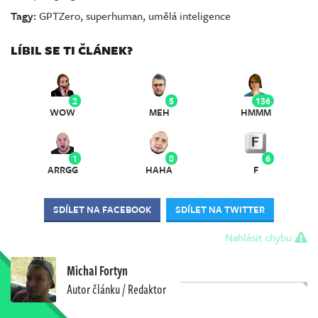
Tagy:
GPTZero
,
superhuman
,
umělá inteligence
LÍBIL SE TI ČLÁNEK?
2
5
136
WOW
MEH
HMMM
1
8
6
ARRGG
HAHA
F
SDÍLET NA FACEBOOK
SDÍLET NA TWITTER
Nahlásit chybu
Michal Fortyn
Autor článku / Redaktor