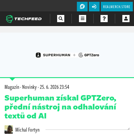
REALMERCH.STORE
Magazín
Videa
Soutěže
Magazín
·
Novinky
·
25. 6. 2026 23:54
Superhuman získal GPTZero,
přední nástroj na odhalování
textů od AI
Michal Fortyn