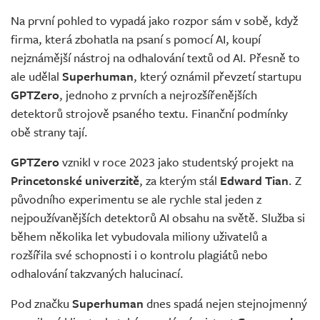
Na první pohled to vypadá jako rozpor sám v sobě, když
firma, která zbohatla na psaní s pomocí AI, koupí
nejznámější nástroj na odhalování textů od AI. Přesně to
ale udělal
Superhuman
, který oznámil převzetí startupu
GPTZero
, jednoho z prvních a nejrozšířenějších
detektorů strojově psaného textu. Finanční podmínky
obě strany tají.
GPTZero
vznikl v roce 2023 jako studentský projekt na
Princetonské univerzitě
, za kterým stál
Edward Tian
. Z
původního experimentu se ale rychle stal jeden z
nejpoužívanějších detektorů AI obsahu na světě. Služba si
během několika let vybudovala miliony uživatelů a
rozšířila své schopnosti i o kontrolu plagiátů nebo
odhalování takzvaných halucinací.
Pod značku
Superhuman
dnes spadá nejen stejnojmenný