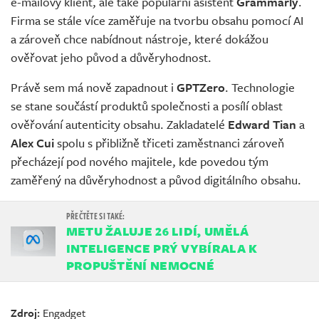
e-mailový klient, ale také populární asistent
Grammarly
.
Firma se stále více zaměřuje na tvorbu obsahu pomocí AI
a zároveň chce nabídnout nástroje, které dokážou
ověřovat jeho původ a důvěryhodnost.
Právě sem má nově zapadnout i
GPTZero
. Technologie
se stane součástí produktů společnosti a posílí oblast
ověřování autenticity obsahu. Zakladatelé
Edward Tian
a
Alex Cui
spolu s přibližně třiceti zaměstnanci zároveň
přecházejí pod nového majitele, kde povedou tým
zaměřený na důvěryhodnost a původ digitálního obsahu.
METU ŽALUJE 26 LIDÍ, UMĚLÁ
INTELIGENCE PRÝ VYBÍRALA K
PROPUŠTĚNÍ NEMOCNÉ
Zdroj:
Engadget