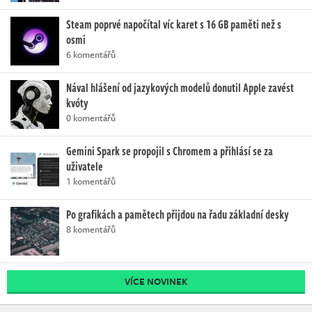
Steam poprvé napočítal víc karet s 16 GB paměti než s
osmi
6 komentářů
Nával hlášení od jazykových modelů donutil Apple zavést
kvóty
0 komentářů
Gemini Spark se propojil s Chromem a přihlásí se za
uživatele
1 komentářů
Po grafikách a pamětech přijdou na řadu základní desky
8 komentářů
VÍCE NOVINEK